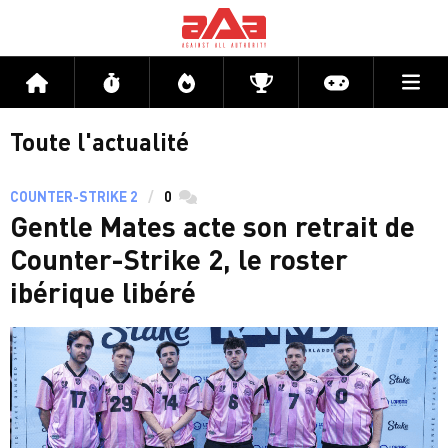
Me
Accueil
Flux
Directs
Compétitions
Actu jeux v
Toute l'actualité
COUNTER-STRIKE 2
0
commentaires
Gentle Mates acte son retrait de
Counter-Strike 2, le roster
ibérique libéré