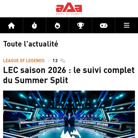
Me
Accueil
Flux
Directs
Compétitions
Actu jeux v
Toute l'actualité
LEAGUE OF LEGENDS
13
commentaires
LEC saison 2026 : le suivi complet
du Summer Split