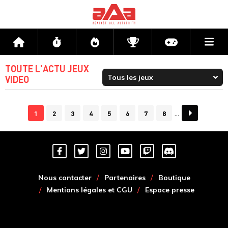
Me
Accueil
Flux
Directs
Compétitions
Actu jeux v
TOUTE L'ACTU JEUX
VIDEO
1
2
3
4
5
6
7
8
Nous contacter
Partenaires
Boutique
Mentions légales et CGU
Espace presse