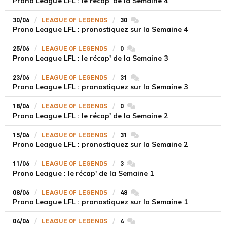
Prono League LFL : le récap' de la Semaine 4
30/06
LEAGUE OF LEGENDS
30
commentaires
Prono League LFL : pronostiquez sur la Semaine 4
25/06
LEAGUE OF LEGENDS
0
commentaires
Prono League LFL : le récap' de la Semaine 3
23/06
LEAGUE OF LEGENDS
31
commentaires
Prono League LFL : pronostiquez sur la Semaine 3
18/06
LEAGUE OF LEGENDS
0
commentaires
Prono League LFL : le récap' de la Semaine 2
15/06
LEAGUE OF LEGENDS
31
commentaires
Prono League LFL : pronostiquez sur la Semaine 2
11/06
LEAGUE OF LEGENDS
3
commentaires
Prono League : le récap' de la Semaine 1
08/06
LEAGUE OF LEGENDS
48
commentaires
Prono League LFL : pronostiquez sur la Semaine 1
04/06
LEAGUE OF LEGENDS
4
commentaires