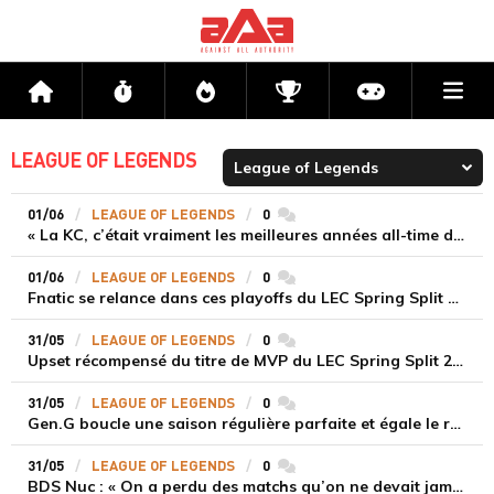
Me
Accueil
Flux
Directs
Compétitions
Actu jeux v
LEAGUE OF LEGENDS
01/06
LEAGUE OF LEGENDS
0
commentaires
« La KC, c’était vraiment les meilleures années all-time de ma vie », Saken revient sur ses débuts, la scène française et ses premières désillusions au micro de Trayton
01/06
LEAGUE OF LEGENDS
0
commentaires
Fnatic se relance dans ces playoffs du LEC Spring Split en s’imposant 3-1 contre GiantX lors du Round 1 du Lower Bracket
31/05
LEAGUE OF LEGENDS
0
commentaires
Upset récompensé du titre de MVP du LEC Spring Split 2025
31/05
LEAGUE OF LEGENDS
0
commentaires
Gen.G boucle une saison régulière parfaite et égale le record de T1 en LCK
31/05
LEAGUE OF LEGENDS
0
commentaires
BDS Nuc : « On a perdu des matchs qu’on ne devait jamais perdre »