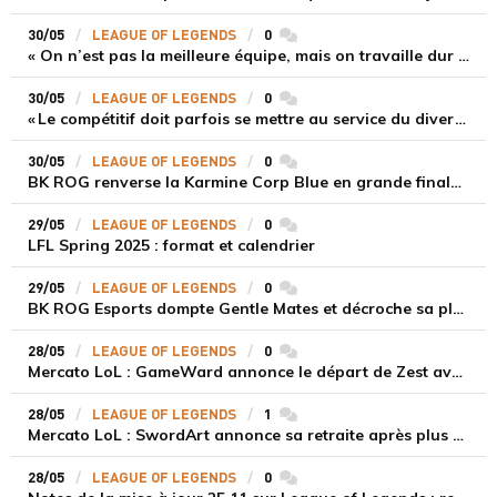
30/05
LEAGUE OF LEGENDS
0
commentaires
« On n’est pas la meilleure équipe, mais on travaille dur », Hans Sama après le premier tour des playoffs du LEC Spring Split
30/05
LEAGUE OF LEGENDS
0
commentaires
« Le compétitif doit parfois se mettre au service du divertissement », Laure Valée au micro de Trayton
30/05
LEAGUE OF LEGENDS
0
commentaires
BK ROG renverse la Karmine Corp Blue en grande finale et décroche son tout premier titre en LFL
29/05
LEAGUE OF LEGENDS
0
commentaires
LFL Spring 2025 : format et calendrier
29/05
LEAGUE OF LEGENDS
0
commentaires
BK ROG Esports dompte Gentle Mates et décroche sa place en grande finale de la LFL Spring Split 2025
28/05
LEAGUE OF LEGENDS
0
commentaires
Mercato LoL : GameWard annonce le départ de Zest avant le Summer Split 2025
28/05
LEAGUE OF LEGENDS
1
commentaires
Mercato LoL : SwordArt annonce sa retraite après plus de douze ans de carrière professionnelle
28/05
LEAGUE OF LEGENDS
0
commentaires