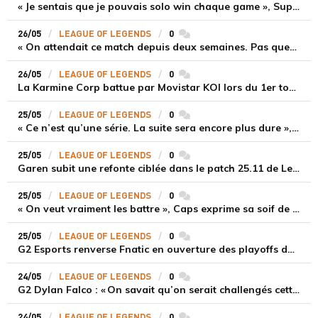
« Je sentais que je pouvais solo win chaque game », Supa après la victoire de MKOI contre la KCorp
26/05
LEAGUE OF LEGENDS
0
commentaires
« On attendait ce match depuis deux semaines. Pas question d’être fatigué », Alvaro après la victoire de MKOI contre la Karmine Corp
26/05
LEAGUE OF LEGENDS
0
commentaires
La Karmine Corp battue par Movistar KOI lors du 1er tour des playoffs du LEC Spring Split 2025
25/05
LEAGUE OF LEGENDS
0
commentaires
« Ce n’est qu’une série. La suite sera encore plus dure », BrokenBlade après la victoire de G2 face à Fnatic aux playoffs du LEC Spring Split
25/05
LEAGUE OF LEGENDS
0
commentaires
Garen subit une refonte ciblée dans le patch 25.11 de League of Legends
25/05
LEAGUE OF LEGENDS
0
commentaires
« On veut vraiment les battre », Caps exprime sa soif de revanche contre la Karmine Corp
25/05
LEAGUE OF LEGENDS
0
commentaires
G2 Esports renverse Fnatic en ouverture des playoffs du LEC Spring Split 2025
24/05
LEAGUE OF LEGENDS
0
commentaires
G2 Dylan Falco : « On savait qu’on serait challengés cette année »
24/05
LEAGUE OF LEGENDS
0
commentaires