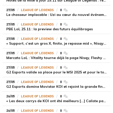
Notes de la mise à jour 25.11 sur League of Legends : rework de Garen et équilibrages
27/05
LEAGUE OF LEGENDS
0
commentaires
Le chasseur implacable : Uzi au cœur du nouvel événement Hall of Legends
27/05
LEAGUE OF LEGENDS
0
commentaires
PBE LoL 25.11 : la preview des futurs équilibrages
27/05
LEAGUE OF LEGENDS
0
commentaires
« Support, c’est un gros X, finito, je repasse mid », Nisqy revient sur son départ de Vitality et la fin de son rôle-swap
27/05
LEAGUE OF LEGENDS
0
commentaires
Mercato LoL : Vitality tourne déjà la page Nisqy, Fleshy attendu comme nouveau support de l'équipe LEC
27/05
LEAGUE OF LEGENDS
0
commentaires
G2 Esports valide sa place pour le MSI 2025 et pour le tournoi League of Legends de l'EWC 2025
27/05
LEAGUE OF LEGENDS
0
commentaires
G2 Esports domine Movistar KOI et rejoint la grande finale du LEC Spring Split
26/05
LEAGUE OF LEGENDS
0
commentaires
« Les deux carrys de KOI ont été meilleurs [...] Caliste passe complètement à côté », Trayton analyse la défaite de la KCorp face à MKOI
26/05
LEAGUE OF LEGENDS
0
commentaires