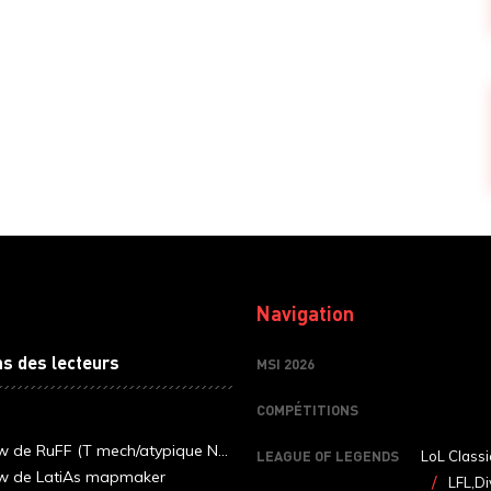
Navigation
ns des lecteurs
MSI 2026
COMPÉTITIONS
ew de RuFF (T mech/atypique N...
LEAGUE OF LEGENDS
LoL Classi
ew de LatiAs mapmaker
LFL,Di