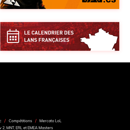
c
Compétitions
Mercato LoL
v 2, MNT, ERL et EMEA Masters