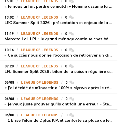
15:01
LEAGUE OF LEGENDS
0
commentaires
« Je nous ai fait perdre ce match » Homme assume la responsabilité de la défaite de HLE face à Gen.G
13:02
LEAGUE OF LEGENDS
0
commentaires
LEC Summer Split 2026 : présentation et enjeux de la troisième semaine de compétition
11:19
LEAGUE OF LEGENDS
0
commentaires
Mercato LoL LPL : le grand ménage continue chez Weibo Gaming, Jiejie quitte le navire au profit de Xiaohao
10:16
LEAGUE OF LEGENDS
0
commentaires
« Ce succès nous donne l'occasion de retrouver un climat beaucoup plus positif » Ryu et Canyon soulagés après la victoire de Gen.G sur HLE
09:20
LEAGUE OF LEGENDS
0
commentaires
LFL Summer Split 2026 : bilan de la saison régulière avec Solary en tête
06/08
LEAGUE OF LEGENDS
0
commentaires
« J'ai décidé de m'investir à 100% » Myrwn après le réveil de Movistar KOI face à Fnatic
06/08
LEAGUE OF LEGENDS
0
commentaires
« Je veux juste prouver qu'ils ont fait une erreur » Stend se confie sur son mercato chaotique et ses ambitions avec Shifters
06/08
LEAGUE OF LEGENDS
0
commentaires
T1 brise l'élan de Dplus KIA et conforte sa place de leader en LCK 2026 Rounds 3-4