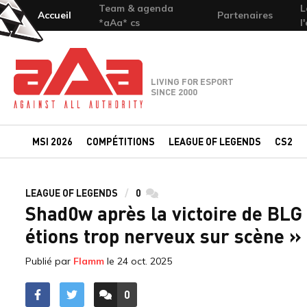
Team & agenda
L
Accueil
Partenaires
*aAa* cs
l
Team-aAa - against All authority
LIVING FOR ESPORT
SINCE 2000
MSI 2026
COMPÉTITIONS
LEAGUE OF LEGENDS
CS2
LEAGUE OF LEGENDS
0
commentaires
Shad0w après la victoire de BLG 
étions trop nerveux sur scène »
Publié par
Flamm
le
24 oct. 2025
0
ACCÉDER AUX
COMMENTAIRES