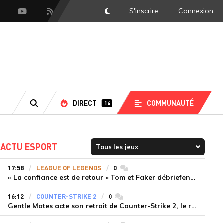
S'inscrire
Connexion
DarkMode
scord
Youtube
Flux RSS
DIRECT
COMMUNAUTÉ
14
RECHERCHE
ACTU ESPORT
17:58
LEAGUE OF LEGENDS
0
commentaires
« La confiance est de retour » Tom et Faker débriefent la victoire convaincante de T1 face à Dplus KIA
16:12
COUNTER-STRIKE 2
0
commentaires
Gentle Mates acte son retrait de Counter-Strike 2, le roster ibérique libéré