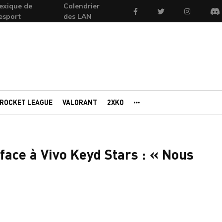
exique de
Calendrier
Facebook
Twitter
Instagram
'esport
des LAN
Di
ROCKET LEAGUE
VALORANT
2XKO
AUTRES PORTAILS
face à Vivo Keyd Stars : « Nous