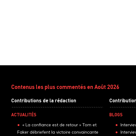
Contenus les plus commentés en Août 2026
Contributions de la rédaction
Contributio
ACTUALITÉS
BLOGS
« La confiance est de retour » Tom et
Intervi
Faker débriefent la victoire convaincante
Intervi