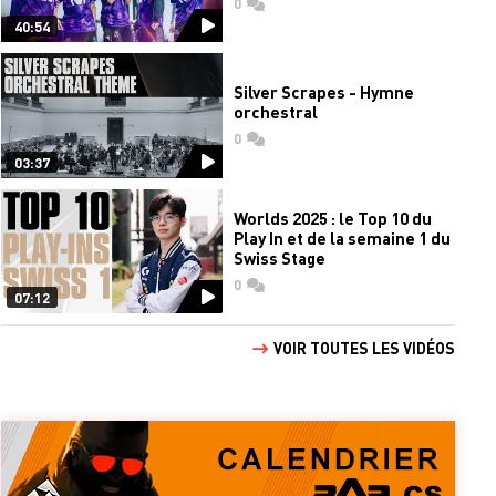
0
commentaires
40:54
Silver Scrapes - Hymne
orchestral
0
commentaires
03:37
Worlds 2025 : le Top 10 du
Play In et de la semaine 1 du
Swiss Stage
0
commentaires
07:12
VOIR TOUTES LES VIDÉOS