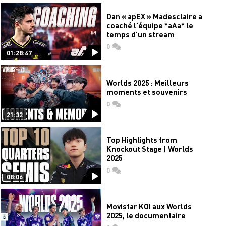
Dan « apEX » Madesclaire a
coaché l'équipe *aAa* le
temps d'un stream
0
commentaires
01:28:47
Worlds 2025 : Meilleurs
moments et souvenirs
0
commentaires
21:32
Top Highlights from
Knockout Stage | Worlds
2025
0
commentaires
08:06
Movistar KOI aux Worlds
2025, le documentaire