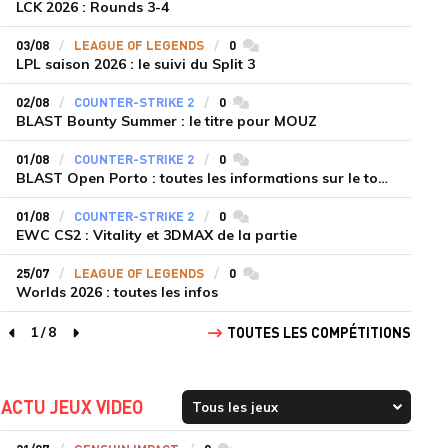
LCK 2026 : Rounds 3-4
03/08
LEAGUE OF LEGENDS
0
commentaires
LPL saison 2026 : le suivi du Split 3
02/08
COUNTER-STRIKE 2
0
commentaires
BLAST Bounty Summer : le titre pour MOUZ
01/08
COUNTER-STRIKE 2
0
commentaires
BLAST Open Porto : toutes les informations sur le tournoi
01/08
COUNTER-STRIKE 2
0
commentaires
EWC CS2 : Vitality et 3DMAX de la partie
25/07
LEAGUE OF LEGENDS
0
commentaires
Worlds 2026 : toutes les infos
1
/
8
TOUTES LES COMPÉTITIONS
page précédente
page suivante
ACTU JEUX VIDEO