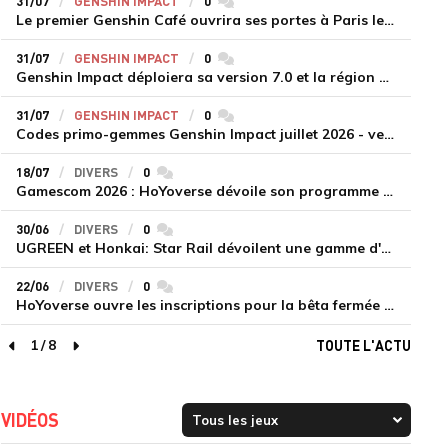
31/07
GENSHIN IMPACT
0
commentaires
Le premier Genshin Café ouvrira ses portes à Paris le 14 août
31/07
GENSHIN IMPACT
0
commentaires
Genshin Impact déploiera sa version 7.0 et la région de Snezhnaya le 12 août
31/07
GENSHIN IMPACT
0
commentaires
Codes primo-gemmes Genshin Impact juillet 2026 - version 7.0
18/07
DIVERS
0
commentaires
Gamescom 2026 : HoYoverse dévoile son programme et présente deux nouveaux jeux inédits
30/06
DIVERS
0
commentaires
UGREEN et Honkai: Star Rail dévoilent une gamme d'accessoires de recharge en édition limitée
22/06
DIVERS
0
commentaires
HoYoverse ouvre les inscriptions pour la bêta fermée de Honkai : Nexus Anima
1
/
8
TOUTE L'ACTU
page précédente
page suivante
VIDÉOS