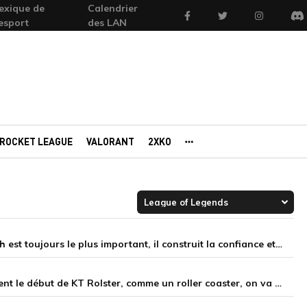
exique de
Calendrier
Facebook
Twitter
Instagram
'esport
des LAN
Di
ROCKET LEAGUE
VALORANT
2XKO
AUTRES PORTAILS
369 après la victoire de TES contre G2 : « Le premier match est toujours le plus important, il construit la confiance et le moral »
Peter après la victoire de KT contre MKOI : « C’est seulement le début de KT Rolster, comme un roller coaster, on va continuer à monter »