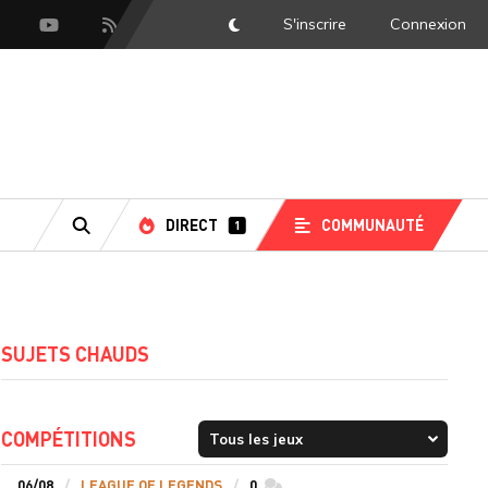
S'inscrire
Connexion
DarkMode
scord
Youtube
Flux RSS
DIRECT
COMMUNAUTÉ
1
RECHERCHE
SUJETS CHAUDS
COMPÉTITIONS
06/08
LEAGUE OF LEGENDS
0
commentaires