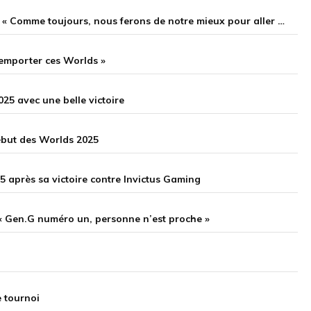
Keria après la victoire de T1 au Play-In des Worlds 2025 : « Comme toujours, nous ferons de notre mieux pour aller chercher le trophée »
 remporter ces Worlds »
25 avec une belle victoire
début des Worlds 2025
 après sa victoire contre Invictus Gaming
 Gen.G numéro un, personne n’est proche »
e tournoi