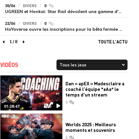
30/06
DIVERS
0
commentaires
UGREEN et Honkai: Star Rail dévoilent une gamme d'accessoires de recharge en édition limitée
22/06
DIVERS
0
commentaires
HoYoverse ouvre les inscriptions pour la bêta fermée de Honkai : Nexus Anima
1
/
8
TOUTE L'ACTU
page précédente
page suivante
VIDÉOS
Dan « apEX » Madesclaire a
coaché l'équipe *aAa* le
temps d'un stream
0
commentaires
01:28:47
Worlds 2025 : Meilleurs
moments et souvenirs
0
commentaires