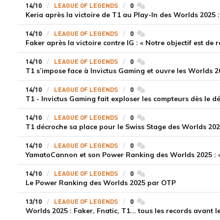
14/10
LEAGUE OF LEGENDS
0
commentaires
14/10
LEAGUE OF LEGENDS
0
commentaires
Faker après la victoire contre IG : « Notre objectif est de
14/10
LEAGUE OF LEGENDS
0
commentaires
T1 s’impose face à Invictus Gaming et ouvre les Worlds 20
14/10
LEAGUE OF LEGENDS
0
commentaires
T1 - Invictus Gaming fait exploser les compteurs dès le 
14/10
LEAGUE OF LEGENDS
0
commentaires
T1 décroche sa place pour le Swiss Stage des Worlds 2025
14/10
LEAGUE OF LEGENDS
0
commentaires
YamatoCannon et son Power Ranking des Worlds 2025 : «
14/10
LEAGUE OF LEGENDS
0
commentaires
Le Power Ranking des Worlds 2025 par OTP
13/10
LEAGUE OF LEGENDS
0
commentaires
Worlds 2025 : Faker, Fnatic, T1... tous les records avant l