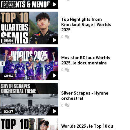
21:32
Top Highlights from
Knockout Stage | Worlds
2025
0
commentaires
08:06
Movistar KOI aux Worlds
2025, le documentaire
0
commentaires
40:54
Silver Scrapes - Hymne
orchestral
0
commentaires
03:37
Worlds 2025 : le Top 10 du