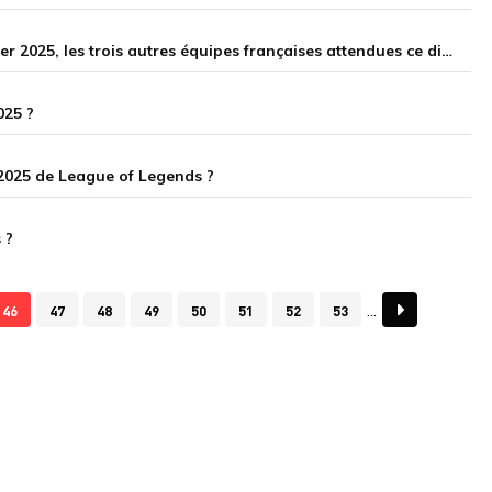
La Karmine Corp Blue en quarts des EMEA Masters Summer 2025, les trois autres équipes françaises attendues ce dimanche
025 ?
s 2025 de League of Legends ?
 ?
46
47
48
49
50
51
52
53