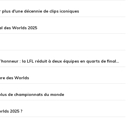
 plus d'une décennie de clips iconiques
iel des Worlds 2025
Vitality.Bee et Gentle Mates chutent, les Galions sauvent l’honneur : la LFL réduit à deux équipes en quarts de finales des EMEA Masters
ure des Worlds
e plus de championnats du monde
orlds 2025 ?