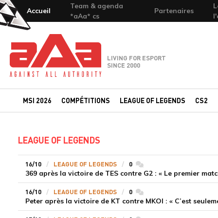
Team & agenda
L
Accueil
Partenaires
*aAa* cs
l
Team-aAa - against All authority
LIVING FOR ESPORT
SINCE 2000
MSI 2026
COMPÉTITIONS
LEAGUE OF LEGENDS
CS2
LEAGUE OF LEGENDS
16/10
LEAGUE OF LEGENDS
0
commentaires
16/10
LEAGUE OF LEGENDS
0
commentaires