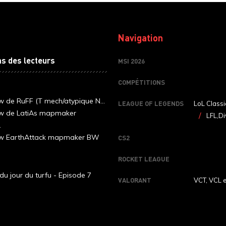
Navigation
ns des lecteurs
MSI 2026
COMPÉTITIONS
ew de RuFF (T mech/atypique N...
LEAGUE OF LEGENDS
LoL Classi
ew de LatiAs mapmaker
LFL,Di
.
iew EarthAttack mapmaker BW
CS2
ROCKET LEAGUE
du jour du turfu - Episode 7
VALORANT
VCT, VCL 