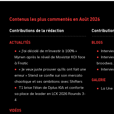
Contenus les plus commentés en Août 2026
Contributions de la rédaction
Contributio
ACTUALITÉS
BLOGS
« J'ai décidé de m'investir à 100% »
Intervi
Myrwn après le réveil de Movistar KOI face
Intervi
à Fnatic
broodwa..
« Je veux juste prouver qu'ils ont fait une
Interv
erreur » Stend se confie sur son mercato
GALERIE
chaotique et ses ambitions avec Shifters
T1 brise l'élan de Dplus KIA et conforte
La Une 
sa place de leader en LCK 2026 Rounds 3-
4
VIDÉOS