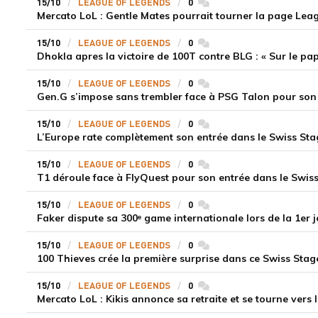
15/10
LEAGUE OF LEGENDS
0
commentaires
Mercato LoL : Gentle Mates pourrait tourner la page Lea
15/10
LEAGUE OF LEGENDS
0
commentaires
Dhokla apres la victoire de 100T contre BLG : « Sur le pap
15/10
LEAGUE OF LEGENDS
0
commentaires
Gen.G s’impose sans trembler face à PSG Talon pour son
15/10
LEAGUE OF LEGENDS
0
commentaires
L’Europe rate complètement son entrée dans le Swiss St
15/10
LEAGUE OF LEGENDS
0
commentaires
T1 déroule face à FlyQuest pour son entrée dans le Swis
15/10
LEAGUE OF LEGENDS
0
commentaires
Faker dispute sa 300ᵉ game internationale lors de la 1er
15/10
LEAGUE OF LEGENDS
0
commentaires
100 Thieves crée la première surprise dans ce Swiss Stag
15/10
LEAGUE OF LEGENDS
0
commentaires
Mercato LoL : Kikis annonce sa retraite et se tourne vers