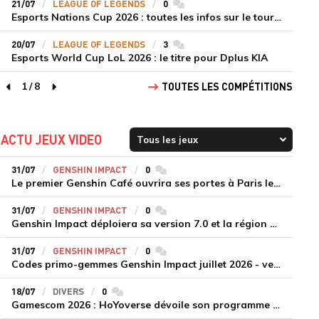
21/07
LEAGUE OF LEGENDS
0
commentaires
Esports Nations Cup 2026 : toutes les infos sur le tournoi
20/07
LEAGUE OF LEGENDS
3
commentaires
Esports World Cup LoL 2026 : le titre pour Dplus KIA
1
/
8
TOUTES LES COMPÉTITIONS
page précédente
page suivante
ACTU JEUX VIDEO
31/07
GENSHIN IMPACT
0
commentaires
Le premier Genshin Café ouvrira ses portes à Paris le 14 août
31/07
GENSHIN IMPACT
0
commentaires
Genshin Impact déploiera sa version 7.0 et la région de Snezhnaya le 12 août
31/07
GENSHIN IMPACT
0
commentaires
Codes primo-gemmes Genshin Impact juillet 2026 - version 7.0
18/07
DIVERS
0
commentaires
Gamescom 2026 : HoYoverse dévoile son programme et présente deux nouveaux jeux inédits