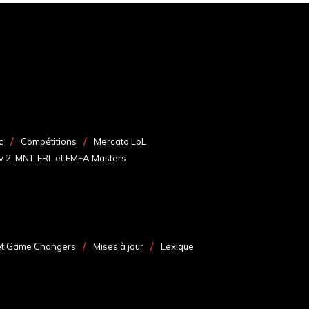
c
Compétitions
Mercato LoL
v 2, MNT, ERL et EMEA Masters
et Game Changers
Mises à jour
Lexique