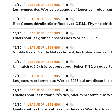
13/10
LEAGUE OF LEGENDS
0
commentaires
Les hymnes des Worlds de League of Legends : retour sur
13/10
LEAGUE OF LEGENDS
0
commentaires
Riot Games dévoile «Sacrifice» avec G.E.M., l’hymne offic
13/10
LEAGUE OF LEGENDS
0
commentaires
Quels sont les grands absents des Worlds 2025 ?
13/10
LEAGUE OF LEGENDS
0
commentaires
12/10
LEAGUE OF LEGENDS
0
commentaires
Un match (déjà) très couperet pour Faker & T1 en ouvert
12/10
LEAGUE OF LEGENDS
0
commentaires
Les joueurs présents aux Worlds 2025 qui ont disputé l
12/10
LEAGUE OF LEGENDS
0
commentaires
Quelles sont les nationalités des joueurs présents aux W
12/10
LEAGUE OF LEGENDS
0
commentaires
Quels sont les favoris et les outsiders des Worlds 2025 ?