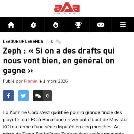
Me
Accueil
Flux
Directs
Compétitions
Actu jeux v
LEAGUE OF LEGENDS
0
commentaires
Zeph : « Si on a des drafts qui
nous vont bien, en général on
gagne »
Publié par
Flamm
le
1 mars 2026
0
ACCÉDER AUX
COMMENTAIRES
La Karmine Corp s'est qualifiée pour la grande finale des
playoffs du LEC à Barcelone en venant à bout de Movistar
KOI au terme d'une série disputée en cinq manches. Au
micro de Tipsa, l'entraîneur Zeph revient sur les moments