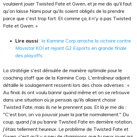
voulaient jouer Twisted Fate et Gwen, et je me dis qu'il faut
qu'on laisse Nami pour qu'ils soient obligés de la prendre
parce que c'est trop fort. Et comme ça, il n'y a pas Twisted
Fate et Gwen. »
Lire aussi
:
la Karmine Corp arrache la victoire contre
Movistar KOI et rejoint G2 Esports en grande finale
des playoffs
La stratégie s'est déroulée de manière optimale pour le
coaching staff que de la Karmine Corp. L'entraîneur adjoint
détaille le soulagement ressenti lors des choix adverses : «
Au final, ils ont voulu bannir quand même et on se retrouve
dans une situation où je pensais qu'ils allaient choisir
Twisted Fate, mais ils ne le prennent pas. Et là je me dis :
"C'est bon, on va pouvoir jouer la partie normalement." Du
coup, quand j'ai pu bannir Twisted Fate en dernière rotation,
j'étais tellement heureux. Le problème de Twisted Fate et
Gwen, c'est qu'il y a peu de champions que tu peux jouer qui