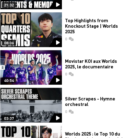
21:32
Top Highlights from
Knockout Stage | Worlds
2025
0
commentaires
08:06
Movistar KOI aux Worlds
2025, le documentaire
0
commentaires
40:54
Silver Scrapes - Hymne
orchestral
0
commentaires
03:37
Worlds 2025 : le Top 10 du