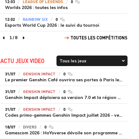
12:03
LEAGUE OF LEGENDS
0
commentaires
Worlds 2026 : toutes les infos
12:02
RAINBOW SIX
0
commentaires
Esports World Cup 2026 : le suivi du tournoi
1
/
8
TOUTES LES COMPÉTITIONS
page précédente
page suivante
ACTU JEUX VIDEO
31/07
GENSHIN IMPACT
0
commentaires
Le premier Genshin Café ouvrira ses portes à Paris le 14 août
31/07
GENSHIN IMPACT
0
commentaires
Genshin Impact déploiera sa version 7.0 et la région de Snezhnaya le 12 août
31/07
GENSHIN IMPACT
0
commentaires
Codes primo-gemmes Genshin Impact juillet 2026 - version 7.0
18/07
DIVERS
0
commentaires
Gamescom 2026 : HoYoverse dévoile son programme et présente deux nouveaux jeux inédits