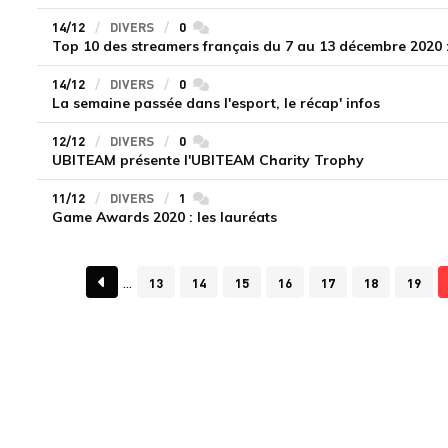
14/12
DIVERS
0
commentaires
Top 10 des streamers français du 7 au 13 décembre 2020 : i
14/12
DIVERS
0
commentaires
La semaine passée dans l'esport, le récap' infos
12/12
DIVERS
0
commentaires
UBITEAM présente l'UBITEAM Charity Trophy
11/12
DIVERS
1
commentaires
Game Awards 2020 : les lauréats
13
14
15
16
17
18
19