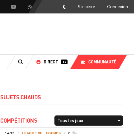
S'inscrire
Connexion
DarkMode
scord
Youtube
Flux RSS
LS
DIRECT
COMMUNAUTÉ
14
RECHERCHE
SUJETS CHAUDS
COMPÉTITIONS
14:15
LEAGUE OF LEGENDS
0
commentaires