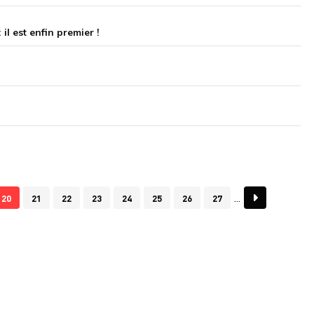
l est enfin premier !
20
21
22
23
24
25
26
27