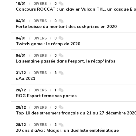
10/01
DIVERS
0
commentaires
Concours ROCCAT : un clavier Vulcan TKL, un casque Elo 
04/01
DIVERS
0
commentaires
Forte baisse du montant des cashprizes en 2020
04/01
DIVERS
0
commentaires
Twitch game : le récap de 2020
04/01
DIVERS
0
commentaires
La semaine passée dans l'esport, le récap' infos
31/12
DIVERS
3
commentaires
aAa.2021
28/12
DIVERS
1
commentaires
ROG Esport ferme ses portes
28/12
DIVERS
0
commentaires
Top 10 des streamers français du 21 au 27 décembre 2020
28/12
DIVERS
2
commentaires
20 ans d'aAa : Madjar, un duelliste emblématique