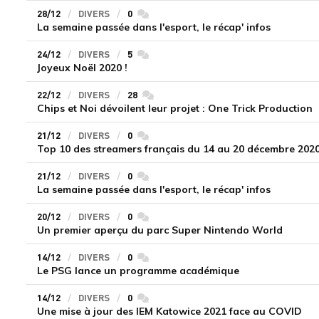
28/12
DIVERS
0
commentaires
La semaine passée dans l'esport, le récap' infos
24/12
DIVERS
5
commentaires
Joyeux Noël 2020 !
22/12
DIVERS
28
commentaires
Chips et Noi dévoilent leur projet : One Trick Production
21/12
DIVERS
0
commentaires
Top 10 des streamers français du 14 au 20 décembre 2020 :
21/12
DIVERS
0
commentaires
La semaine passée dans l'esport, le récap' infos
20/12
DIVERS
0
commentaires
Un premier aperçu du parc Super Nintendo World
14/12
DIVERS
0
commentaires
Le PSG lance un programme académique
14/12
DIVERS
0
commentaires
Une mise à jour des IEM Katowice 2021 face au COVID