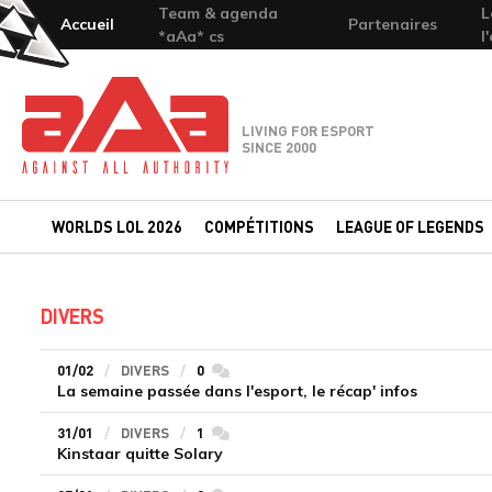
Team & agenda
L
Accueil
Partenaires
*aAa* cs
l
Team-aAa - against All authority
LIVING FOR ESPORT
SINCE 2000
WORLDS LOL 2026
COMPÉTITIONS
LEAGUE OF LEGENDS
DIVERS
01/02
DIVERS
0
commentaires
La semaine passée dans l'esport, le récap' infos
31/01
DIVERS
1
commentaires
Kinstaar quitte Solary