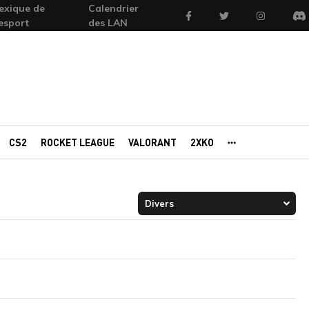
exique de
Calendrier
Facebook
Twitter
Instagram
'esport
des LAN
Di
CS2
ROCKET LEAGUE
VALORANT
2XKO
AUTRES PORTAI