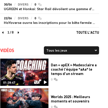
30/06
DIVERS
0
commentaires
UGREEN et Honkai: Star Rail dévoilent une gamme d'accessoires de recharge en édition limitée
22/06
DIVERS
0
commentaires
HoYoverse ouvre les inscriptions pour la bêta fermée de Honkai : Nexus Anima
1
/
8
TOUTE L'ACTU
page précédente
page suivante
VIDÉOS
Dan « apEX » Madesclaire a
coaché l'équipe *aAa* le
temps d'un stream
0
commentaires
01:28:47
Worlds 2025 : Meilleurs
moments et souvenirs
0
commentaires