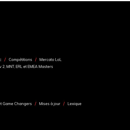
c
Compétitions
Mercato LoL
v 2, MNT, ERL et EMEA Masters
et Game Changers
Mises à jour
Lexique