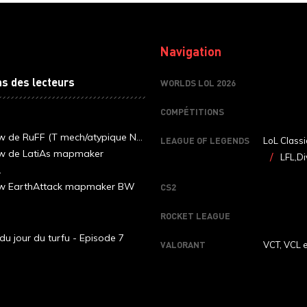
Navigation
ns des lecteurs
WORLDS LOL 2026
COMPÉTITIONS
ew de RuFF (T mech/atypique N...
LEAGUE OF LEGENDS
LoL Classi
ew de LatiAs mapmaker
LFL,Di
.
iew EarthAttack mapmaker BW
CS2
ROCKET LEAGUE
du jour du turfu - Episode 7
VALORANT
VCT, VCL 