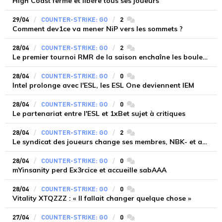
High Coast ferme et libère tous ses joueurs
29/04
COUNTER-STRIKE: GO
2
commentaires
Comment dev1ce va mener NiP vers les sommets ?
28/04
COUNTER-STRIKE: GO
2
commentaires
Le premier tournoi RMR de la saison enchaîne les boulettes
28/04
COUNTER-STRIKE: GO
0
commentaires
Intel prolonge avec l'ESL, les ESL One deviennent IEM
28/04
COUNTER-STRIKE: GO
0
commentaires
Le partenariat entre l'ESL et 1xBet sujet à critiques
28/04
COUNTER-STRIKE: GO
2
commentaires
Le syndicat des joueurs change ses membres, NBK- et apEX sont élus
28/04
COUNTER-STRIKE: GO
0
commentaires
mYinsanity perd Ex3rcice et accueille sabAAA
28/04
COUNTER-STRIKE: GO
0
commentaires
Vitality XTQZZZ : « Il fallait changer quelque chose »
27/04
COUNTER-STRIKE: GO
0
commentaires