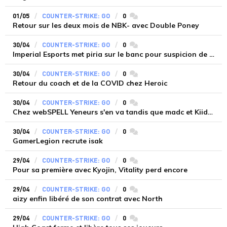
01/05
COUNTER-STRIKE: GO
0
commentaires
Retour sur les deux mois de NBK- avec Double Poney
30/04
COUNTER-STRIKE: GO
0
commentaires
Imperial Esports met piria sur le banc pour suspicion de VAC BAN
30/04
COUNTER-STRIKE: GO
0
commentaires
Retour du coach et de la COVID chez Heroic
30/04
COUNTER-STRIKE: GO
0
commentaires
Chez webSPELL Yeneurs s'en va tandis que madc et Kiiddo arrivent
30/04
COUNTER-STRIKE: GO
0
commentaires
GamerLegion recrute isak
29/04
COUNTER-STRIKE: GO
0
commentaires
Pour sa première avec Kyojin, Vitality perd encore
29/04
COUNTER-STRIKE: GO
0
commentaires
aizy enfin libéré de son contrat avec North
29/04
COUNTER-STRIKE: GO
0
commentaires