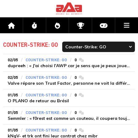
Me
Accueil
Flux
Directs
Compétitions
Actu jeux v
COUNTER-STRIKE: GO
02/05
COUNTER-STRIKE: GO
0
commentaires
dupreeh : « J'ai choisi l'AWP car je sens que je peux jouer ce nouveau rôle »
02/05
COUNTER-STRIKE: GO
0
commentaires
Valve répare son Trust Factor, personne ne voit la différence
01/05
COUNTER-STRIKE: GO
0
commentaires
O PLANO de retour au Brésil
01/05
COUNTER-STRIKE: GO
0
commentaires
Semmler : « f0rest est comme un couteau, il coupera toujours »
01/05
COUNTER-STRIKE: GO
0
commentaires
kNgV- et trk ont fini leur contrat chez mibr