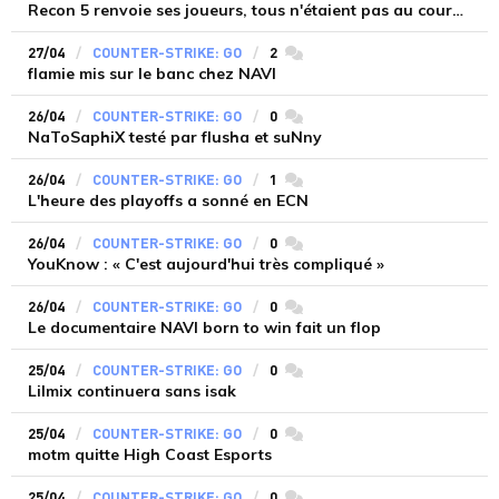
Recon 5 renvoie ses joueurs, tous n'étaient pas au courant
27/04
COUNTER-STRIKE: GO
2
commentaires
flamie mis sur le banc chez NAVI
26/04
COUNTER-STRIKE: GO
0
commentaires
NaToSaphiX testé par flusha et suNny
26/04
COUNTER-STRIKE: GO
1
commentaires
L'heure des playoffs a sonné en ECN
26/04
COUNTER-STRIKE: GO
0
commentaires
YouKnow : « C'est aujourd'hui très compliqué »
26/04
COUNTER-STRIKE: GO
0
commentaires
Le documentaire NAVI born to win fait un flop
25/04
COUNTER-STRIKE: GO
0
commentaires
Lilmix continuera sans isak
25/04
COUNTER-STRIKE: GO
0
commentaires
motm quitte High Coast Esports
25/04
COUNTER-STRIKE: GO
0
commentaires