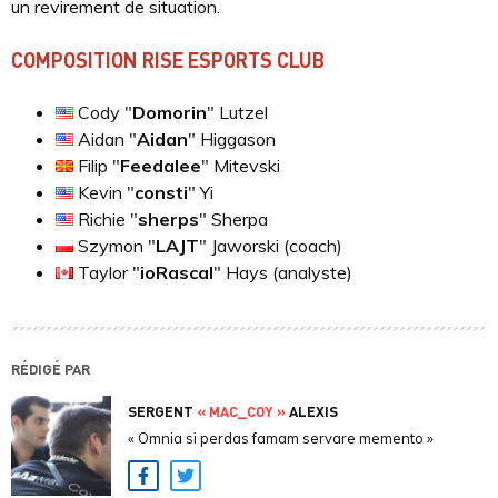
un revirement de situation.
COMPOSITION RISE ESPORTS CLUB
Cody "
Domorin
" Lutzel
Aidan "
Aidan
" Higgason
Filip "
Feedalee
" Mitevski
Kevin "
consti
" Yi
Richie "
sherps
" Sherpa
Szymon "
LAJT
" Jaworski (coach)
Taylor "
ioRascal
" Hays (analyste)
RÉDIGÉ PAR
SERGENT
« MAC_COY »
ALEXIS
« Omnia si perdas famam servare memento »
Facebook
Twitter