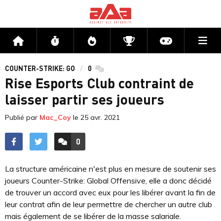
Me
Accueil
Flux
Directs
Compétitions
Actu jeux v
COUNTER-STRIKE: GO
0
commentaires
Rise Esports Club contraint de
laisser partir ses joueurs
Publié par
Mac_Coy
le
25 avr. 2021
0
ACCÉDER AUX
COMMENTAIRES
La structure américaine n'est plus en mesure de soutenir ses
joueurs Counter-Strike: Global Offensive, elle a donc décidé
de trouver un accord avec eux pour les libérer avant la fin de
leur contrat afin de leur permettre de chercher un autre club
mais également de se libérer de la masse salariale.