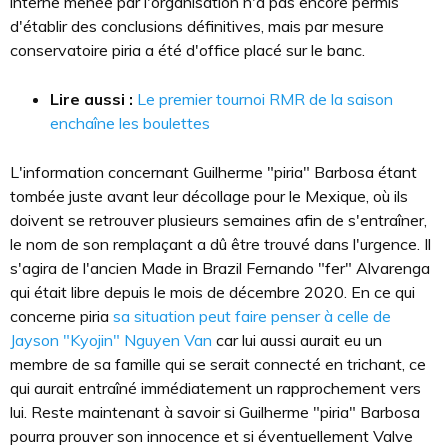
interne menée par l'organisation n'a pas encore permis
d'établir des conclusions définitives, mais par mesure
conservatoire piria a été d'office placé sur le banc.
Lire aussi :
Le premier tournoi RMR de la saison
enchaîne les boulettes
L'information concernant Guilherme "piria" Barbosa étant
tombée juste avant leur décollage pour le Mexique, où ils
doivent se retrouver plusieurs semaines afin de s'entraîner,
le nom de son remplaçant a dû être trouvé dans l'urgence. Il
s'agira de l'ancien Made in Brazil Fernando "fer" Alvarenga
qui était libre depuis le mois de décembre 2020. En ce qui
concerne piria
sa situation peut faire penser à celle de
Jayson "Kyojin" Nguyen Van
car lui aussi aurait eu un
membre de sa famille qui se serait connecté en trichant, ce
qui aurait entraîné immédiatement un rapprochement vers
lui. Reste maintenant à savoir si Guilherme "piria" Barbosa
pourra prouver son innocence et si éventuellement Valve