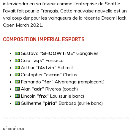
interviendra en sa faveur comme l'entreprise de Seattle
l'avait fait pour le Français. Cette mauvaise nouvelle est un
vrai coup dur pour les vainqueurs de la récente DreamHack
Open March 2021.
COMPOSITION IMPERIAL ESPORTS
Gustavo "
SHOOWTiME
" Gonçalves
Caio "
zqk
" Fonseca
Arthur "
f4stzin
" Schmitt
Cristopher "
ckzao
" Chalus
Fernando "
fer
" Alvarenga (remplaçant)
Alan "
adr
" Riveros (coach)
Lincoln "
fnx
" Lau (sur le banc)
Guilherme "
piria
" Barbosa (sur le banc)
RÉDIGÉ PAR