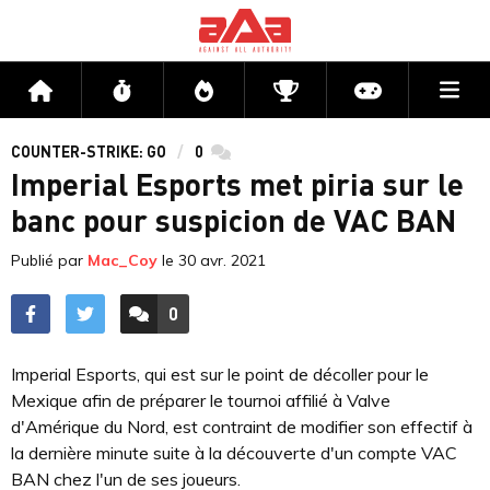
Me
Accueil
Flux
Directs
Compétitions
Actu jeux v
COUNTER-STRIKE: GO
0
commentaires
Imperial Esports met piria sur le
banc pour suspicion de VAC BAN
Publié par
Mac_Coy
le
30 avr. 2021
0
ACCÉDER AUX
COMMENTAIRES
Imperial Esports, qui est sur le point de décoller pour le
Mexique afin de préparer le tournoi affilié à Valve
d'Amérique du Nord, est contraint de modifier son effectif à
la dernière minute suite à la découverte d'un compte VAC
BAN chez l'un de ses joueurs.