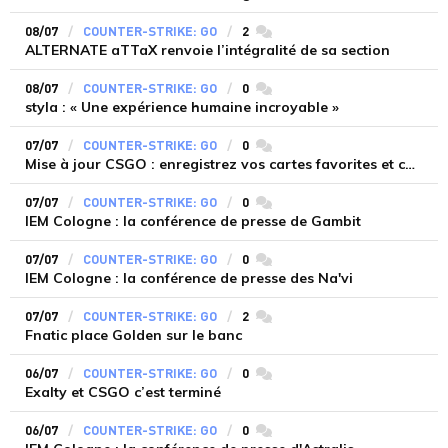
08/07
COUNTER-STRIKE: GO
2
commentaires
ALTERNATE aTTaX renvoie l’intégralité de sa section
08/07
COUNTER-STRIKE: GO
0
commentaires
styla : « Une expérience humaine incroyable »
07/07
COUNTER-STRIKE: GO
0
commentaires
Mise à jour CSGO : enregistrez vos cartes favorites et charte du fair-play
07/07
COUNTER-STRIKE: GO
0
commentaires
IEM Cologne : la conférence de presse de Gambit
07/07
COUNTER-STRIKE: GO
0
commentaires
IEM Cologne : la conférence de presse des Na'vi
07/07
COUNTER-STRIKE: GO
2
commentaires
Fnatic place Golden sur le banc
06/07
COUNTER-STRIKE: GO
0
commentaires
Exalty et CSGO c’est terminé
06/07
COUNTER-STRIKE: GO
0
commentaires