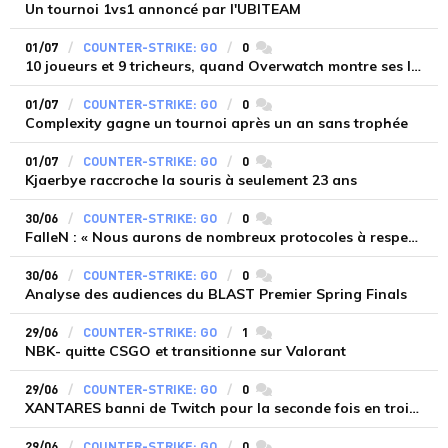
Un tournoi 1vs1 annoncé par l'UBITEAM
01/07
COUNTER-STRIKE: GO
0
commentaires
10 joueurs et 9 tricheurs, quand Overwatch montre ses limites
01/07
COUNTER-STRIKE: GO
0
commentaires
Complexity gagne un tournoi après un an sans trophée
01/07
COUNTER-STRIKE: GO
0
commentaires
Kjaerbye raccroche la souris à seulement 23 ans
30/06
COUNTER-STRIKE: GO
0
commentaires
FalleN : « Nous aurons de nombreux protocoles à respecter »
30/06
COUNTER-STRIKE: GO
0
commentaires
Analyse des audiences du BLAST Premier Spring Finals
29/06
COUNTER-STRIKE: GO
1
commentaires
NBK- quitte CSGO et transitionne sur Valorant
29/06
COUNTER-STRIKE: GO
0
commentaires
XANTARES banni de Twitch pour la seconde fois en trois mois
29/06
COUNTER-STRIKE: GO
0
commentaires