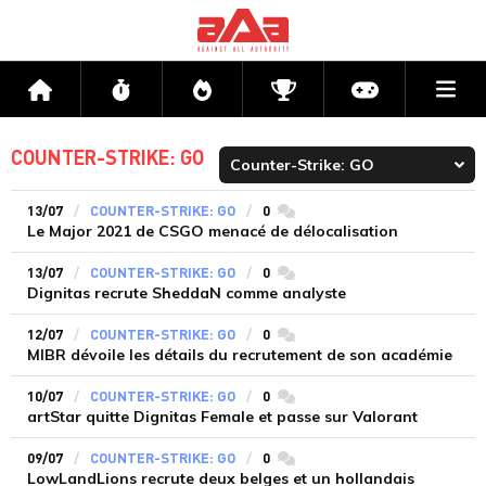
Me
Accueil
Flux
Directs
Compétitions
Actu jeux v
COUNTER-STRIKE: GO
13/07
COUNTER-STRIKE: GO
0
commentaires
Le Major 2021 de CSGO menacé de délocalisation
13/07
COUNTER-STRIKE: GO
0
commentaires
Dignitas recrute SheddaN comme analyste
12/07
COUNTER-STRIKE: GO
0
commentaires
MIBR dévoile les détails du recrutement de son académie
10/07
COUNTER-STRIKE: GO
0
commentaires
artStar quitte Dignitas Female et passe sur Valorant
09/07
COUNTER-STRIKE: GO
0
commentaires
LowLandLions recrute deux belges et un hollandais