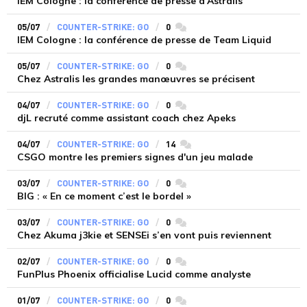
IEM Cologne : la conférence de presse d'Astralis
05/07
COUNTER-STRIKE: GO
0
commentaires
IEM Cologne : la conférence de presse de Team Liquid
05/07
COUNTER-STRIKE: GO
0
commentaires
Chez Astralis les grandes manœuvres se précisent
04/07
COUNTER-STRIKE: GO
0
commentaires
djL recruté comme assistant coach chez Apeks
04/07
COUNTER-STRIKE: GO
14
commentaires
CSGO montre les premiers signes d'un jeu malade
03/07
COUNTER-STRIKE: GO
0
commentaires
BIG : « En ce moment c’est le bordel »
03/07
COUNTER-STRIKE: GO
0
commentaires
Chez Akuma j3kie et SENSEi s’en vont puis reviennent
02/07
COUNTER-STRIKE: GO
0
commentaires
FunPlus Phoenix officialise Lucid comme analyste
01/07
COUNTER-STRIKE: GO
0
commentaires