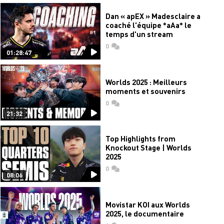
Dan « apEX » Madesclaire a
coaché l'équipe *aAa* le
temps d'un stream
0
commentaires
01:28:47
Worlds 2025 : Meilleurs
moments et souvenirs
0
commentaires
21:32
Top Highlights from
Knockout Stage | Worlds
2025
0
commentaires
08:06
Movistar KOI aux Worlds
2025, le documentaire