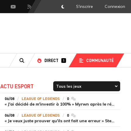
S'inscrire
Connexion
DarkMode
scord
Youtube
Flux RSS
DIRECT
COMMUNAUTÉ
1
RECHERCHE
ACTU ESPORT
06/08
LEAGUE OF LEGENDS
0
commentaires
« J'ai décidé de m'investir à 100% » Myrwn après le réveil de Movistar KOI face à Fnatic
06/08
LEAGUE OF LEGENDS
0
commentaires
« Je veux juste prouver qu'ils ont fait une erreur » Stend se confie sur son mercato chaotique et ses ambitions avec Shifters