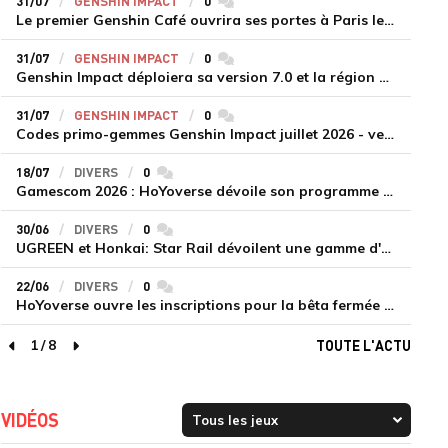
31/07
GENSHIN IMPACT
0
commentaires
Le premier Genshin Café ouvrira ses portes à Paris le 14 août
31/07
GENSHIN IMPACT
0
commentaires
Genshin Impact déploiera sa version 7.0 et la région de Snezhnaya le 12 août
31/07
GENSHIN IMPACT
0
commentaires
Codes primo-gemmes Genshin Impact juillet 2026 - version 7.0
18/07
DIVERS
0
commentaires
Gamescom 2026 : HoYoverse dévoile son programme et présente deux nouveaux jeux inédits
30/06
DIVERS
0
commentaires
UGREEN et Honkai: Star Rail dévoilent une gamme d'accessoires de recharge en édition limitée
22/06
DIVERS
0
commentaires
HoYoverse ouvre les inscriptions pour la bêta fermée de Honkai : Nexus Anima
1
/
8
TOUTE L'ACTU
page précédente
page suivante
VIDÉOS