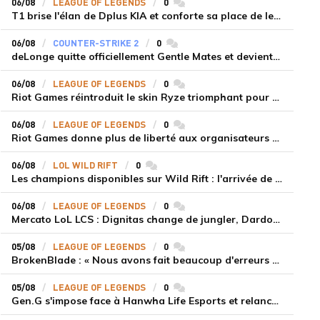
06/08
LEAGUE OF LEGENDS
0
commentaires
T1 brise l'élan de Dplus KIA et conforte sa place de leader en LCK 2026 Rounds 3-4
06/08
COUNTER-STRIKE 2
0
commentaires
deLonge quitte officiellement Gentle Mates et devient agent libre
06/08
LEAGUE OF LEGENDS
0
commentaires
Riot Games réintroduit le skin Ryze triomphant pour récompenser la scène amateur
06/08
LEAGUE OF LEGENDS
0
commentaires
Riot Games donne plus de liberté aux organisateurs de tournois locaux sur League of Legends
06/08
LOL WILD RIFT
0
commentaires
Les champions disponibles sur Wild Rift : l'arrivée de Cho'Gath
06/08
LEAGUE OF LEGENDS
0
commentaires
Mercato LoL LCS : Dignitas change de jungler, Dardoch fait son retour en LCS, eXyu annonce sa retraite
05/08
LEAGUE OF LEGENDS
0
commentaires
BrokenBlade : « Nous avons fait beaucoup d'erreurs bêtes, mais une victoire reste une victoire et c'est une chose dont on peut se réjouir »
05/08
LEAGUE OF LEGENDS
0
commentaires
Gen.G s'impose face à Hanwha Life Esports et relance sa dynamique en LCK