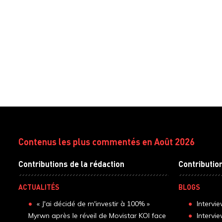
Contenus les plus commentés en Août 2026
Contributions de la rédaction
Contributio
ACTUALITÉS
BLOGS
« J'ai décidé de m'investir à 100% »
Intervi
Myrwn après le réveil de Movistar KOI face
Intervi