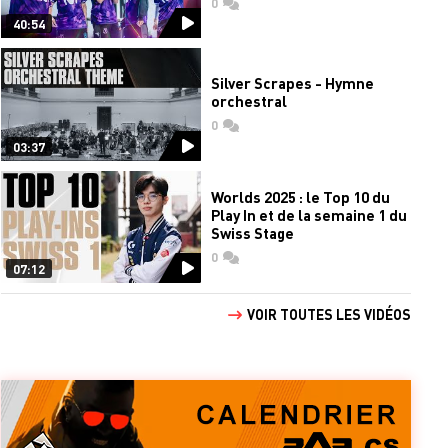
0
commentaires
40:54
Silver Scrapes - Hymne
orchestral
0
commentaires
03:37
Worlds 2025 : le Top 10 du
Play In et de la semaine 1 du
Swiss Stage
0
commentaires
07:12
VOIR TOUTES LES VIDÉOS