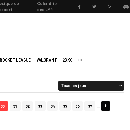
exique de
Calendrier
Facebook
Twitter
Instagram
'esport
des LAN
Di
ROCKET LEAGUE
VALORANT
2XKO
AUTRES PORTAILS
30
31
32
33
34
35
36
37