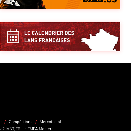
c
Compétitions
Mercato LoL
v 2, MNT, ERL et EMEA Masters