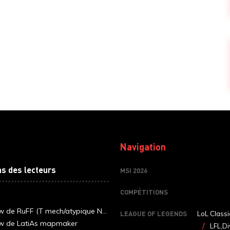
Navigation
ns des lecteurs
MSI 2026
COMPÉTITIONS
ew de RuFF (T mech/atypique N...
LEAGUE OF LEGENDS
LoL Classi
ew de LatiAs mapmaker
LFL,Di