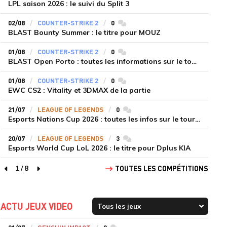
LPL saison 2026 : le suivi du Split 3
02/08
COUNTER-STRIKE 2
0
commentaires
BLAST Bounty Summer : le titre pour MOUZ
01/08
COUNTER-STRIKE 2
0
commentaires
BLAST Open Porto : toutes les informations sur le tournoi
01/08
COUNTER-STRIKE 2
0
commentaires
EWC CS2 : Vitality et 3DMAX de la partie
21/07
LEAGUE OF LEGENDS
0
commentaires
Esports Nations Cup 2026 : toutes les infos sur le tournoi
20/07
LEAGUE OF LEGENDS
3
commentaires
Esports World Cup LoL 2026 : le titre pour Dplus KIA
1
/
8
TOUTES LES COMPÉTITIONS
page précédente
page suivante
ACTU JEUX VIDEO