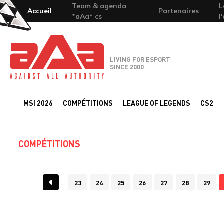
Team & agenda
L
Accueil
Partenaires
*aAa* cs
l
Team-aAa - against All authority
LIVING FOR ESPORT
SINCE 2000
MSI 2026
COMPÉTITIONS
LEAGUE OF LEGENDS
CS2
COMPÉTITIONS
23
24
25
26
27
28
29