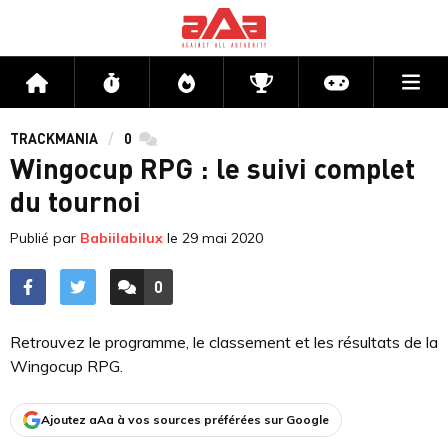
Me
Accueil
Flux
Directs
Compétitions
Actu jeux v
TRACKMANIA
0
commentaires
Wingocup RPG : le suivi complet
du tournoi
Publié par
Babiilabilux
le
29 mai 2020
0
ACCÉDER AUX
COMMENTAIRES
Retrouvez le programme, le classement et les résultats de la
Wingocup RPG.
Ajoutez aAa à vos sources préférées sur Google