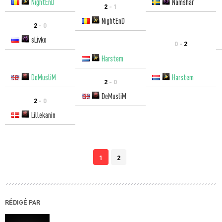
NightEnD
Namshar
2
- 1
NightEnD
2
- 0
sLivko
0 -
2
Harstem
DeMusliM
Harstem
2
- 0
DeMusliM
2
- 0
Lillekanin
1
2
RÉDIGÉ PAR