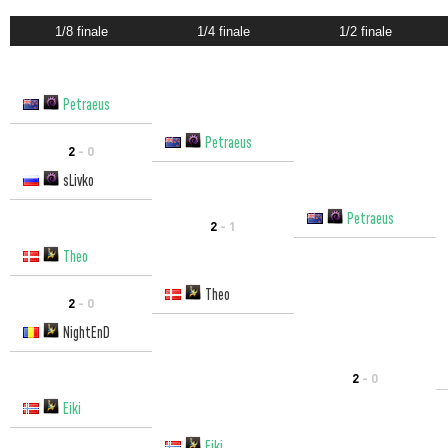
1/8 finale
1/4 finale
1/2 finale
Petraeus
Petraeus
2
- 0
sLivko
Petraeus
2
- 1
Theo
Theo
2
- 0
NightEnD
2
- 0
Eiki
Eiki