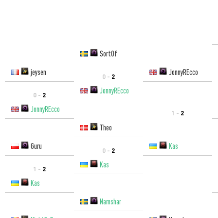
SortOf
jeysen
JonnyREcco
0 -
2
JonnyREcco
0 -
2
JonnyREcco
1 -
2
Theo
Guru
Kas
0 -
2
Kas
1 -
2
Kas
Namshar