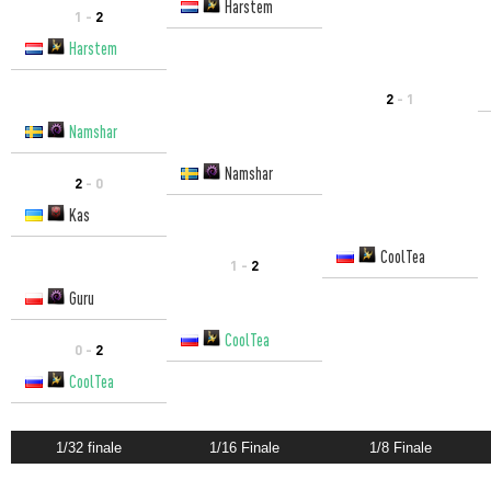
Harstem
1 -
2
Harstem
2
- 1
Namshar
Namshar
2
- 0
Kas
CoolTea
1 -
2
Guru
CoolTea
0 -
2
CoolTea
1/32 finale
1/16 Finale
1/8 Finale