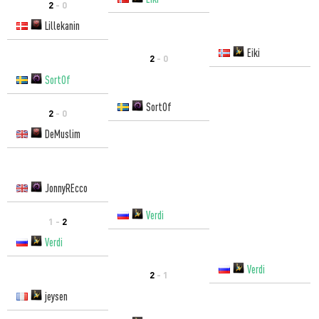
2
- 0
Lillekanin
Eiki
2
- 0
SortOf
SortOf
2
- 0
DeMuslim
JonnyREcco
Verdi
1 -
2
Verdi
Verdi
2
- 1
jeysen