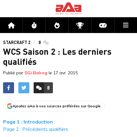
Me
Accueil
Flux
Directs
Compétitions
Actu jeux v
STARCRAFT 2
8
commentaires
WCS Saison 2 : Les derniers
qualifiés
Publié par
SGi.Balrog
le
17 avr. 2015
8
ACCÉDER AUX
COMMENTAIRES
Ajoutez aAa à vos sources préférées sur Google
Page 1 : Introduction
Page 2 : Précédents qualifiers