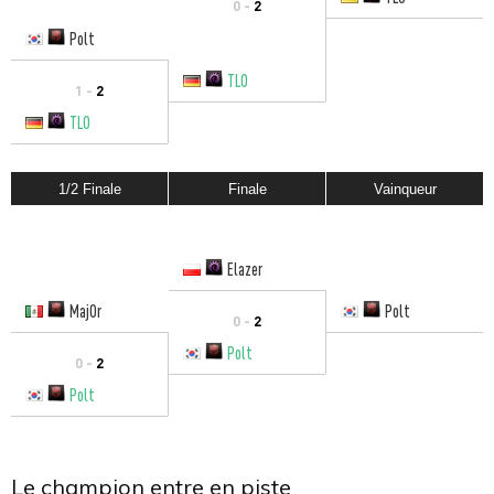
0 -
2
Polt
TLO
1 -
2
TLO
1/2 Finale
Finale
Vainqueur
Elazer
MajOr
Polt
0 -
2
Polt
0 -
2
Polt
Le champion entre en piste