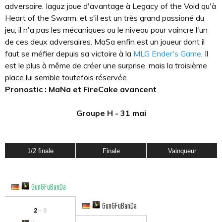
adversaire. Iaguz joue d'avantage à Legacy of the Void qu'à
Heart of the Swarm, et s'il est un très grand passioné du
jeu, il n'a pas les mécaniques ou le niveau pour vaincre l'un
de ces deux adversaires. MaSa enfin est un joueur dont il
faut se méfier depuis sa victoire à la
MLG Ender's Game
. Il
est le plus à même de créer une surprise, mais la troisième
place lui semble toutefois réservée.
Pronostic : MaNa et FireCake avancent
Groupe H - 31 mai
1/2 finale
Finale
Vainqueur
GunGFuBanDa
GunGFuBanDa
2
- 0