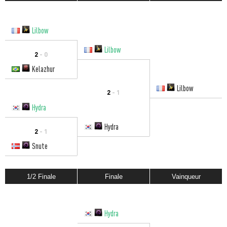
Lilbow
Lilbow
2
- 0
Kelazhur
Lilbow
2
- 1
Hydra
Hydra
2
- 1
Snute
1/2 Finale
Finale
Vainqueur
Hydra