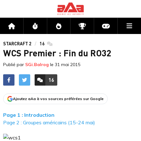
Me
Accueil
Flux
Directs
Compétitions
Actu jeux v
STARCRAFT 2
16
commentaires
WCS Premier : Fin du RO32
Publié par
SGi.Balrog
le
31 mai 2015
16
ACCÉDER AUX
COMMENTAIRES
Ajoutez aAa à vos sources préférées sur Google
Page 1 : Introduction
Page 2 : Groupes américains (15-24 mai)