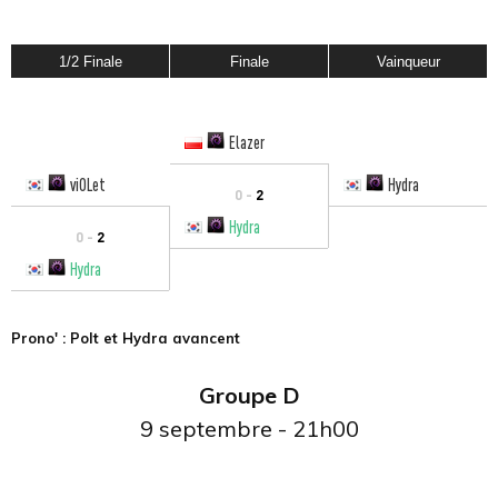
1/2 Finale
Finale
Vainqueur
Elazer
viOLet
Hydra
0 -
2
Hydra
0 -
2
Hydra
Prono' : Polt et Hydra avancent
Groupe D
9 septembre - 21h00