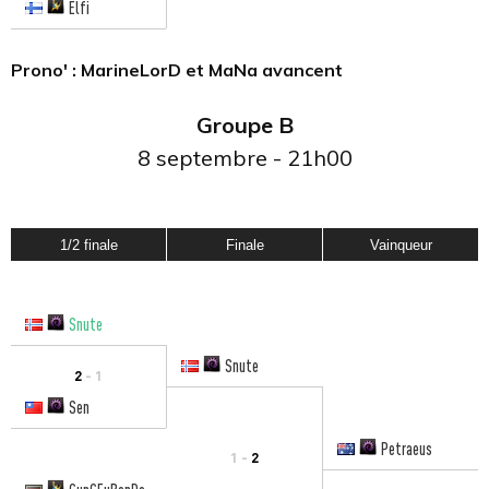
Elfi
Prono' : MarineLorD et MaNa avancent
Groupe B
8 septembre - 21h00
1/2 finale
Finale
Vainqueur
Snute
Snute
2
- 1
Sen
Petraeus
1 -
2