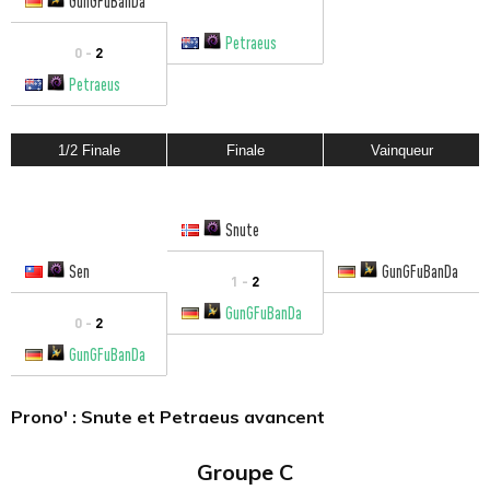
GunGFuBanDa
Petraeus
0 -
2
Petraeus
1/2 Finale
Finale
Vainqueur
Snute
Sen
GunGFuBanDa
1 -
2
GunGFuBanDa
0 -
2
GunGFuBanDa
Prono' : Snute et Petraeus avancent
Groupe C