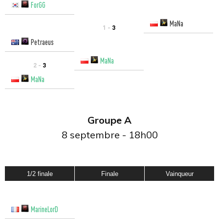
ForGG
MaNa
1 -
3
Petraeus
MaNa
2 -
3
MaNa
Groupe A
8 septembre - 18h00
1/2 finale
Finale
Vainqueur
MarineLorD