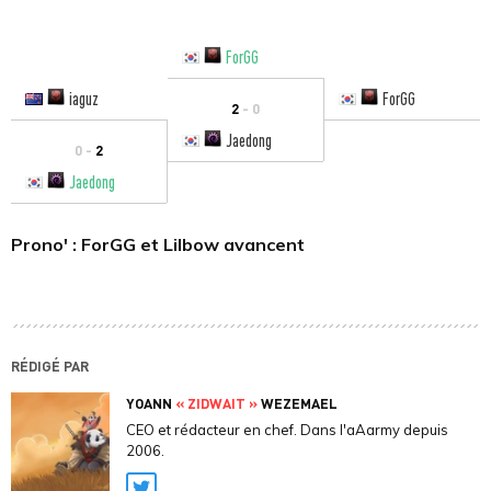
ForGG
iaguz
ForGG
2
- 0
Jaedong
0 -
2
Jaedong
Prono' : ForGG et Lilbow avancent
RÉDIGÉ PAR
YOANN
« ZIDWAIT »
WEZEMAEL
CEO et rédacteur en chef. Dans l'aAarmy depuis
2006.