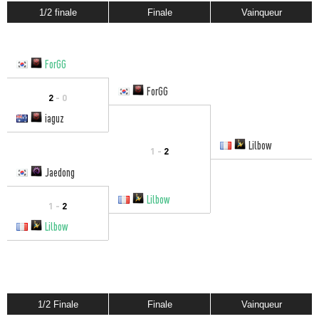
1/2 finale
Finale
Vainqueur
ForGG
ForGG
2
- 0
iaguz
Lilbow
1 -
2
Jaedong
Lilbow
1 -
2
Lilbow
1/2 Finale
Finale
Vainqueur