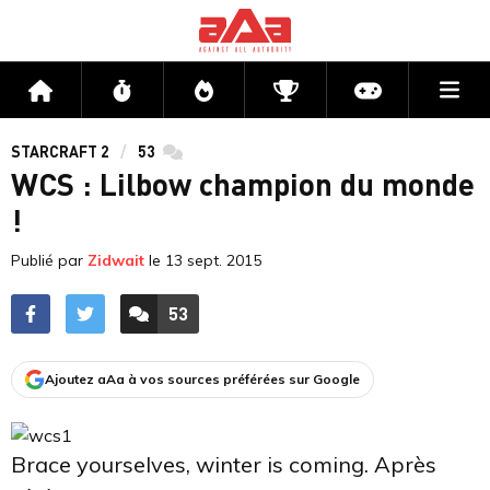
Me
Accueil
Flux
Directs
Compétitions
Actu jeux v
STARCRAFT 2
53
commentaires
WCS : Lilbow champion du monde
!
Publié par
Zidwait
le
13 sept. 2015
53
ACCÉDER AUX
COMMENTAIRES
Ajoutez aAa à vos sources préférées sur Google
Brace yourselves, winter is coming. Après