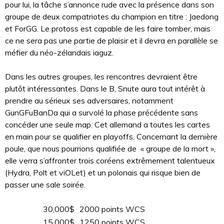
pour lui, la tâche s’annonce rude avec la présence dans son
groupe de deux compatriotes du champion en titre : Jaedong
et ForGG. Le protoss est capable de les faire tomber, mais
ce ne sera pas une partie de plaisir et il devra en parallèle se
méfier du néo-zélandais iaguz.
Dans les autres groupes, les rencontres devraient être
plutôt intéressantes. Dans le B, Snute aura tout intérêt à
prendre au sérieux ses adversaires, notamment
GunGFuBanDa qui a survolé la phase précédente sans
concéder une seule map. Cet allemand a toutes les cartes
en main pour se qualifier en playoffs. Concernant la dernière
poule, que nous pourrions qualifiée de « groupe de la mort »,
elle verra s’affronter trois coréens extrêmement talentueux
(Hydra, Polt et viOLet) et un polonais qui risque bien de
passer une sale soirée.
30,000$
2000 points WCS
15,000$
1250 points WCS