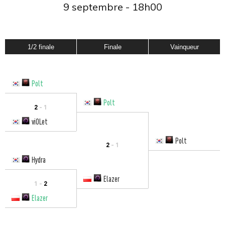
9 septembre - 18h00
1/2 finale
Finale
Vainqueur
Polt
Polt
2
- 1
viOLet
Polt
2
- 1
Hydra
Elazer
1 -
2
Elazer