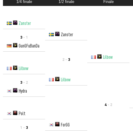
1/4 finale
1/2 finale
Finale
Zanster
Zanster
3
- 1
GunGFuBanDa
Lilbow
2 -
3
Lilbow
Lilbow
3
- 2
Hydra
4
- 2
Polt
ForGG
1 -
3