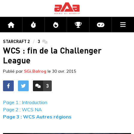
Me
Accueil
Flux
Directs
Compétitions
Actu jeux v
STARCRAFT 2
3
commentaires
WCS : fin de la Challenger
League
Publié par
SGi.Balrog
le
30 avr. 2015
3
ACCÉDER AUX
COMMENTAIRES
Page 1 : Introduction
Page 2 : WCS NA
Page 3 : WCS Autres régions