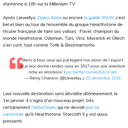
d’antenne à 18h sur la Millenium TV.
Après Llewellys,
Djoko
,
Kaze
ou encore
la guilde WoW
, c’est
bel et bien au tour de l’ensemble du groupe Hearthstone de
l’écurie française de faire ses valises : Pavel, champion du
monde Hearhstone, Odemian, Tars, Vinz, Maverick et Oliech
s'en vont, tout comme Torlk & Bestmarmotte.
Merci à tous ceux qui partagent ma vision de l esport
et je leur donne rendez vous en 2017 pour une aventure
riche en émotions :)
pic.twitter.com/aZlULUCkbl
— Rémy Chanson (@Llewellys_)
23 décembre 2016
Leur nouvelle destination sera dévoilée ultérieurement, le
1er janvier. Il s'agira d'un nouveau projet, très
certainement
l'armaTeam
, qui ne devrait
pas se
cantonner
qu'à Hearthstone, Starcraft II y est aussi
pressenti.