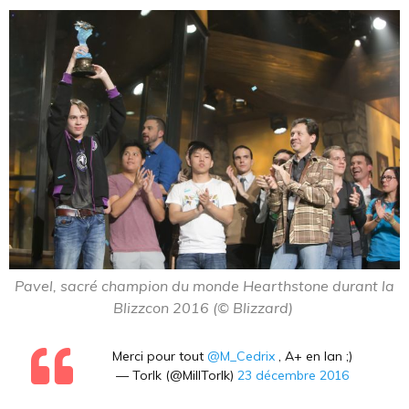
Pavel, sacré champion du monde Hearthstone durant la
Blizzcon 2016 (© Blizzard)
Merci pour tout
@M_Cedrix
, A+ en lan ;)
— Torlk (@MillTorlk)
23 décembre 2016