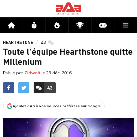
Me
Accueil
Flux
Directs
Compétitions
Actu jeux v
HEARTHSTONE
43
commentaires
Toute l'équipe Hearthstone quitte
Millenium
Publié par
Zidwait
le
23 déc. 2016
43
ACCÉDER AUX
COMMENTAIRES
Ajoutez aAa à vos sources préférées sur Google