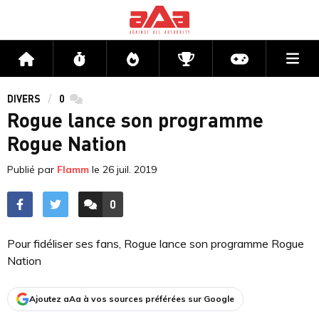
Me
Accueil
Flux
Directs
Compétitions
Actu jeux v
DIVERS
0
commentaires
Rogue lance son programme
Rogue Nation
Publié par
Flamm
le
26 juil. 2019
0
ACCÉDER AUX
COMMENTAIRES
Pour fidéliser ses fans, Rogue lance son programme Rogue
Nation
Ajoutez aAa à vos sources préférées sur Google