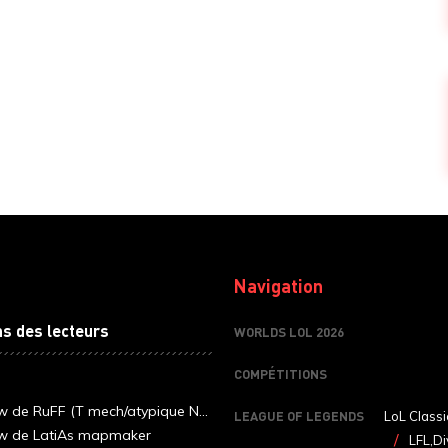
Navigation
ns des lecteurs
WORLDS LOL 2026
COMPÉTITIONS
ew de RuFF (T mech/atypique N...
LEAGUE OF LEGENDS
LoL Classi
ew de LatiAs mapmaker
LFL,Di