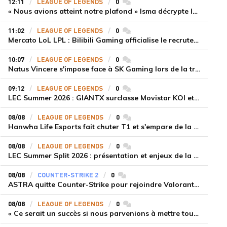
12:11
LEAGUE OF LEGENDS
0
commentaires
« Nous avions atteint notre plafond » Isma décrypte le renouveau de GiantX et la victoire face à Movistar KOI
11:02
LEAGUE OF LEGENDS
0
commentaires
Mercato LoL LPL : Bilibili Gaming officialise le recrutement de Flandre sur la toplane
10:07
LEAGUE OF LEGENDS
0
commentaires
Natus Vincere s'impose face à SK Gaming lors de la troisième semaine du LEC Summer Split 2026
09:12
LEAGUE OF LEGENDS
0
commentaires
LEC Summer 2026 : GIANTX surclasse Movistar KOI et se fait une place sur le podium
08/08
LEAGUE OF LEGENDS
0
commentaires
Hanwha Life Esports fait chuter T1 et s'empare de la deuxième place du Legend Group
08/08
LEAGUE OF LEGENDS
0
commentaires
LEC Summer Split 2026 : présentation et enjeux de la troisième semaine de compétition
08/08
COUNTER-STRIKE 2
0
commentaires
ASTRA quitte Counter-Strike pour rejoindre Valorant et la scène compétitive Game Changers
08/08
LEAGUE OF LEGENDS
0
commentaires
« Ce serait un succès si nous parvenions à mettre tous les joueurs à niveau pour espérer atteindre les playoffs », Nukeduck et Mithy après la victoire de Team Heretics