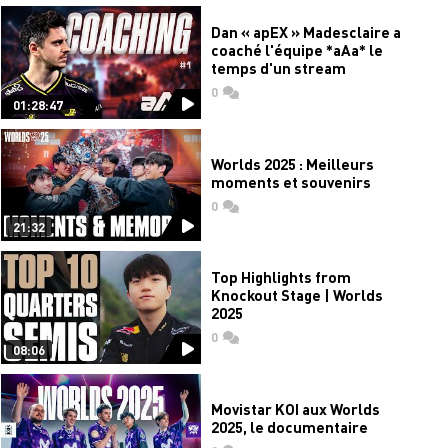
Dan « apEX » Madesclaire a
coaché l'équipe *aAa* le
temps d'un stream
0
commentaires
01:28:47
Worlds 2025 : Meilleurs
moments et souvenirs
0
commentaires
21:32
Top Highlights from
Knockout Stage | Worlds
2025
0
commentaires
08:06
Movistar KOI aux Worlds
2025, le documentaire