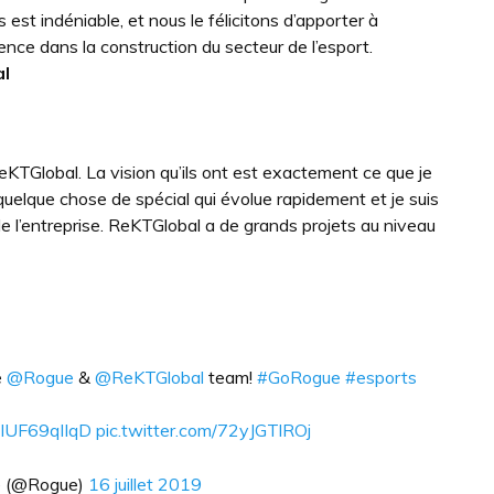
 est indéniable, et nous le félicitons d’apporter à
nce dans la construction du secteur de l’esport.
al
KTGlobal. La vision qu’ils ont est exactement ce que je
uelque chose de spécial qui évolue rapidement et je suis
e l’entreprise. ReKTGlobal a de grands projets au niveau
e
@Rogue
&
@ReKTGlobal
team!
#GoRogue
#esports
o/IUF69qlIqD
pic.twitter.com/72yJGTlROj
 (@Rogue)
16 juillet 2019