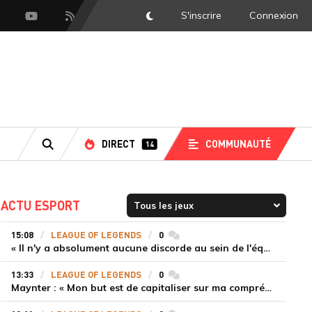
S'inscrire
Connexion
DarkMode
scord
Youtube
Flux RSS
LS
DIRECT
COMMUNAUTÉ
14
RECHERCHE
ACTU ESPORT
15:08
LEAGUE OF LEGENDS
0
commentaires
« Il n'y a absolument aucune discorde au sein de l'équipe » Tom justifie la titularisation de Painter malgré la défaite de T1
13:33
LEAGUE OF LEGENDS
0
commentaires
Maynter : « Mon but est de capitaliser sur ma compréhension du jeu plutôt que sur ma mécanique pure »