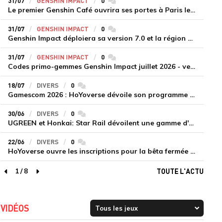
31/07
GENSHIN IMPACT
0
commentaires
Le premier Genshin Café ouvrira ses portes à Paris le 14 août
31/07
GENSHIN IMPACT
0
commentaires
Genshin Impact déploiera sa version 7.0 et la région de Snezhnaya le 12 août
31/07
GENSHIN IMPACT
0
commentaires
Codes primo-gemmes Genshin Impact juillet 2026 - version 7.0
18/07
DIVERS
0
commentaires
Gamescom 2026 : HoYoverse dévoile son programme et présente deux nouveaux jeux inédits
30/06
DIVERS
0
commentaires
UGREEN et Honkai: Star Rail dévoilent une gamme d'accessoires de recharge en édition limitée
22/06
DIVERS
0
commentaires
HoYoverse ouvre les inscriptions pour la bêta fermée de Honkai : Nexus Anima
1
/
8
TOUTE L'ACTU
page précédente
page suivante
VIDÉOS