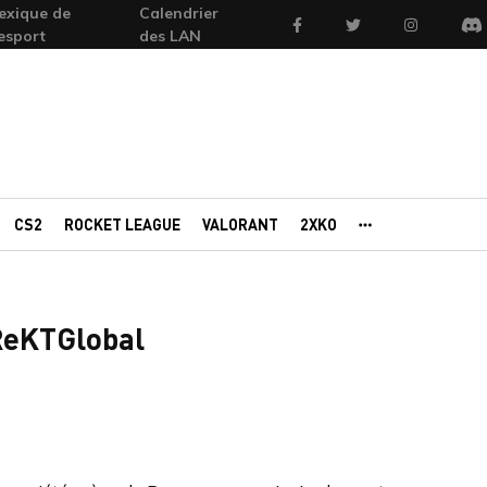
exique de
Calendrier
Facebook
Twitter
Instagram
'esport
des LAN
Di
CS2
ROCKET LEAGUE
VALORANT
2XKO
AUTRES PORTAI
 ReKTGlobal