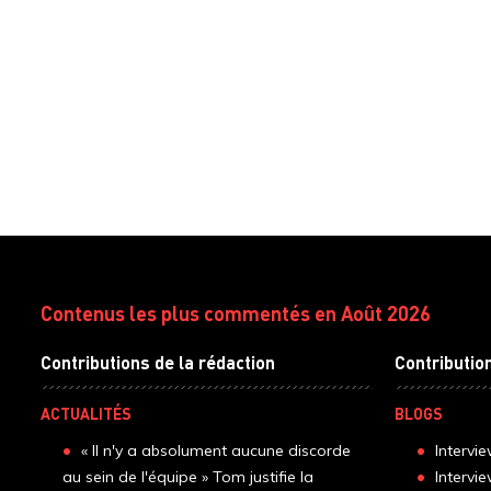
Contenus les plus commentés en Août 2026
Contributions de la rédaction
Contributio
ACTUALITÉS
BLOGS
« Il n'y a absolument aucune discorde
Intervi
au sein de l'équipe » Tom justifie la
Intervi