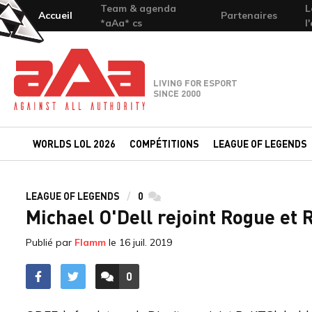
Team & agenda
L
Accueil
Partenaires
*aAa* cs
l
Team-aAa - against All authority
LIVING FOR ESPORT
SINCE 2000
WORLDS LOL 2026
COMPÉTITIONS
LEAGUE OF LEGENDS
LEAGUE OF LEGENDS
0
commentaires
Michael O'Dell rejoint Rogue et
Publié par
Flamm
le
16 juil. 2019
0
ACCÉDER AUX
COMMENTAIRES