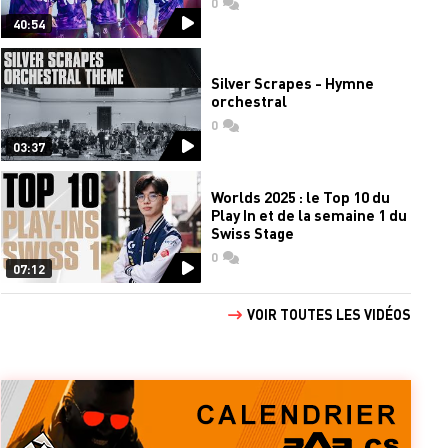
0
commentaires
40:54
Silver Scrapes - Hymne
orchestral
0
commentaires
03:37
Worlds 2025 : le Top 10 du
Play In et de la semaine 1 du
Swiss Stage
0
commentaires
07:12
VOIR TOUTES LES VIDÉOS