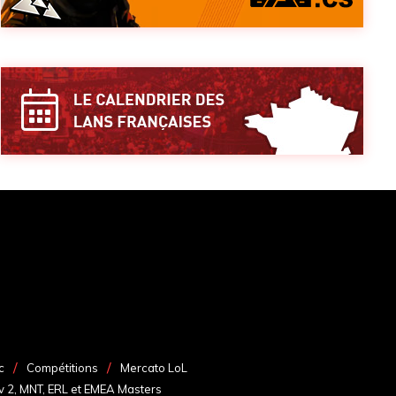
c
Compétitions
Mercato LoL
v 2, MNT, ERL et EMEA Masters