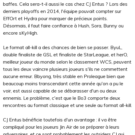
baffes. Cela sera-t-il aussi le cas chez CJ Entus ? Lors des
derniers playoffs en 2014, l'équipe pouvait compter sur
EffOrt et Hydra pour marquer de précieux points.
Désormais, il faut faire confiance à Hush, Sora, Bunny ou
encore sKyHigh.
Le format all-kill a des chances de bien se passer. ByuL,
double finaliste de GSL et finaliste de StarLeague, et herO,
meilleur joueur du monde selon le classement WCS, peuvent
tous les deux vaincre plusieurs joueurs s'ils ne commettent
aucune erreur. Bbyong, très stable en Proleague bien que
beaucoup moins transcendant cette année qu'on a pu le
voir, est aussi capable de se débarasser d'un ou deux
ennemis. Le problème, c'est que le Bo3 comporte deux
rencontres au format classique et une seule au format all-kill.
CJ Entus bénéficie toutefois d'un avantage : il va être
compliqué pour les joueurs Jin Air de se préparer à leurs
adversaires, et ce sont probablement les outsiders CJ qui