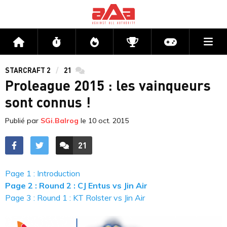
Me
Accueil
Flux
Directs
Compétitions
Actu jeux v
STARCRAFT 2
21
commentaires
Proleague 2015 : les vainqueurs
sont connus !
Publié par
SGi.Balrog
le
10 oct. 2015
21
ACCÉDER AUX
COMMENTAIRES
Page 1 : Introduction
Page 2 : Round 2 : CJ Entus vs Jin Air
Page 3 : Round 1 : KT Rolster vs Jin Air