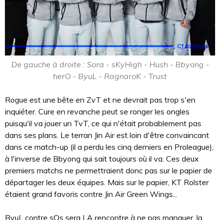
De gauche à droite : Sora - sKyHigh - Hush - Bbyong -
herO - ByuL - RagnaroK - Trust
Rogue est une bête en ZvT et ne devrait pas trop s'en
inquiéter. Cure en revanche peut se ronger les ongles
puisqu'il va jouer un TvT, ce qui n'était probablement pas
dans ses plans. Le terran Jin Air est loin d'être convaincant
dans ce match-up (il a perdu les cinq derniers en Proleague),
à l'inverse de Bbyong qui sait toujours où il va. Ces deux
premiers matchs ne permettraient donc pas sur le papier de
départager les deux équipes. Mais sur le papier, KT Rolster
étaient grand favoris contre Jin Air Green Wings...
ByuL contre sOs sera LA rencontre à ne pas manquer, la