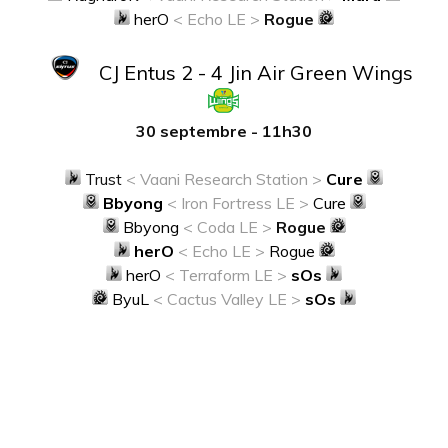
herO
< Echo LE >
Rogue
CJ Entus 2 - 4 Jin Air Green Wings
30 septembre - 11h30
Trust
< Vaani Research Station >
Cure
Bbyong
< Iron Fortress LE >
Cure
Bbyong
< Coda LE >
Rogue
herO
< Echo LE >
Rogue
herO
< Terraform LE >
sOs
ByuL
< Cactus Valley LE >
sOs