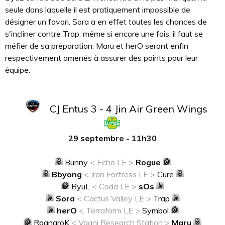
seule dans laquelle il est pratiquement impossible de
désigner un favori. Sora a en effet toutes les chances de
s'incliner contre Trap, même si encore une fois, il faut se
méfier de sa préparation. Maru et herO seront enfin
respectivement amenés à assurer des points pour leur
équipe.
CJ Entus 3 - 4 Jin Air Green Wings
29 septembre - 11h30
Bunny
< Echo LE >
Rogue
Bbyong
< Iron Fortress LE >
Cure
ByuL
< Coda LE >
sOs
Sora
< Cactus Valley LE >
Trap
herO
< Terraform LE >
Symbol
RagnaroK
< Vaani Research Station >
Maru