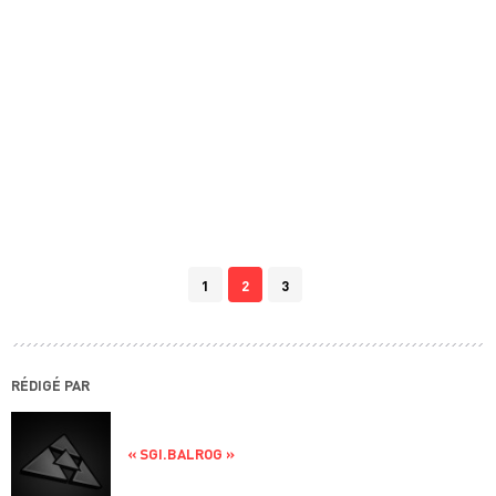
1
2
3
RÉDIGÉ PAR
« SGI.BALROG »