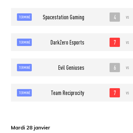
4
Spacestation Gaming
vs
TERMINÉ
7
DarkZero Esports
vs
TERMINÉ
6
Evil Geniuses
vs
TERMINÉ
7
Team Reciprocity
vs
TERMINÉ
Mardi 28 janvier