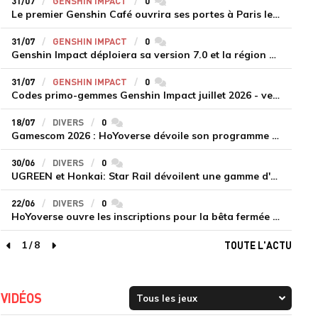
31/07
GENSHIN IMPACT
0
commentaires
Le premier Genshin Café ouvrira ses portes à Paris le 14 août
31/07
GENSHIN IMPACT
0
commentaires
Genshin Impact déploiera sa version 7.0 et la région de Snezhnaya le 12 août
31/07
GENSHIN IMPACT
0
commentaires
Codes primo-gemmes Genshin Impact juillet 2026 - version 7.0
18/07
DIVERS
0
commentaires
Gamescom 2026 : HoYoverse dévoile son programme et présente deux nouveaux jeux inédits
30/06
DIVERS
0
commentaires
UGREEN et Honkai: Star Rail dévoilent une gamme d'accessoires de recharge en édition limitée
22/06
DIVERS
0
commentaires
HoYoverse ouvre les inscriptions pour la bêta fermée de Honkai : Nexus Anima
1
/
8
TOUTE L'ACTU
page précédente
page suivante
VIDÉOS