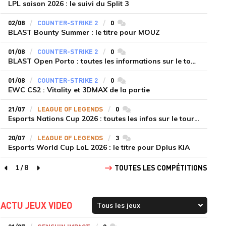
LPL saison 2026 : le suivi du Split 3
02/08
COUNTER-STRIKE 2
0
commentaires
BLAST Bounty Summer : le titre pour MOUZ
01/08
COUNTER-STRIKE 2
0
commentaires
BLAST Open Porto : toutes les informations sur le tournoi
01/08
COUNTER-STRIKE 2
0
commentaires
EWC CS2 : Vitality et 3DMAX de la partie
21/07
LEAGUE OF LEGENDS
0
commentaires
Esports Nations Cup 2026 : toutes les infos sur le tournoi
20/07
LEAGUE OF LEGENDS
3
commentaires
Esports World Cup LoL 2026 : le titre pour Dplus KIA
1
/
8
TOUTES LES COMPÉTITIONS
page précédente
page suivante
ACTU JEUX VIDEO