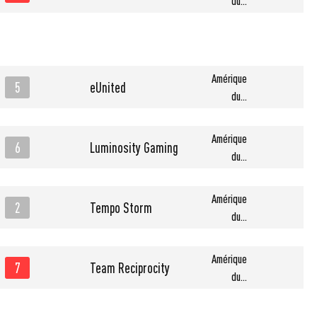
du...
Amérique
5
eUnited
du...
Amérique
6
Luminosity Gaming
du...
Amérique
2
Tempo Storm
du...
Amérique
7
Team Reciprocity
du...