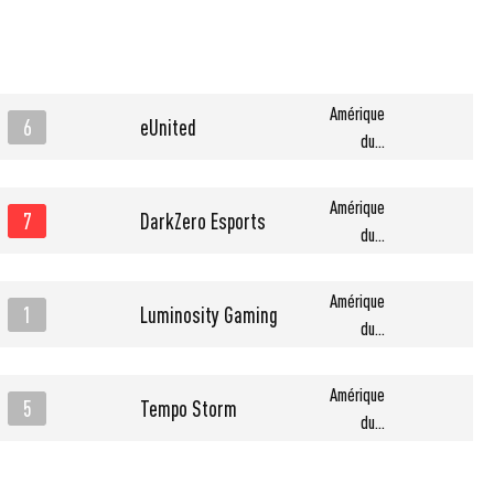
Amérique
6
eUnited
du...
Amérique
7
DarkZero Esports
du...
Amérique
1
Luminosity Gaming
du...
Amérique
5
Tempo Storm
du...