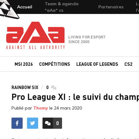
Team & agenda
L
Accueil
Partenaires
*aAa* cs
l
Team-aAa - against All authority
LIVING FOR ESPORT
SINCE 2000
MSI 2026
COMPÉTITIONS
LEAGUE OF LEGENDS
CS2
RAINBOW SIX
0
commentaires
Pro League XI : le suivi du cha
Publié par
Thomy
le
24 mars 2020
0
ACCÉDER AUX
COMMENTAIRES