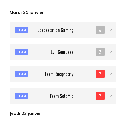
Mardi 21 janvier
6
Spacestation Gaming
vs
TERMINÉ
2
Evil Geniuses
vs
TERMINÉ
7
Team Reciprocity
vs
TERMINÉ
7
Team SoloMid
vs
TERMINÉ
Jeudi 23 janvier