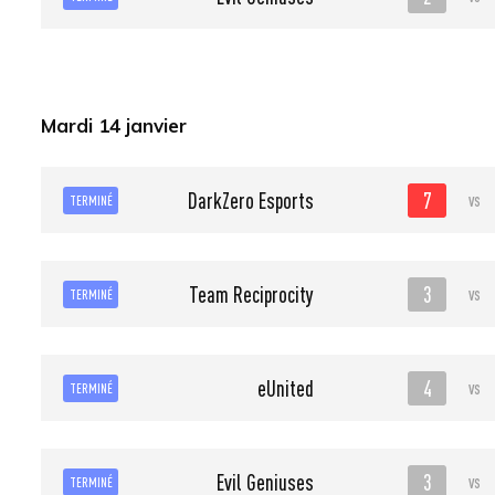
Mardi 14 janvier
7
DarkZero Esports
vs
TERMINÉ
3
Team Reciprocity
vs
TERMINÉ
4
eUnited
vs
TERMINÉ
3
Evil Geniuses
vs
TERMINÉ