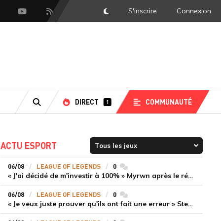
S'inscrire
Connexion
DarkMode
scord
Youtube
Flux RSS
DIRECT
COMMUNAUTÉ
1
RECHERCHE
ACTU ESPORT
06/08
LEAGUE OF LEGENDS
0
commentaires
« J'ai décidé de m'investir à 100% » Myrwn après le réveil de Movistar KOI face à Fnatic
06/08
LEAGUE OF LEGENDS
0
commentaires
« Je veux juste prouver qu'ils ont fait une erreur » Stend se confie sur son mercato chaotique et ses ambitions avec Shifters