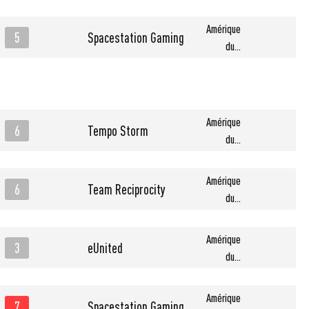
Amérique
5
Spacestation Gaming
du...
Amérique
6
Tempo Storm
du...
Amérique
6
Team Reciprocity
du...
Amérique
3
eUnited
du...
Amérique
7
Spacestation Gaming