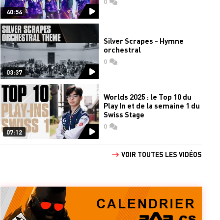
0
commentaires
40:54
Silver Scrapes - Hymne
orchestral
0
commentaires
03:37
Worlds 2025 : le Top 10 du
Play In et de la semaine 1 du
Swiss Stage
0
commentaires
07:12
VOIR TOUTES LES VIDÉOS