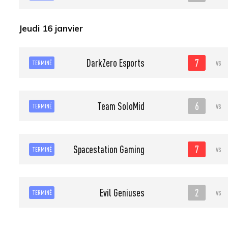
Jeudi 16 janvier
7
DarkZero Esports
vs
TERMINÉ
6
Team SoloMid
vs
TERMINÉ
7
Spacestation Gaming
vs
TERMINÉ
2
Evil Geniuses
vs
TERMINÉ