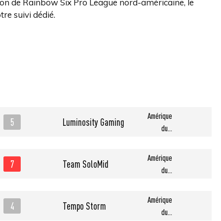
ison de Rainbow Six Pro League nord-américaine, le
tre suivi dédié.
Amérique
5
Luminosity Gaming
du...
Amérique
7
Team SoloMid
du...
Amérique
4
Tempo Storm
du...