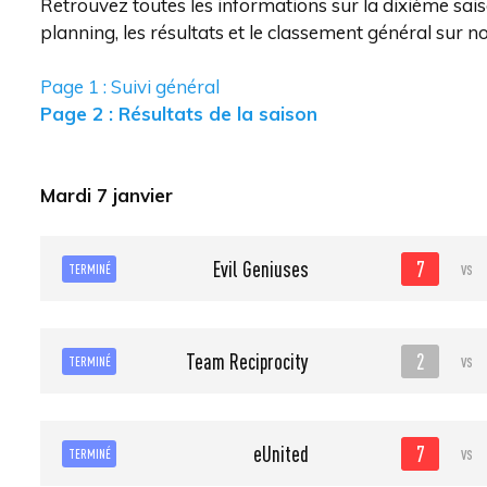
Retrouvez toutes les informations sur la dixième sa
planning, les résultats et le classement général sur no
Page 1 : Suivi général
Page 2 : Résultats de la saison
Mardi 7 janvier
7
Evil Geniuses
vs
TERMINÉ
2
Team Reciprocity
vs
TERMINÉ
7
eUnited
vs
TERMINÉ