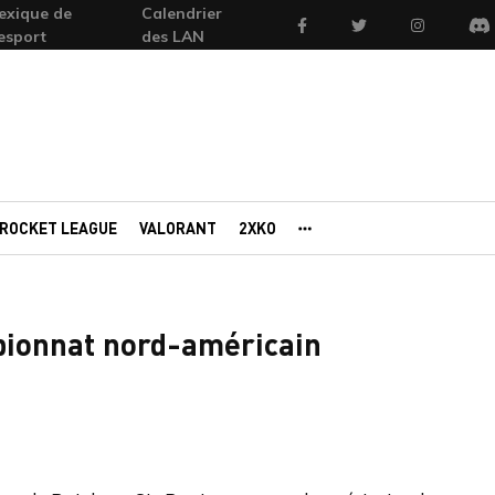
exique de
Calendrier
Facebook
Twitter
Instagram
'esport
des LAN
Di
ROCKET LEAGUE
VALORANT
2XKO
AUTRES PORTAILS
mpionnat nord-américain