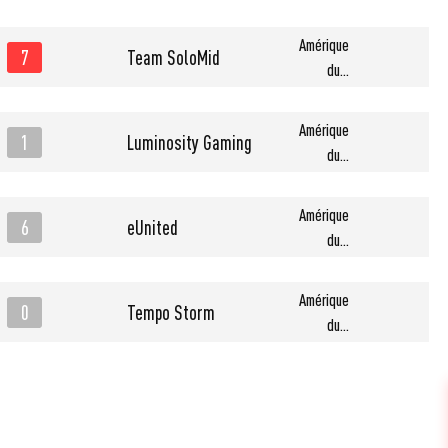
Amérique
7
Team SoloMid
du...
Amérique
1
Luminosity Gaming
du...
Amérique
6
eUnited
du...
Amérique
0
Tempo Storm
du...