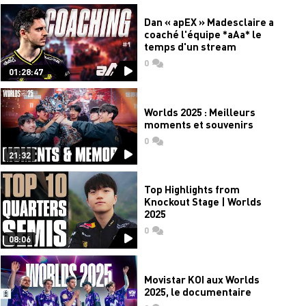
Dan « apEX » Madesclaire a
coaché l'équipe *aAa* le
temps d'un stream
0
commentaires
01:28:47
Worlds 2025 : Meilleurs
moments et souvenirs
0
commentaires
21:32
Top Highlights from
Knockout Stage | Worlds
2025
0
commentaires
08:06
Movistar KOI aux Worlds
2025, le documentaire