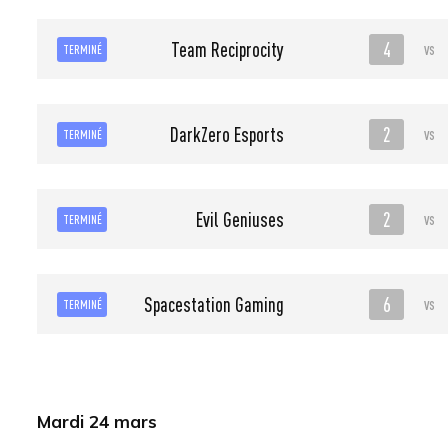
4
Team Reciprocity
vs
TERMINÉ
2
DarkZero Esports
vs
TERMINÉ
2
Evil Geniuses
vs
TERMINÉ
6
Spacestation Gaming
vs
TERMINÉ
Mardi 24 mars