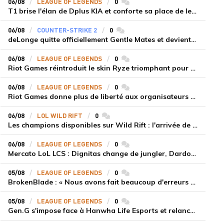
06/08
LEAGUE OF LEGENDS
0
commentaires
T1 brise l'élan de Dplus KIA et conforte sa place de leader en LCK 2026 Rounds 3-4
06/08
COUNTER-STRIKE 2
0
commentaires
deLonge quitte officiellement Gentle Mates et devient agent libre
06/08
LEAGUE OF LEGENDS
0
commentaires
Riot Games réintroduit le skin Ryze triomphant pour récompenser la scène amateur
06/08
LEAGUE OF LEGENDS
0
commentaires
Riot Games donne plus de liberté aux organisateurs de tournois locaux sur League of Legends
06/08
LOL WILD RIFT
0
commentaires
Les champions disponibles sur Wild Rift : l'arrivée de Cho'Gath
06/08
LEAGUE OF LEGENDS
0
commentaires
Mercato LoL LCS : Dignitas change de jungler, Dardoch fait son retour en LCS, eXyu annonce sa retraite
05/08
LEAGUE OF LEGENDS
0
commentaires
BrokenBlade : « Nous avons fait beaucoup d'erreurs bêtes, mais une victoire reste une victoire et c'est une chose dont on peut se réjouir »
05/08
LEAGUE OF LEGENDS
0
commentaires
Gen.G s'impose face à Hanwha Life Esports et relance sa dynamique en LCK