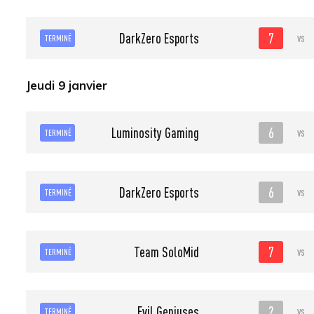
7
DarkZero Esports
vs
TERMINÉ
Jeudi 9 janvier
6
Luminosity Gaming
vs
TERMINÉ
6
DarkZero Esports
vs
TERMINÉ
7
Team SoloMid
vs
TERMINÉ
2
Evil Geniuses
vs
TERMINÉ