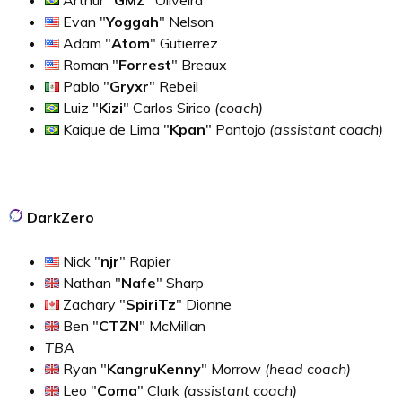
Evan "
Yoggah
" Nelson
Adam "
Atom
" Gutierrez
Roman "
Forrest
" Breaux
Pablo "
Gryxr
" Rebeil
Luiz "
Kizi
" Carlos Sirico
(coach)
Kaique de Lima "
Kpan
" Pantojo
(assistant coach)
DarkZero
Nick "
njr
" Rapier
Nathan "
Nafe
" Sharp
Zachary "
SpiriTz
" Dionne
Ben "
CTZN
" McMillan
TBA
Ryan "
KangruKenny
" Morrow
(head coach)
Leo "
Coma
" Clark
(assistant coach)