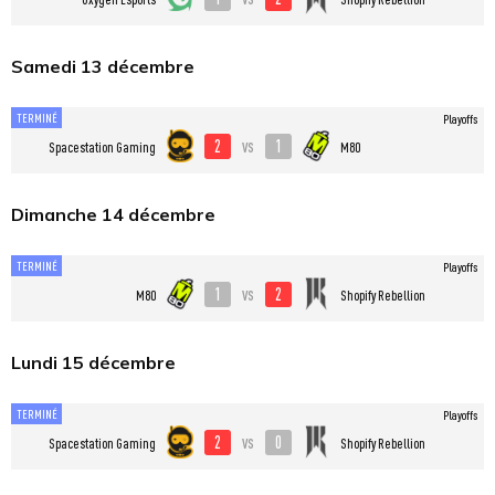
Samedi 13 décembre
TERMINÉ
Playoffs
2
1
vs
Spacestation Gaming
M80
Dimanche 14 décembre
TERMINÉ
Playoffs
1
2
vs
M80
Shopify Rebellion
Lundi 15 décembre
TERMINÉ
Playoffs
2
0
vs
Spacestation Gaming
Shopify Rebellion