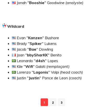
Jonah "
Booshie
" Goodwine
(analyste)
Wildcard
Evan "
Kanzen
" Bushore
Brady "
Spiker
" Lukens
Jacob "
Bae
" Dowling
Joan "
bbySharKK
" Benito
Leonardo "
d4sh
" Lopes
Kile "
Wifi
" Galati
(remplaçant)
Lorenzo "
Lagonis
" Volpi
(head coach)
Justin "
Justin
" Ponce de Leon
(coach)
1
2
3