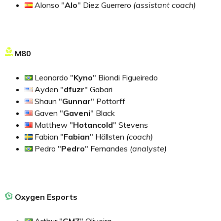
Alonso "
Alo
" Diez Guerrero
(assistant coach)
M80
Leonardo "
Kyno
" Biondi Figueiredo
Ayden "
dfuzr
" Gabari
Shaun "
Gunnar
" Pottorff
Gaven "
Gaveni
" Black
Matthew "
Hotancold
" Stevens
Fabian "
Fabian
" Hällsten
(coach)
Pedro "
Pedro
" Fernandes
(analyste)
Oxygen Esports
Arthur "
GMZ
" Oliveira