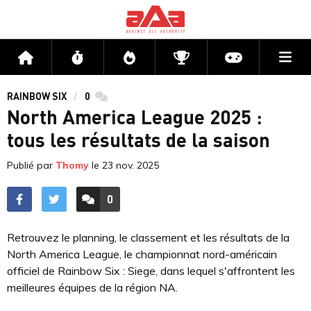
Me
Accueil
Flux
Directs
Compétitions
Actu jeux v
RAINBOW SIX
0
commentaires
North America League 2025 :
tous les résultats de la saison
Publié par
Thomy
le
23 nov. 2025
0
ACCÉDER AUX
COMMENTAIRES
Retrouvez le planning, le classement et les résultats de la
North America League, le championnat nord-américain
officiel de Rainbow Six : Siege, dans lequel s'affrontent les
meilleures équipes de la région NA.