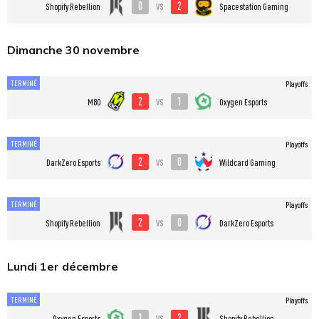
0
2
vs
Shopify Rebellion
Spacestation Gaming
Dimanche 30 novembre
TERMINÉ
Playoffs
2
1
vs
M80
Oxygen Esports
TERMINÉ
Playoffs
2
0
vs
DarkZero Esports
Wildcard Gaming
TERMINÉ
Playoffs
2
0
vs
Shopify Rebellion
DarkZero Esports
Lundi 1er décembre
TERMINÉ
Playoffs
1
2
vs
Oxygen Esports
Shopify Rebellion