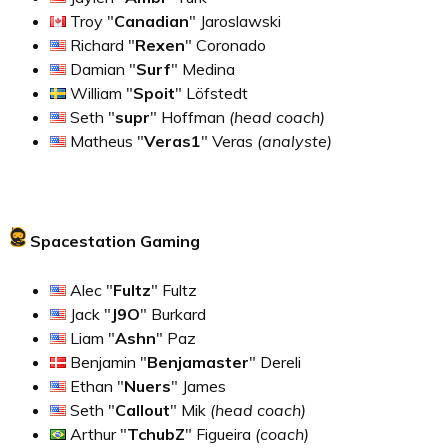
Troy "
Canadian
" Jaroslawski
Richard "
Rexen
" Coronado
Damian "
Surf
" Medina
William "
Spoit
" Löfstedt
Seth "
supr
" Hoffman
(head coach)
Matheus "
Veras1
" Veras
(analyste)
Spacestation Gaming
Alec "
Fultz
" Fultz
Jack "
J9O
" Burkard
Liam "
Ashn
" Paz
Benjamin "
Benjamaster
" Dereli
Ethan "
Nuers
" James
Seth "
Callout
" Mik
(head coach)
Arthur "
TchubZ
" Figueira
(coach)