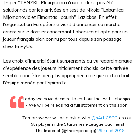
Jesper "TENZKI" Plougmann n'auront donc pas été
solutionnés par les arrivées en test de Nikola "Lobanjica"
Mijomanović et Eimantas "pounh" Lazickas. En effet,
l'organisation Européenne vient d'annoncer sa marche
arrière sur le dossier concernant Lobanjica et opte pour un
joueur français bien connu par tous depuis son passage
chez EnvyUs.
Les choix d'Imperial étant surprenants au vu regard manque
d'expérience des joueurs initialement choisis, cette arrivée
semble donc être bien plus appropriée à ce que recherchait
l'équipe menée par EspiranTo.
Today we have decided to end our trial with Lobanjica
- We will be releasing a full statement on this soon.
Tomorrow we will be playing with
@hAdjiCSGO
as our
5th player in the StarSeries i-League qualifiers!
— The Imperial (@theimperialgg)
29 juillet 2018