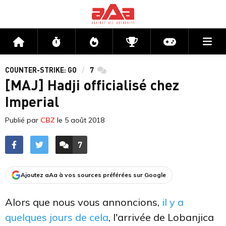
Me
Accueil
Flux
Directs
Compétitions
Actu jeux v
COUNTER-STRIKE: GO
7
commentaires
[MAJ] Hadji officialisé chez
Imperial
Publié par
CBZ
le
5 août 2018
7
ACCÉDER AUX
COMMENTAIRES
Ajoutez aAa à vos sources préférées sur Google
Alors que nous vous annoncions,
il y a
quelques jours de cela
, l'arrivée de Lobanjica