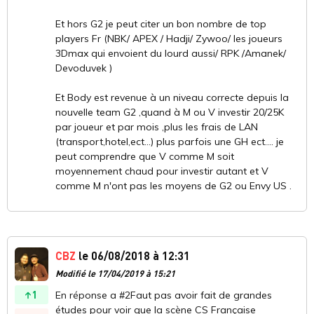
Et hors G2 je peut citer un bon nombre de top
players Fr (NBK/ APEX / Hadji/ Zywoo/ les joueurs
3Dmax qui envoient du lourd aussi/ RPK /Amanek/
Devoduvek )
Et Body est revenue à un niveau correcte depuis la
nouvelle team G2 ,quand à M ou V investir 20/25K
par joueur et par mois ,plus les frais de LAN
(transport,hotel,ect...) plus parfois une GH ect.... je
peut comprendre que V comme M soit
moyennement chaud pour investir autant et V
comme M n'ont pas les moyens de G2 ou Envy US .
CBZ
le 06/08/2018 à 12:31
Modifié le 17/04/2019 à 15:21
1
En réponse a #2Faut pas avoir fait de grandes
études pour voir que la scène CS Française