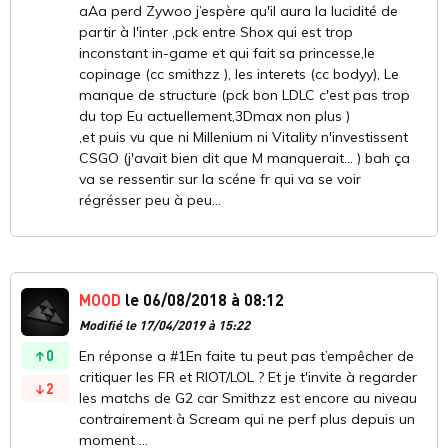
aAa perd Zywoo j’espère qu'il aura la lucidité de
partir à l'inter ,pck entre Shox qui est trop
inconstant in-game et qui fait sa princesse,le
copinage (cc smithzz ), les interets (cc bodyy), Le
manque de structure (pck bon LDLC c'est pas trop
du top Eu actuellement,3Dmax non plus )
,et puis vu que ni Millenium ni Vitality n'investissent
CSGO (j'avait bien dit que M manquerait... ) bah ça
va se ressentir sur la scéne fr qui va se voir
régrésser peu à peu...
MOOD
le 06/08/2018 à 08:12
Modifié le 17/04/2019 à 15:22
0
En réponse a #1En faite tu peut pas t’empêcher de
critiquer les FR et RIOT/LOL ? Et je t'invite à regarder
2
les matchs de G2 car Smithzz est encore au niveau
contrairement à Scream qui ne perf plus depuis un
moment ...