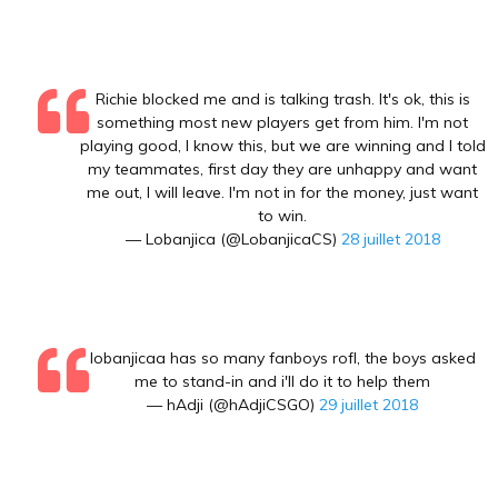
Richie blocked me and is talking trash. It's ok, this is
something most new players get from him. I'm not
playing good, I know this, but we are winning and I told
my teammates, first day they are unhappy and want
me out, I will leave. I'm not in for the money, just want
to win.
— Lobanjica (@LobanjicaCS)
28 juillet 2018
lobanjicaa has so many fanboys rofl, the boys asked
me to stand-in and i'll do it to help them
— hAdji (@hAdjiCSGO)
29 juillet 2018