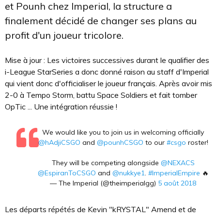
et Pounh chez Imperial, la structure a
finalement décidé de changer ses plans au
profit d'un joueur tricolore.
Mise à jour : Les victoires successives durant le qualifier des
i-League StarSeries a donc donné raison au staff d'Imperial
qui vient donc d'officialiser le joueur français. Après avoir mis
2-0 à Tempo Storm, battu Space Soldiers et fait tomber
OpTic ... Une intégration réussie !
We would like you to join us in welcoming officially
@hAdjiCSGO
and
@pounhCSGO
to our
#csgo
roster!
They will be competing alongside
@NEXACS
@EspiranToCSGO
and
@nukkye1
.
#ImperialEmpire
🔥
— The Imperial (@theimperialgg)
5 août 2018
Les départs répétés de Kevin "kRYSTAL" Amend et de