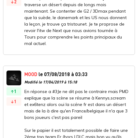
2
traverse un désert depuis de longs mois
maintenant. Se contenter de G2 / 3Dmax pendant
que la suède, le danemark et les US nous donnent
la leçon, je trouve ça tristounet. Je te proprose de
revoir l'itw de Next que nous avions tournée à
Tours pour comprendre les points principaux du
mal actuel.
MOOD
le 07/08/2018 à 03:33
Modifié le 17/04/2019 à 15:18
1
En réponse a #3Je ne dit pas le contraire mais PMD
explique que la scène se résume à Kennys,scream
1
et ex6tenz alors oui la scéne fr est dans un désert
mais de la à dire qu'en France/belgique il n'a que 3
bons joueurs c'est pas pareil
Sur le papier il est totalement possible de faire une
2éme top team Fr (hors LDLC mais bon vu qu'ils