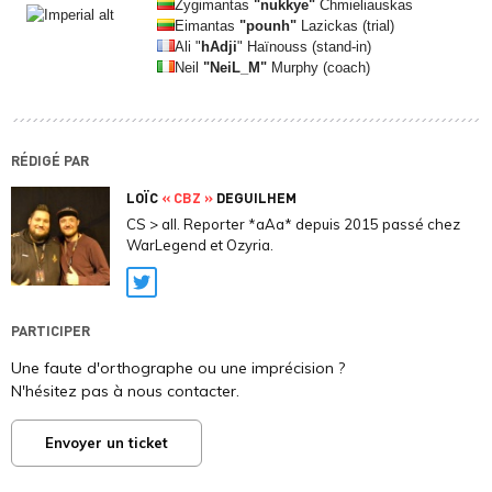
Žygimantas
"nukkye"
Chmieliauskas
Eimantas
"pounh"
Lazickas (trial)
Ali "
hAdji
" Haïnouss (stand-in)
Neil
"NeiL_M"
Murphy (coach)
RÉDIGÉ PAR
LOÏC
« CBZ »
DEGUILHEM
CS > all. Reporter *aAa* depuis 2015 passé chez
WarLegend et Ozyria.
Twitter
PARTICIPER
Une faute d'orthographe ou une imprécision ?
N'hésitez pas à nous contacter.
Envoyer un ticket