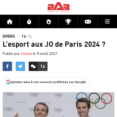
Me
Accueil
Flux
Directs
Compétitions
Actu jeux v
DIVERS
14
commentaires
L’esport aux JO de Paris 2024 ?
Publié par
Lliane
le
9 août 2017
14
ACCÉDER AUX
COMMENTAIRES
Ajoutez aAa à vos sources préférées sur Google