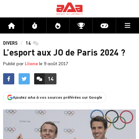
Me
Accueil
Flux
Directs
Compétitions
Actu jeux v
DIVERS
14
commentaires
L’esport aux JO de Paris 2024 ?
Publié par
Lliane
le
9 août 2017
14
ACCÉDER AUX
COMMENTAIRES
Ajoutez aAa à vos sources préférées sur Google