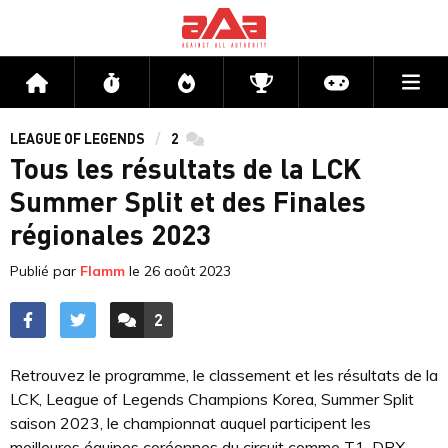
Me
Accueil
Flux
Directs
Compétitions
Actu jeux v
LEAGUE OF LEGENDS
2
commentaires
Tous les résultats de la LCK
Summer Split et des Finales
régionales 2023
Publié par
Flamm
le
26 août 2023
2
ACCÉDER AUX
COMMENTAIRES
Retrouvez le programme, le classement et les résultats de la
LCK, League of Legends Champions Korea, Summer Split
saison 2023, le championnat auquel participent les
meilleures équipes coréennes du circuit comme T1, DRX,