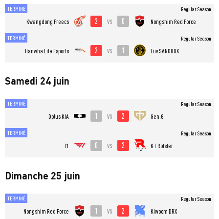
TERMINÉ
Regular Season
2
0
vs
Kwangdong Freecs
Nongshim Red Force
TERMINÉ
Regular Season
2
1
vs
Hanwha Life Esports
Liiv SANDBOX
Samedi 24 juin
TERMINÉ
Regular Season
1
2
vs
Dplus KIA
Gen.G
TERMINÉ
Regular Season
0
2
vs
T1
KT Rolster
Dimanche 25 juin
TERMINÉ
Regular Season
1
2
vs
Nongshim Red Force
Kiwoom DRX