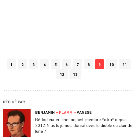
1
2
3
4
5
6
7
8
9
10
11
12
13
RÉDIGÉ PAR
BENJAMIN
« FLAMM »
VANESE
Rédacteur en chef adjoint, membre *aAa* depuis
2012. N'as tu jamais dansé avec le diable au clair de
lune ?