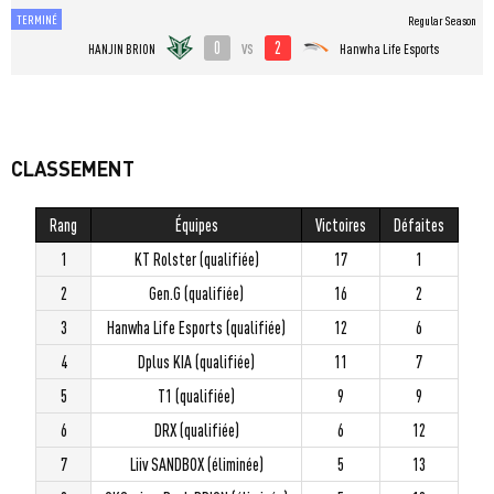
TERMINÉ
Regular Season
0
2
vs
HANJIN BRION
Hanwha Life Esports
CLASSEMENT
Rang
Équipes
Victoires
Défaites
1
KT Rolster (qualifiée)
17
1
2
Gen.G (qualifiée)
16
2
3
Hanwha Life Esports (qualifiée)
12
6
4
Dplus KIA (qualifiée)
11
7
5
T1 (qualifiée)
9
9
6
DRX (qualifiée)
6
12
7
Liiv SANDBOX (éliminée)
5
13