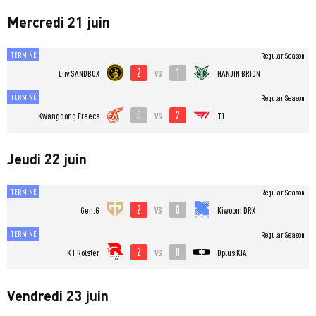
Mercredi 21 juin
TERMINÉ
Regular Season
2
1
vs
Liiv SANDBOX
HANJIN BRION
TERMINÉ
Regular Season
0
2
vs
Kwangdong Freecs
T1
Jeudi 22 juin
TERMINÉ
Regular Season
2
0
vs
Gen.G
Kiwoom DRX
TERMINÉ
Regular Season
2
0
vs
KT Rolster
Dplus KIA
Vendredi 23 juin