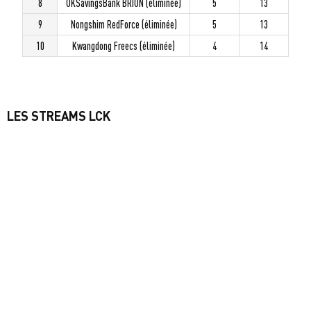
8
OKSavingsBank BRION (éliminée)
5
13
9
Nongshim RedForce (éliminée)
5
13
10
Kwangdong Freecs (éliminée)
4
14
LES STREAMS LCK