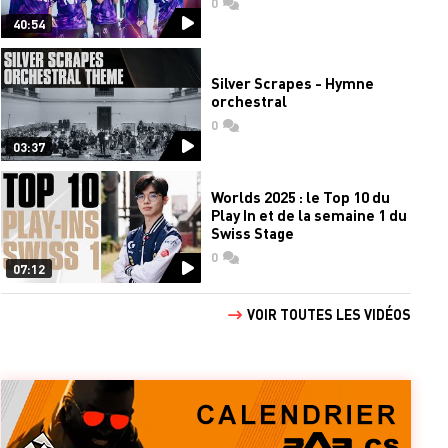
0
commentaires
40:54
Silver Scrapes - Hymne
orchestral
0
commentaires
03:37
Worlds 2025 : le Top 10 du
Play In et de la semaine 1 du
Swiss Stage
0
commentaires
07:12
VOIR TOUTES LES VIDÉOS