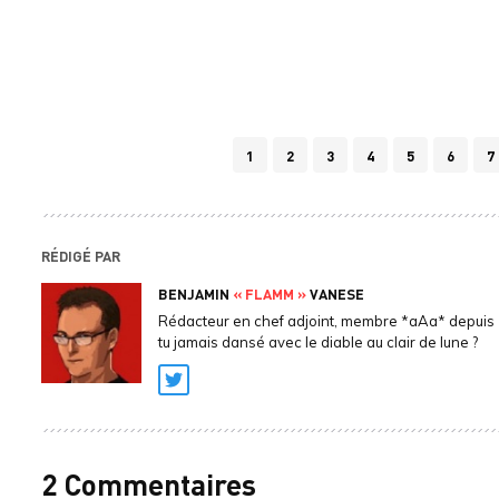
1
2
3
4
5
6
7
RÉDIGÉ PAR
BENJAMIN
« FLAMM »
VANESE
Rédacteur en chef adjoint, membre *aAa* depuis 
tu jamais dansé avec le diable au clair de lune ?
Twitter
2 Commentaires