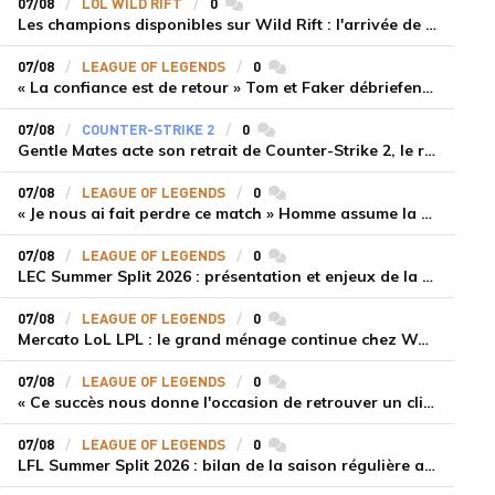
07/08
LOL WILD RIFT
0
commentaires
Les champions disponibles sur Wild Rift : l'arrivée de Cho'Gath
07/08
LEAGUE OF LEGENDS
0
commentaires
« La confiance est de retour » Tom et Faker débriefent la victoire convaincante de T1 face à Dplus KIA
07/08
COUNTER-STRIKE 2
0
commentaires
Gentle Mates acte son retrait de Counter-Strike 2, le roster ibérique libéré
07/08
LEAGUE OF LEGENDS
0
commentaires
« Je nous ai fait perdre ce match » Homme assume la responsabilité de la défaite de HLE face à Gen.G
07/08
LEAGUE OF LEGENDS
0
commentaires
LEC Summer Split 2026 : présentation et enjeux de la troisième semaine de compétition
07/08
LEAGUE OF LEGENDS
0
commentaires
Mercato LoL LPL : le grand ménage continue chez Weibo Gaming, Jiejie quitte le navire au profit de Xiaohao
07/08
LEAGUE OF LEGENDS
0
commentaires
« Ce succès nous donne l'occasion de retrouver un climat beaucoup plus positif » Ryu et Canyon soulagés après la victoire de Gen.G sur HLE
07/08
LEAGUE OF LEGENDS
0
commentaires
LFL Summer Split 2026 : bilan de la saison régulière avec Solary en tête