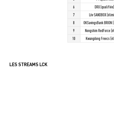
6
DRX (qualifiée
7
Liiv SANDBOX (élim
8
OKSavingsBank BRION (
9
Nongshim RedForce (é
10
Kwangdong Freecs (él
LES STREAMS LCK