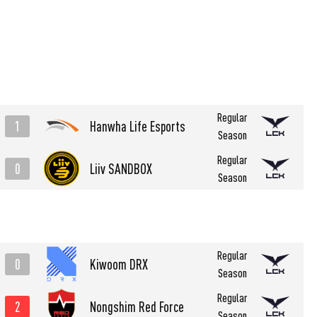
Regular
1
Hanwha Life Esports
Season
Regular
0
Liiv SANDBOX
Season
Regular
0
Kiwoom DRX
Season
Regular
2
Nongshim Red Force
Season