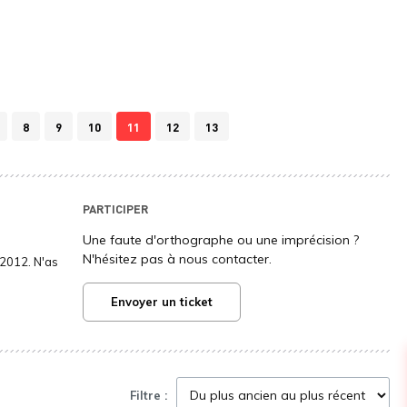
8
9
10
11
12
13
PARTICIPER
Une faute d'orthographe ou une imprécision ?
N'hésitez pas à nous contacter.
2012. N'as
Envoyer un ticket
Filtre :