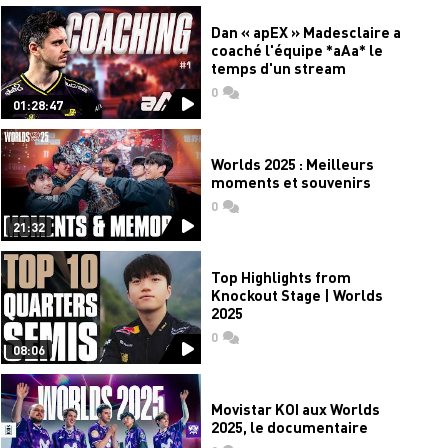
Dan « apEX » Madesclaire a
coaché l'équipe *aAa* le
temps d'un stream
0
commentaires
01:28:47
Worlds 2025 : Meilleurs
moments et souvenirs
0
commentaires
21:32
Top Highlights from
Knockout Stage | Worlds
2025
0
commentaires
08:06
Movistar KOI aux Worlds
2025, le documentaire