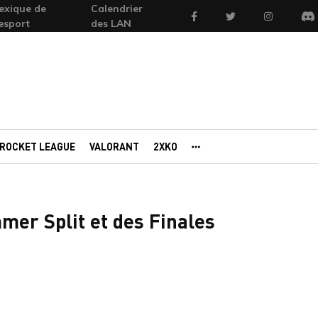
exique de
Calendrier
Facebook
Twitter
Instagram
'esport
des LAN
Di
ROCKET LEAGUE
VALORANT
2XKO
AUTRES PORTAILS
mer Split et des Finales