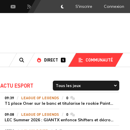
S'inscrire
Connexion
DarkMode
scord
Youtube
Flux RSS
DIRECT
COMMUNAUTÉ
5
RECHERCHE
ACTU ESPORT
09:39
LEAGUE OF LEGENDS
0
commentaires
T1 place Oner sur le banc et titularise le rookie Painter face à Hanwha Life Esports
09:08
LEAGUE OF LEGENDS
0
commentaires
LEC Summer 2026 : GIANTX enfonce Shifters et décroche sa première victoire