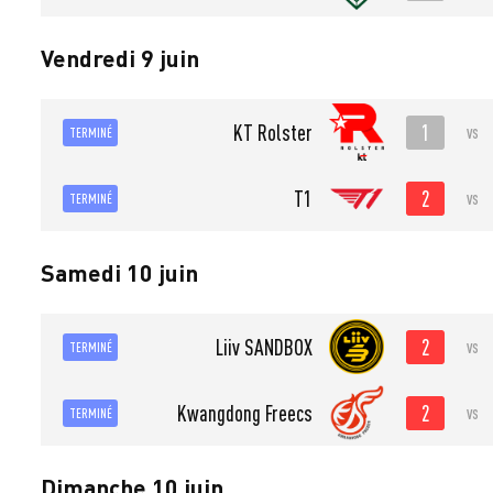
Vendredi 9 juin
1
KT Rolster
vs
TERMINÉ
2
T1
vs
TERMINÉ
Samedi 10 juin
2
Liiv SANDBOX
vs
TERMINÉ
2
Kwangdong Freecs
vs
TERMINÉ
Dimanche 10 juin