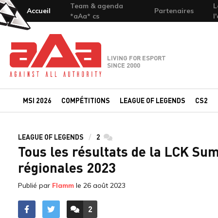
Team & agenda
L
Accueil
Partenaires
*aAa* cs
l
Team-aAa - against All authority
LIVING FOR ESPORT
SINCE 2000
MSI 2026
COMPÉTITIONS
LEAGUE OF LEGENDS
CS2
LEAGUE OF LEGENDS
2
commentaires
Tous les résultats de la LCK Sum
régionales 2023
Publié par
Flamm
le
26 août 2023
2
ACCÉDER AUX
COMMENTAIRES