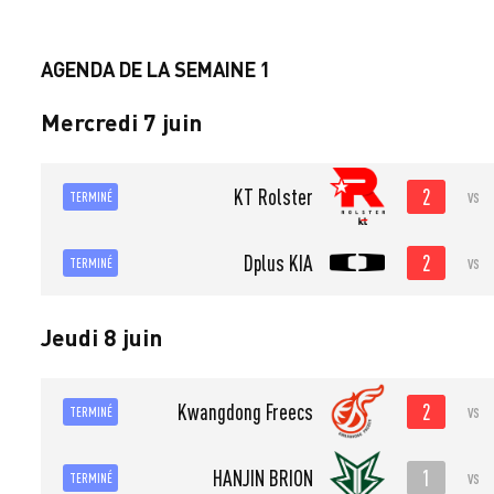
AGENDA DE LA SEMAINE 1
Mercredi 7 juin
2
KT Rolster
vs
TERMINÉ
2
Dplus KIA
vs
TERMINÉ
Jeudi 8 juin
2
Kwangdong Freecs
vs
TERMINÉ
1
HANJIN BRION
vs
TERMINÉ