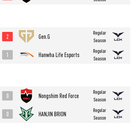
Regular
2
Gen.G
Season
Regular
1
Hanwha Life Esports
Season
Regular
0
Nongshim Red Force
Season
Regular
0
HANJIN BRION
Season