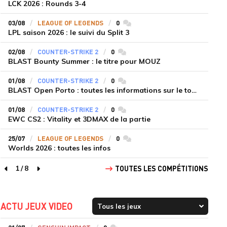
LCK 2026 : Rounds 3-4
03/08
LEAGUE OF LEGENDS
0
commentaires
LPL saison 2026 : le suivi du Split 3
02/08
COUNTER-STRIKE 2
0
commentaires
BLAST Bounty Summer : le titre pour MOUZ
01/08
COUNTER-STRIKE 2
0
commentaires
BLAST Open Porto : toutes les informations sur le tournoi
01/08
COUNTER-STRIKE 2
0
commentaires
EWC CS2 : Vitality et 3DMAX de la partie
25/07
LEAGUE OF LEGENDS
0
commentaires
Worlds 2026 : toutes les infos
1
/
8
TOUTES LES COMPÉTITIONS
page précédente
page suivante
ACTU JEUX VIDEO