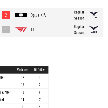
Regular
2
Dplus KIA
Season
Regular
1
T1
Season
Victoires
Défaites
iée)
17
1
e)
16
2
ualifiée)
12
6
iée)
11
7
9
9