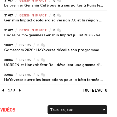
31/07
GENSHIN IMPACT
0
commentaires
Le premier Genshin Café ouvrira ses portes à Paris le 14 août
31/07
GENSHIN IMPACT
0
commentaires
Genshin Impact déploiera sa version 7.0 et la région de Snezhnaya le 12 août
31/07
GENSHIN IMPACT
0
commentaires
Codes primo-gemmes Genshin Impact juillet 2026 - version 7.0
18/07
DIVERS
0
commentaires
Gamescom 2026 : HoYoverse dévoile son programme et présente deux nouveaux jeux inédits
30/06
DIVERS
0
commentaires
UGREEN et Honkai: Star Rail dévoilent une gamme d'accessoires de recharge en édition limitée
22/06
DIVERS
0
commentaires
HoYoverse ouvre les inscriptions pour la bêta fermée de Honkai : Nexus Anima
1
/
8
TOUTE L'ACTU
page précédente
page suivante
VIDÉOS