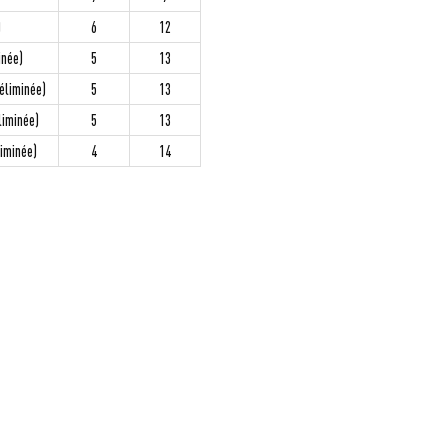
)
6
12
inée)
5
13
éliminée)
5
13
liminée)
5
13
iminée)
4
14