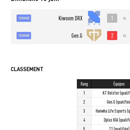
1
Kiwoom DRX
vs
TERMINÉ
2
Gen.G
vs
TERMINÉ
CLASSEMENT
Rang
Équipes
1
KT Rolster (qualif
2
Gen.G (qualifié
3
Hanwha Life Esports (q
4
Dplus KIA (qualif
5
T1 (qualifiée)