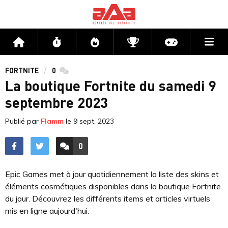
Me
Accueil
Flux
Directs
Compétitions
Actu jeux v
FORTNITE
0
commentaires
La boutique Fortnite du samedi 9
septembre 2023
Publié par
Flamm
le
9 sept. 2023
0
ACCÉDER AUX
COMMENTAIRES
Epic Games met à jour quotidiennement la liste des skins et
éléments cosmétiques disponibles dans la boutique Fortnite
du jour. Découvrez les différents items et articles virtuels
mis en ligne aujourd'hui.