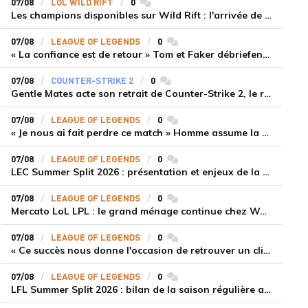
07/08
LOL WILD RIFT
0
commentaires
Les champions disponibles sur Wild Rift : l'arrivée de Cho'Gath
07/08
LEAGUE OF LEGENDS
0
commentaires
« La confiance est de retour » Tom et Faker débriefent la victoire convaincante de T1 face à Dplus KIA
07/08
COUNTER-STRIKE 2
0
commentaires
Gentle Mates acte son retrait de Counter-Strike 2, le roster ibérique libéré
07/08
LEAGUE OF LEGENDS
0
commentaires
« Je nous ai fait perdre ce match » Homme assume la responsabilité de la défaite de HLE face à Gen.G
07/08
LEAGUE OF LEGENDS
0
commentaires
LEC Summer Split 2026 : présentation et enjeux de la troisième semaine de compétition
07/08
LEAGUE OF LEGENDS
0
commentaires
Mercato LoL LPL : le grand ménage continue chez Weibo Gaming, Jiejie quitte le navire au profit de Xiaohao
07/08
LEAGUE OF LEGENDS
0
commentaires
« Ce succès nous donne l'occasion de retrouver un climat beaucoup plus positif » Ryu et Canyon soulagés après la victoire de Gen.G sur HLE
07/08
LEAGUE OF LEGENDS
0
commentaires
LFL Summer Split 2026 : bilan de la saison régulière avec Solary en tête