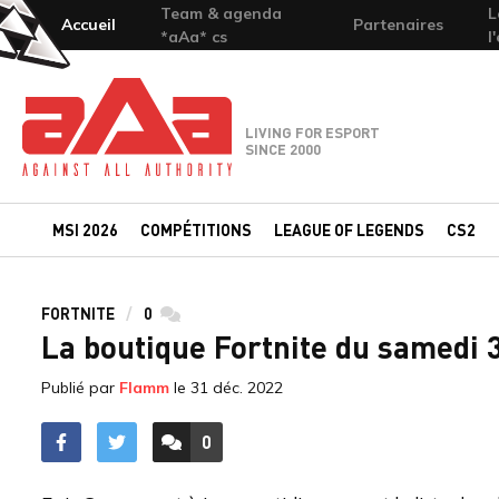
Team & agenda
L
Accueil
Partenaires
*aAa* cs
l
Team-aAa - against All authority
LIVING FOR ESPORT
SINCE 2000
MSI 2026
COMPÉTITIONS
LEAGUE OF LEGENDS
CS2
FORTNITE
0
commentaires
La boutique Fortnite du samedi
Publié par
Flamm
le
31 déc. 2022
0
ACCÉDER AUX
COMMENTAIRES