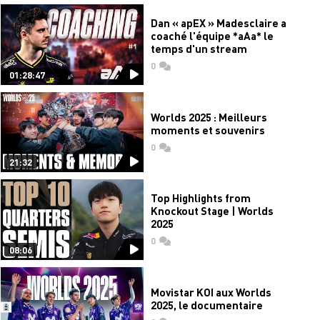
Dan « apEX » Madesclaire a
coaché l'équipe *aAa* le
temps d'un stream
0
commentaires
01:28:47
Worlds 2025 : Meilleurs
moments et souvenirs
0
commentaires
21:32
Top Highlights from
Knockout Stage | Worlds
2025
0
commentaires
08:06
Movistar KOI aux Worlds
2025, le documentaire