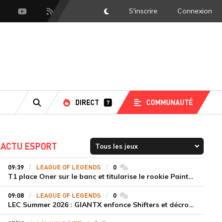
S'inscrire
Connexion
DarkMode
scord
Youtube
Flux RSS
DIRECT
COMMUNAUTÉ
7
RECHERCHE
ACTU ESPORT
09:39
LEAGUE OF LEGENDS
0
commentaires
T1 place Oner sur le banc et titularise le rookie Painter face à Hanwha Life Esports
09:08
LEAGUE OF LEGENDS
0
commentaires
LEC Summer 2026 : GIANTX enfonce Shifters et décroche sa première victoire