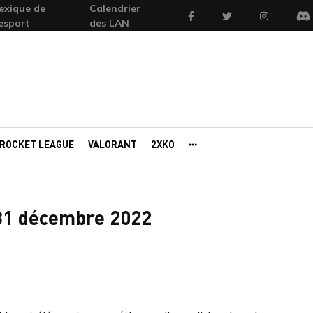
exique de
Calendrier
Facebook
Twitter
Instagram
'esport
des LAN
Di
ROCKET LEAGUE
VALORANT
2XKO
AUTRES PORTAILS
 31 décembre 2022