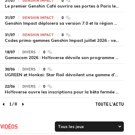
31/07
GENSHIN IMPACT
0
commentaires
Le premier Genshin Café ouvrira ses portes à Paris le 14 août
31/07
GENSHIN IMPACT
0
commentaires
Genshin Impact déploiera sa version 7.0 et la région de Snezhnaya le 12 août
31/07
GENSHIN IMPACT
0
commentaires
Codes primo-gemmes Genshin Impact juillet 2026 - version 7.0
18/07
DIVERS
0
commentaires
Gamescom 2026 : HoYoverse dévoile son programme et présente deux nouveaux jeux inédits
30/06
DIVERS
0
commentaires
UGREEN et Honkai: Star Rail dévoilent une gamme d'accessoires de recharge en édition limitée
22/06
DIVERS
0
commentaires
HoYoverse ouvre les inscriptions pour la bêta fermée de Honkai : Nexus Anima
1
/
8
TOUTE L'ACTU
page précédente
page suivante
VIDÉOS