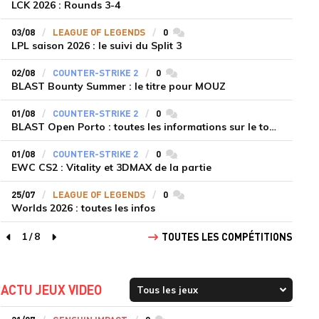
LCK 2026 : Rounds 3-4
03/08
LEAGUE OF LEGENDS
0
commentaires
LPL saison 2026 : le suivi du Split 3
02/08
COUNTER-STRIKE 2
0
commentaires
BLAST Bounty Summer : le titre pour MOUZ
01/08
COUNTER-STRIKE 2
0
commentaires
BLAST Open Porto : toutes les informations sur le tournoi
01/08
COUNTER-STRIKE 2
0
commentaires
EWC CS2 : Vitality et 3DMAX de la partie
25/07
LEAGUE OF LEGENDS
0
commentaires
Worlds 2026 : toutes les infos
1
/
8
TOUTES LES COMPÉTITIONS
page précédente
page suivante
ACTU JEUX VIDEO