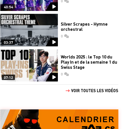
0
commentaires
40:54
Silver Scrapes - Hymne
orchestral
0
commentaires
03:37
Worlds 2025 : le Top 10 du
Play In et de la semaine 1 du
Swiss Stage
0
commentaires
07:12
VOIR TOUTES LES VIDÉOS