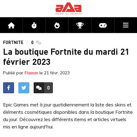
Me
Accueil
Flux
Directs
Compétitions
Actu jeux v
FORTNITE
0
commentaires
La boutique Fortnite du mardi 21
février 2023
Publié par
Flamm
le
21 févr. 2023
0
ACCÉDER AUX
COMMENTAIRES
Epic Games met à jour quotidiennement la liste des skins et
éléments cosmétiques disponibles dans la boutique Fortnite
du jour. Découvrez les différents items et articles virtuels
mis en ligne aujourd'hui.