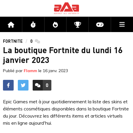
Me
Accueil
Flux
Directs
Compétitions
Actu jeux v
FORTNITE
0
commentaires
La boutique Fortnite du lundi 16
janvier 2023
Publié par
Flamm
le
16 janv. 2023
0
ACCÉDER AUX
COMMENTAIRES
Epic Games met à jour quotidiennement la liste des skins et
éléments cosmétiques disponibles dans la boutique Fortnite
du jour. Découvrez les différents items et articles virtuels
mis en ligne aujourd'hui.