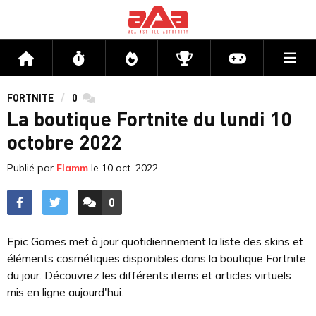
Me
Accueil
Flux
Directs
Compétitions
Actu jeux v
FORTNITE
0
commentaires
La boutique Fortnite du lundi 10
octobre 2022
Publié par
Flamm
le
10 oct. 2022
0
ACCÉDER AUX
COMMENTAIRES
Epic Games met à jour quotidiennement la liste des skins et
éléments cosmétiques disponibles dans la boutique Fortnite
du jour. Découvrez les différents items et articles virtuels
mis en ligne aujourd'hui.