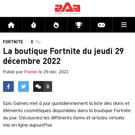
Me
Accueil
Flux
Directs
Compétitions
Actu jeux v
FORTNITE
0
commentaires
La boutique Fortnite du jeudi 29
décembre 2022
Publié par
Flamm
le
29 déc. 2022
0
ACCÉDER AUX
COMMENTAIRES
Epic Games met à jour quotidiennement la liste des skins et
éléments cosmétiques disponibles dans la boutique Fortnite
du jour. Découvrez les différents items et articles virtuels
mis en ligne aujourd'hui.