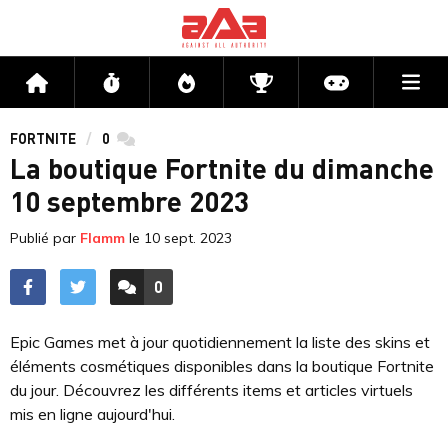
Me
Accueil
Flux
Directs
Compétitions
Actu jeux v
FORTNITE
0
commentaires
La boutique Fortnite du dimanche
10 septembre 2023
Publié par
Flamm
le
10 sept. 2023
0
ACCÉDER AUX
COMMENTAIRES
Epic Games met à jour quotidiennement la liste des skins et
éléments cosmétiques disponibles dans la boutique Fortnite
du jour. Découvrez les différents items et articles virtuels
mis en ligne aujourd'hui.