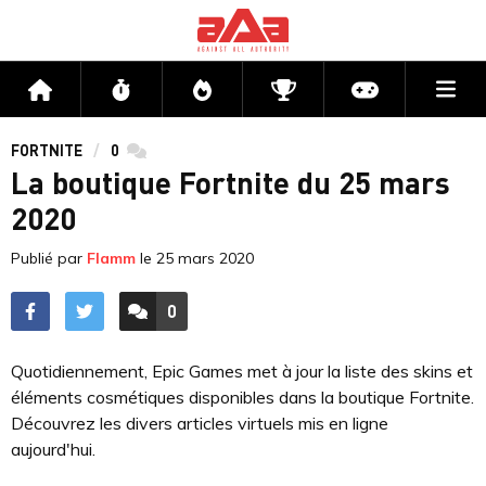
Me
Accueil
Flux
Directs
Compétitions
Actu jeux v
FORTNITE
0
commentaires
La boutique Fortnite du 25 mars
2020
Publié par
Flamm
le
25 mars 2020
0
ACCÉDER AUX
COMMENTAIRES
Quotidiennement, Epic Games met à jour la liste des skins et
éléments cosmétiques disponibles dans la boutique Fortnite.
Découvrez les divers articles virtuels mis en ligne
aujourd'hui.