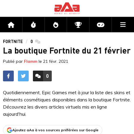
Me
Accueil
Flux
Directs
Compétitions
Actu jeux v
FORTNITE
0
commentaires
La boutique Fortnite du 21 février
Publié par
Flamm
le
21 févr. 2021
0
ACCÉDER AUX
COMMENTAIRES
Quotidiennement, Epic Games met à jour la liste des skins et
éléments cosmétiques disponibles dans la boutique Fortnite.
Découvrez les divers articles virtuels mis en ligne
aujourd'hui.
Ajoutez aAa à vos sources préférées sur Google