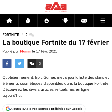
Me
Accueil
Flux
Directs
Compétitions
Actu jeux v
FORTNITE
0
commentaires
La boutique Fortnite du 17 février
Publié par
Flamm
le
17 févr. 2021
0
ACCÉDER AUX
COMMENTAIRES
Quotidiennement, Epic Games met à jour la liste des skins et
éléments cosmétiques disponibles dans la boutique Fortnite.
Découvrez les divers articles virtuels mis en ligne
aujourd'hui.
Ajoutez aAa à vos sources préférées sur Google