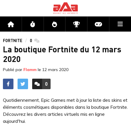
Me
Accueil
Flux
Directs
Compétitions
Actu jeux v
FORTNITE
0
commentaires
La boutique Fortnite du 12 mars
2020
Publié par
Flamm
le
12 mars 2020
0
ACCÉDER AUX
COMMENTAIRES
Quotidiennement, Epic Games met à jour la liste des skins et
éléments cosmétiques disponibles dans la boutique Fortnite.
Découvrez les divers articles virtuels mis en ligne
aujourd'hui.