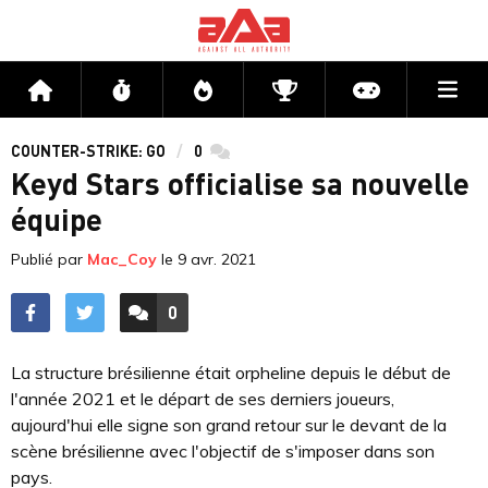
Me
Accueil
Flux
Directs
Compétitions
Actu jeux v
COUNTER-STRIKE: GO
0
commentaires
Keyd Stars officialise sa nouvelle
équipe
Publié par
Mac_Coy
le
9 avr. 2021
0
ACCÉDER AUX
COMMENTAIRES
La structure brésilienne était orpheline depuis le début de
l'année 2021 et le départ de ses derniers joueurs,
aujourd'hui elle signe son grand retour sur le devant de la
scène brésilienne avec l'objectif de s'imposer dans son
pays.