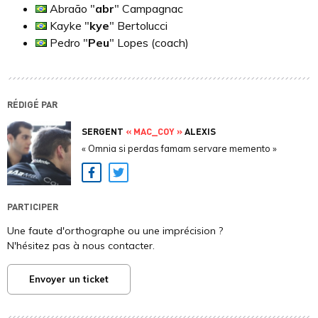
Abraão "
abr
" Campagnac
Kayke "
kye
" Bertolucci
Pedro "
Peu
" Lopes (coach)
RÉDIGÉ PAR
SERGENT
« MAC_COY »
ALEXIS
« Omnia si perdas famam servare memento »
Facebook
Twitter
PARTICIPER
Une faute d'orthographe ou une imprécision ?
N'hésitez pas à nous contacter.
Envoyer un ticket