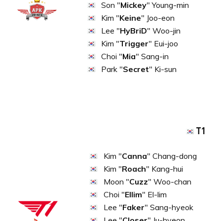
Son "
Mickey
" Young-min
Kim "
Keine
" Joo-eon
Lee "
HyBriD
" Woo-jin
Kim "
Trigger
" Eui-joo
Choi "
Mia
" Sang-in
Park "
Secret
" Ki-sun
T1
Kim "
Canna
" Chang-dong
Kim "
Roach
" Kang-hui
Moon "
Cuzz
" Woo-chan
Choi "
Ellim
" El-lim
Lee "
Faker
" Sang-hyeok
Lee "
Closer
" Ju-hyeon