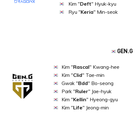
Kim "
Deft
" Hyuk-kyu
Ryu "
Keria
" Min-seok
GEN.G
Kim "
Rascal
" Kwang-hee
Kim "
Clid
" Tae-min
Gwak "
Bdd
" Bo-seong
Park "
Ruler
" Jae-hyu
Kim "
Kellin
" Hyeong-gyu
Kim "
Life
" Jeong-min