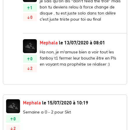
je sais qu'on dis "don't feed the troll" mais
bon tu deviens relou à force change de
1
disque , tu est juste solo dans ton délire
0
c'est juste triste pour toi au final
Mephala
le 13/07/2020 à 08:01
Ha non, je m'amuse bien a voir tout les
fanboy t1 fermer leur bouche être en Pls
0
en voyant ma prophétie se réaliser :)
2
Mephala
le 15/07/2020 à 10:19
Semaine a 0 - 2 pour Skt
0
2