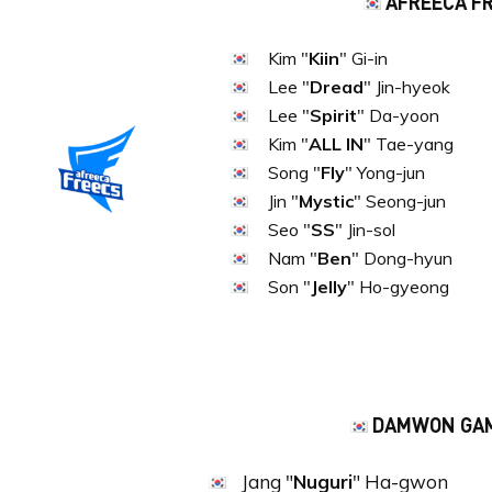
AFREECA F
Kim "
Kiin
" Gi-in
Lee "
Dread
" Jin-hyeok
Lee "
Spirit
" Da-yoon
Kim "
ALL IN
" Tae-yang
Song "
Fly
" Yong-jun
Jin "
Mystic
" Seong-jun
Seo "
SS
" Jin-sol
Nam "
Ben
" Dong-hyun
Son "
Jelly
" Ho-gyeong
DAMWON GA
Jang "
Nuguri
" Ha-gwon