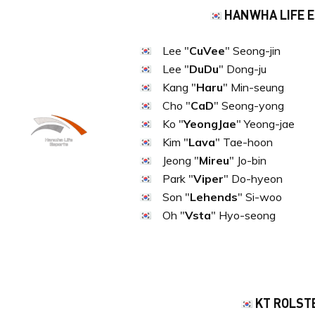
HANWHA LIFE 
Lee "
CuVee
" Seong-jin
Lee "
DuDu
" Dong-ju
Kang "
Haru
" Min-seung
Cho "
CaD
" Seong-yong
Ko "
YeongJae
" Yeong-jae
Kim "
Lava
" Tae-hoon
Jeong "
Mireu
" Jo-bin
Park "
Viper
" Do-hyeon
Son "
Lehends
" Si-woo
Oh "
Vsta
" Hyo-seong
KT ROLST