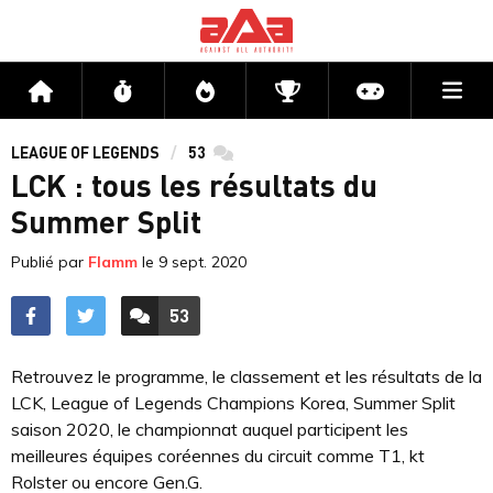
Me
Accueil
Flux
Directs
Compétitions
Actu jeux v
LEAGUE OF LEGENDS
53
commentaires
LCK : tous les résultats du
Summer Split
Publié par
Flamm
le
9 sept. 2020
53
ACCÉDER AUX
COMMENTAIRES
Retrouvez le programme, le classement et les résultats de la
LCK, League of Legends Champions Korea, Summer Split
saison 2020, le championnat auquel participent les
meilleures équipes coréennes du circuit comme T1, kt
Rolster ou encore Gen.G.