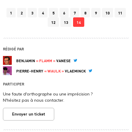
1
2
3
4
5
6
7
8
9
10
11
12
13
14
RÉDIGÉ PAR
BENJAMIN
« FLAMM »
VANESE
Twitter
PIERRE-HENRY
« WAULK »
VLAEMINCK
Twitter
PARTICIPER
Une faute d'orthographe ou une imprécision ?
N'hésitez pas à nous contacter.
Envoyer un ticket