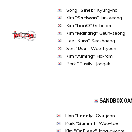
Song "
Smeb
" Kyung-ho
Kim "
SoHwan
" Jun-yeong
Kim "
bonO
" Gi-beom
Kim "
Malrang
" Geun-seong
Lee "
Kuro
" Seo-haeng
Son "
Ucal
" Woo-hyeon
Kim "
Aiming
" Ha-ram
Park "
TusiN
" Jong-ik
SANDBOX GA
Han "
Lonely
" Gyu-joon
Park "
Summit
" Woo-tae
Kim "
OnFleek
" Jang-gyeom