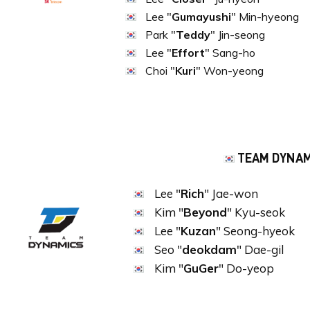
Lee "
Gumayushi
" Min-hyeong
Park "
Teddy
" Jin-seong
Lee "
Effort
" Sang-ho
Choi "
Kuri
" Won-yeong
TEAM DYNAM
Lee "
Rich
" Jae-won
Kim "
Beyond
" Kyu-seok
Lee "
Kuzan
" Seong-hyeok
Seo "
deokdam
" Dae-gil
Kim "
GuGer
" Do-yeop