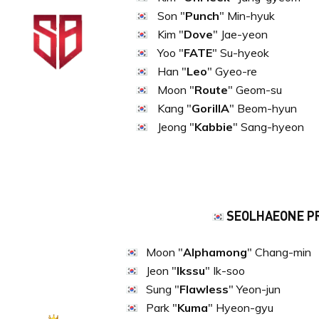
Son "
Punch
" Min-hyuk
Kim "
Dove
" Jae-yeon
Yoo "
FATE
" Su-hyeok
Han "
Leo
" Gyeo-re
Moon "
Route
" Geom-su
Kang "
GorillA
" Beom-hyun
Jeong "
Kabbie
" Sang-hyeon
SEOLHAEONE P
Moon "
Alphamong
" Chang-min
Jeon "
Ikssu
" Ik-soo
Sung "
Flawless
" Yeon-jun
Park "
Kuma
" Hyeon-gyu