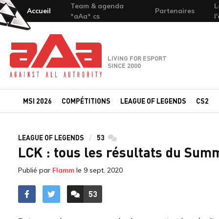
Team & agenda
L
Accueil
Partenaires
*aAa* cs
l
Team-aAa - against All authority
LIVING FOR ESPORT
SINCE 2000
MSI 2026
COMPÉTITIONS
LEAGUE OF LEGENDS
CS2
LEAGUE OF LEGENDS
53
commentaires
LCK : tous les résultats du Summ
Publié par
Flamm
le
9 sept. 2020
53
ACCÉDER AUX
COMMENTAIRES