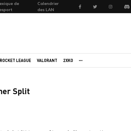
exique de
Calendrier
Facebook
Twitter
Instagram
'esport
des LAN
Di
ROCKET LEAGUE
VALORANT
2XKO
AUTRES PORTAILS
er Split