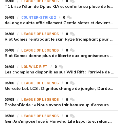
06/08
LEAGUE OF LEGENDS
0
commentaires
T1 brise l'élan de Dplus KIA et conforte sa place de leader en LCK 2026 Rounds 3-4
06/08
COUNTER-STRIKE 2
0
commentaires
deLonge quitte officiellement Gentle Mates et devient agent libre
06/08
LEAGUE OF LEGENDS
0
commentaires
Riot Games réintroduit le skin Ryze triomphant pour récompenser la scène amateur
06/08
LEAGUE OF LEGENDS
0
commentaires
Riot Games donne plus de liberté aux organisateurs de tournois locaux sur League of Legends
06/08
LOL WILD RIFT
0
commentaires
Les champions disponibles sur Wild Rift : l'arrivée de Cho'Gath
06/08
LEAGUE OF LEGENDS
0
commentaires
Mercato LoL LCS : Dignitas change de jungler, Dardoch fait son retour en LCS, eXyu annonce sa retraite
05/08
LEAGUE OF LEGENDS
0
commentaires
BrokenBlade : « Nous avons fait beaucoup d'erreurs bêtes, mais une victoire reste une victoire et c'est une chose dont on peut se réjouir »
05/08
LEAGUE OF LEGENDS
0
commentaires
Gen.G s'impose face à Hanwha Life Esports et relance sa dynamique en LCK