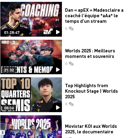
Dan « apEX » Madesclaire a
coaché l'équipe *aAa* le
temps d'un stream
0
commentaires
01:28:47
Worlds 2025 : Meilleurs
moments et souvenirs
0
commentaires
21:32
Top Highlights from
Knockout Stage | Worlds
2025
0
commentaires
08:06
Movistar KOI aux Worlds
2025, le documentaire