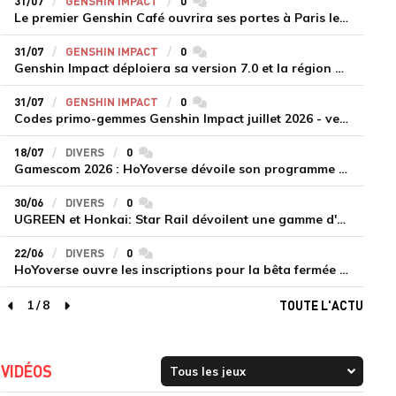
31/07
GENSHIN IMPACT
0
commentaires
Le premier Genshin Café ouvrira ses portes à Paris le 14 août
31/07
GENSHIN IMPACT
0
commentaires
Genshin Impact déploiera sa version 7.0 et la région de Snezhnaya le 12 août
31/07
GENSHIN IMPACT
0
commentaires
Codes primo-gemmes Genshin Impact juillet 2026 - version 7.0
18/07
DIVERS
0
commentaires
Gamescom 2026 : HoYoverse dévoile son programme et présente deux nouveaux jeux inédits
30/06
DIVERS
0
commentaires
UGREEN et Honkai: Star Rail dévoilent une gamme d'accessoires de recharge en édition limitée
22/06
DIVERS
0
commentaires
HoYoverse ouvre les inscriptions pour la bêta fermée de Honkai : Nexus Anima
1
/
8
TOUTE L'ACTU
page précédente
page suivante
VIDÉOS