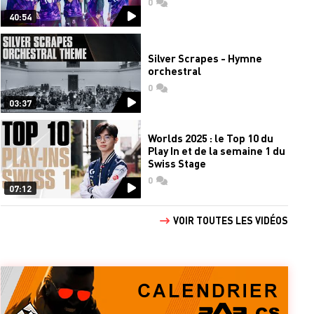
0
commentaires
40:54
Silver Scrapes - Hymne
orchestral
0
commentaires
03:37
Worlds 2025 : le Top 10 du
Play In et de la semaine 1 du
Swiss Stage
0
commentaires
07:12
VOIR TOUTES LES VIDÉOS