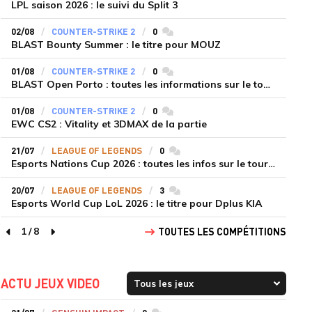
LPL saison 2026 : le suivi du Split 3
02/08
COUNTER-STRIKE 2
0
commentaires
BLAST Bounty Summer : le titre pour MOUZ
01/08
COUNTER-STRIKE 2
0
commentaires
BLAST Open Porto : toutes les informations sur le tournoi
01/08
COUNTER-STRIKE 2
0
commentaires
EWC CS2 : Vitality et 3DMAX de la partie
21/07
LEAGUE OF LEGENDS
0
commentaires
Esports Nations Cup 2026 : toutes les infos sur le tournoi
20/07
LEAGUE OF LEGENDS
3
commentaires
Esports World Cup LoL 2026 : le titre pour Dplus KIA
1
/
8
TOUTES LES COMPÉTITIONS
page précédente
page suivante
ACTU JEUX VIDEO