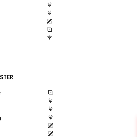
LSTER
n
g