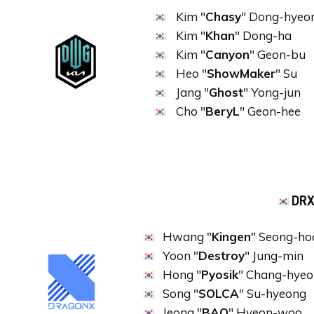
Kim "
Chasy
" Dong-hyeo
Kim "
Khan
" Dong-ha
Kim "
Canyon
" Geon-bu
Heo "
ShowMaker
" Su
Jang "
Ghost
" Yong-jun
Cho "
BeryL
" Geon-hee
DR
Hwang "
Kingen
" Seong-ho
Yoon "
Destroy
" Jung-min
Hong "
Pyosik
" Chang-hyeo
Song "
SOLCA
" Su-hyeong
Jeong "
BAO
" Hyeon-woo