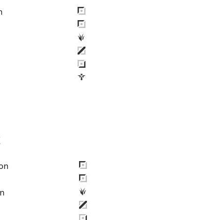
n
X
on
n