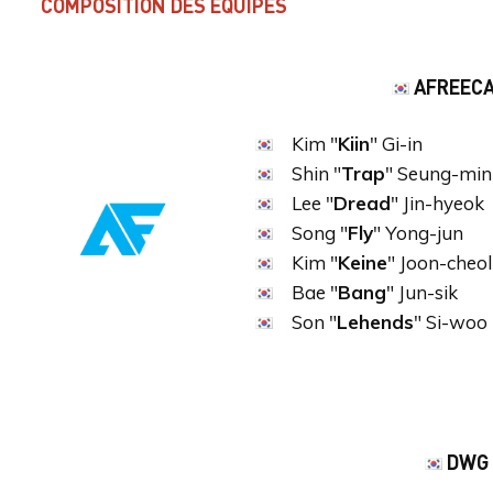
COMPOSITION DES ÉQUIPES
AFREECA
Kim "
Kiin
" Gi-in
Shin "
Trap
" Seung-min
Lee "
Dread
" Jin-hyeok
Song "
Fly
" Yong-jun
Kim "
Keine
" Joon-cheol
Bae "
Bang
" Jun-sik
Son "
Lehends
" Si-woo
DWG 