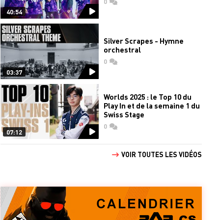
0
commentaires
40:54
Silver Scrapes - Hymne
orchestral
0
commentaires
03:37
Worlds 2025 : le Top 10 du
Play In et de la semaine 1 du
Swiss Stage
0
commentaires
07:12
VOIR TOUTES LES VIDÉOS