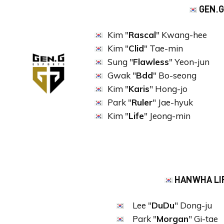
GEN.G
Kim "
Rascal
" Kwang-hee
Kim "
Clid
" Tae-min
Sung "
Flawless
" Yeon-jun
Gwak "
Bdd
" Bo-seong
Kim "
Karis
" Hong-jo
Park "
Ruler
" Jae-hy
Kim "
Life
" Jeong-min
HANWHA LI
Lee "
DuDu
" Dong-ju
Park "
Morgan
" Gi-tae