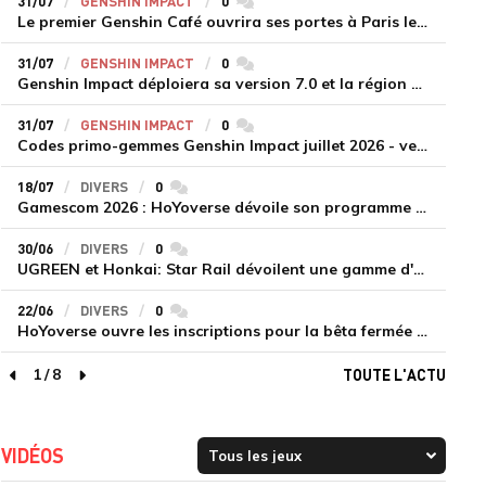
31/07
GENSHIN IMPACT
0
commentaires
Le premier Genshin Café ouvrira ses portes à Paris le 14 août
31/07
GENSHIN IMPACT
0
commentaires
Genshin Impact déploiera sa version 7.0 et la région de Snezhnaya le 12 août
31/07
GENSHIN IMPACT
0
commentaires
Codes primo-gemmes Genshin Impact juillet 2026 - version 7.0
18/07
DIVERS
0
commentaires
Gamescom 2026 : HoYoverse dévoile son programme et présente deux nouveaux jeux inédits
30/06
DIVERS
0
commentaires
UGREEN et Honkai: Star Rail dévoilent une gamme d'accessoires de recharge en édition limitée
22/06
DIVERS
0
commentaires
HoYoverse ouvre les inscriptions pour la bêta fermée de Honkai : Nexus Anima
1
/
8
TOUTE L'ACTU
page précédente
page suivante
VIDÉOS