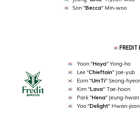
Son "
Becca
" Min-woo
FREDIT 
Yoon "
Hoya
" Yong-ho
Lee "
Chieftain
" Jae-yub
Eom "
UmTi
" Seong-hyeo
Kim "
Lava
" Tae-hoon
Park "
Hena
" Jeung-hwan
Yoo "
Delight
" Hwan-joon