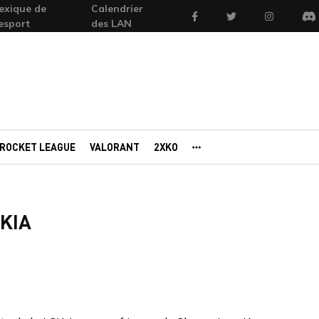
exique de
Calendrier
Facebook
Twitter
Instagram
'esport
des LAN
Di
ROCKET LEAGUE
VALORANT
2XKO
AUTRES PORTAILS
 KIA