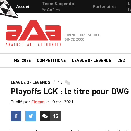
Team & agenda
L
Accueil
Partenaires
*aAa* cs
l
Team-aAa - against All authority
LIVING FOR ESPORT
SINCE 2000
MSI 2026
COMPÉTITIONS
LEAGUE OF LEGENDS
CS2
LEAGUE OF LEGENDS
15
commentaires
Playoffs LCK : le titre pour DWG
Publié par
Flamm
le
10 avr. 2021
15
ACCÉDER AUX
COMMENTAIRES