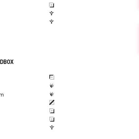
NDBOX
om