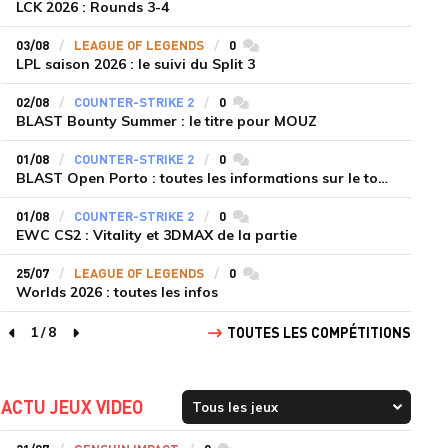
LCK 2026 : Rounds 3-4
03/08
LEAGUE OF LEGENDS
0
commentaires
LPL saison 2026 : le suivi du Split 3
02/08
COUNTER-STRIKE 2
0
commentaires
BLAST Bounty Summer : le titre pour MOUZ
01/08
COUNTER-STRIKE 2
0
commentaires
BLAST Open Porto : toutes les informations sur le tournoi
01/08
COUNTER-STRIKE 2
0
commentaires
EWC CS2 : Vitality et 3DMAX de la partie
25/07
LEAGUE OF LEGENDS
0
commentaires
Worlds 2026 : toutes les infos
1
/
8
TOUTES LES COMPÉTITIONS
page précédente
page suivante
ACTU JEUX VIDEO