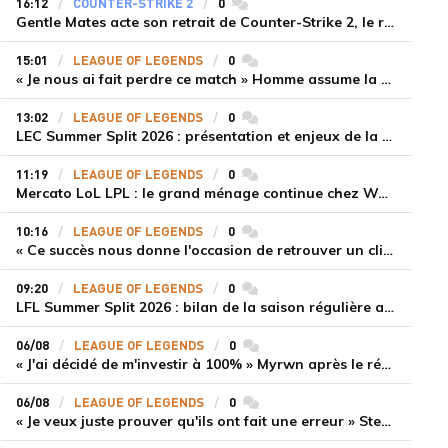
16:12
COUNTER-STRIKE 2
0
commentaires
Gentle Mates acte son retrait de Counter-Strike 2, le roster ibérique libéré
15:01
LEAGUE OF LEGENDS
0
commentaires
« Je nous ai fait perdre ce match » Homme assume la responsabilité de la défaite de HLE face à Gen.G
13:02
LEAGUE OF LEGENDS
0
commentaires
LEC Summer Split 2026 : présentation et enjeux de la troisième semaine de compétition
11:19
LEAGUE OF LEGENDS
0
commentaires
Mercato LoL LPL : le grand ménage continue chez Weibo Gaming, Jiejie quitte le navire au profit de Xiaohao
10:16
LEAGUE OF LEGENDS
0
commentaires
« Ce succès nous donne l'occasion de retrouver un climat beaucoup plus positif » Ryu et Canyon soulagés après la victoire de Gen.G sur HLE
09:20
LEAGUE OF LEGENDS
0
commentaires
LFL Summer Split 2026 : bilan de la saison régulière avec Solary en tête
06/08
LEAGUE OF LEGENDS
0
commentaires
« J'ai décidé de m'investir à 100% » Myrwn après le réveil de Movistar KOI face à Fnatic
06/08
LEAGUE OF LEGENDS
0
commentaires
« Je veux juste prouver qu'ils ont fait une erreur » Stend se confie sur son mercato chaotique et ses ambitions avec Shifters