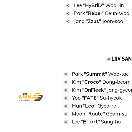
Lee "
HyBriD
" Woo-jin
Park "
Rebel
" Geun-woo
Jang "
Zzus
" Joon-soo
LIIV SA
Park "
Summit
" Woo-tae
Kim "
Croco
" Dong-beom
Kim "
OnFleek
" Jang-gye
Yoo "
FATE
" Su-hyeok
Han "
Leo
" Gyeo-re
Moon "
Route
" Geom-su
Lee "
Effort
" Sang-ho