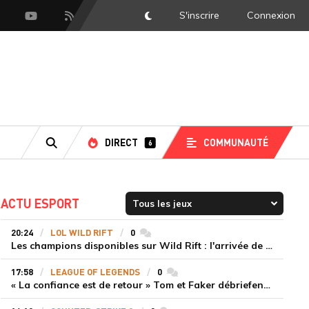
S'inscrire
Connexion
DarkMode
scord
Youtube
Flux RSS
DIRECT
COMMUNAUTÉ
6
RECHERCHE
ACTU ESPORT
20:24
LOL WILD RIFT
0
commentaires
Les champions disponibles sur Wild Rift : l'arrivée de Cho'Gath
17:58
LEAGUE OF LEGENDS
0
commentaires
« La confiance est de retour » Tom et Faker débriefent la victoire convaincante de T1 face à Dplus KIA