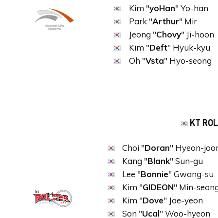
Kim "
yoHan
" Yo-han
Park "
Arthur
" Mir
Jeong "
Chovy
" Ji-hoon
Kim "
Deft
" Hyuk-kyu
Oh "
Vsta
" Hyo-seong
KT RO
Choi "
Doran
" Hyeon-joo
Kang "
Blank
" Sun-gu
Lee "
Bonnie
" Gwang-su
Kim "
GIDEON
" Min-seon
Kim "
Dove
" Jae-yeon
Son "
Ucal
" Woo-hyeon