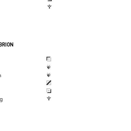
BRION
n
g