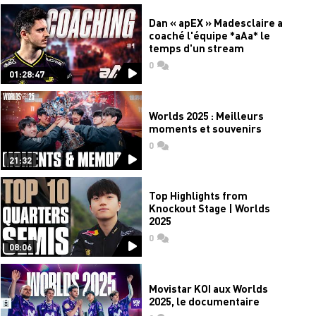
Dan « apEX » Madesclaire a
coaché l'équipe *aAa* le
temps d'un stream
0
commentaires
01:28:47
Worlds 2025 : Meilleurs
moments et souvenirs
0
commentaires
21:32
Top Highlights from
Knockout Stage | Worlds
2025
0
commentaires
08:06
Movistar KOI aux Worlds
2025, le documentaire