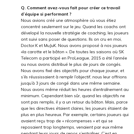
Q. Comment avez-vous fait pour créer ce travail
d’équipe si performant ?
Nous avions créé une atmosphère où vous étiez
concentré seulement sur le jeu. Quand les coachs ont
dévelopé la nouvelle stratégie de coaching, les joueurs
ont suivi sans poser de questions. Ils on cru en moi,
Doctor.K et MuJuK. Nous avons proposé à nos joueurs
«la carotte et le bâton ». De toutes les saisons où SK
Telecom a participé en ProLeague, 2015 a été l’année
ou nous avons distribué le plus de jours de congés.
Nous avons fixé des objectifs pour chaque joueur, et
s’ils réussissaient à remplir l’objectif, nous leur offrions
jusqu’à 3 jours de congé dans une même semaine.
Nous avons même réduit les heures d’entraînement au
minimum. Cependant bien sûr, quand les objectifs ne
sont pas remplis, il y a un retour du bâton. Mais, parce
que les directives étaient claires, les joueurs étaient de
plus en plus heureux. Par exemple, certains joueurs qui
avaient reçu trop de « récompenses » et qui se
reposaient trop longtemps, venaient par eux même
pendant leurs jours de repos s’entraîner. C’est en