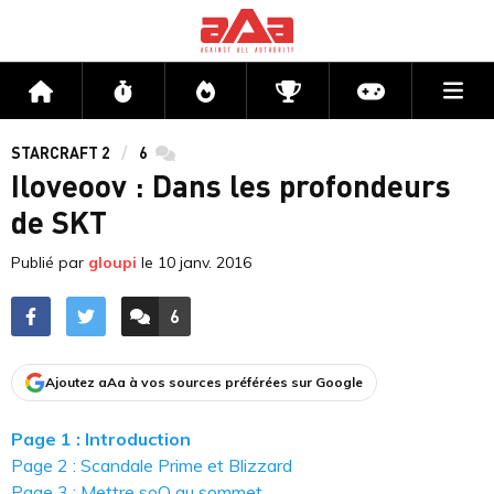
Me
Accueil
Flux
Directs
Compétitions
Actu jeux v
STARCRAFT 2
6
commentaires
Iloveoov : Dans les profondeurs
de SKT
Publié par
gloupi
le
10 janv. 2016
6
ACCÉDER AUX
COMMENTAIRES
Ajoutez aAa à vos sources préférées sur Google
Page 1 : Introduction
Page 2 : Scandale Prime et Blizzard
Page 3 : Mettre soO au sommet