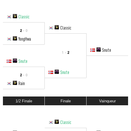
Classic
Classic
2
- 0
YongHwa
Snute
1 -
2
Snute
Snute
2
- 0
Rain
1/2 Finale
Finale
Vainqueur
Classic