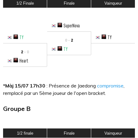
1/2 Finale
Finale
Vainqueur
SuperNova
TY
TY
0 -
2
TY
2
- 0
Heart
*Màj 15/07 17h30
: Présence de Jaedong
compromise
,
remplacé par un 5ème joueur de l'open bracket.
Groupe B
1/2 finale
Finale
Vainqueur