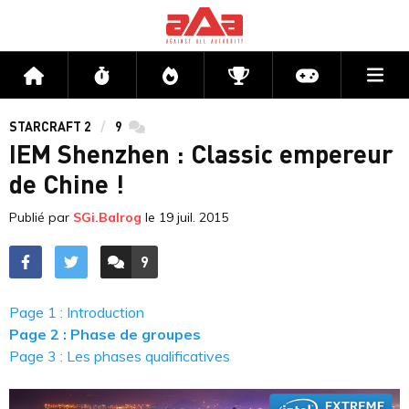
Me
Accueil
Flux
Directs
Compétitions
Actu jeux v
STARCRAFT 2
9
commentaires
IEM Shenzhen : Classic empereur
de Chine !
Publié par
SGi.Balrog
le
19 juil. 2015
9
ACCÉDER AUX
COMMENTAIRES
Page 1 : Introduction
Page 2 : Phase de groupes
Page 3 : Les phases qualificatives