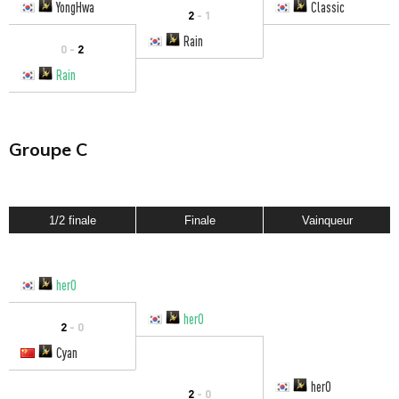
YongHwa
Classic
2
- 1
Rain
0 -
2
Rain
Groupe C
1/2 finale
Finale
Vainqueur
herO
herO
2
- 0
Cyan
herO
2
- 0