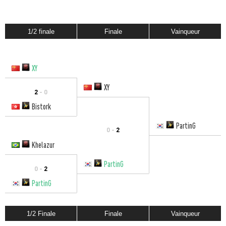
1/2 finale
Finale
Vainqueur
XY
XY
2
- 0
Bistork
PartinG
0 -
2
Khelazur
PartinG
0 -
2
PartinG
1/2 Finale
Finale
Vainqueur