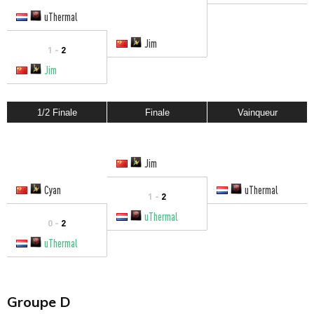
uThermal
Jim
1 -
2
Jim
1/2 Finale
Finale
Vainqueur
Jim
Cyan
uThermal
1 -
2
uThermal
0 -
2
uThermal
Groupe D