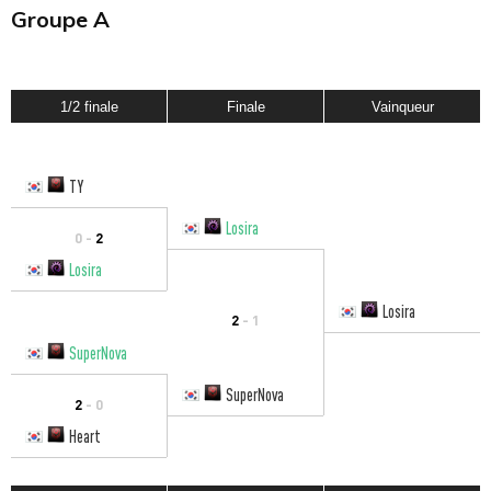
Groupe A
1/2 finale
Finale
Vainqueur
TY
Losira
0 -
2
Losira
Losira
2
- 1
SuperNova
SuperNova
2
- 0
Heart