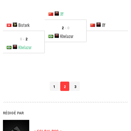
XY
Bistork
XY
2
- 0
Khelazur
0 -
2
Khelazur
1
2
3
RÉDIGÉ PAR
« SGI.BALROG »