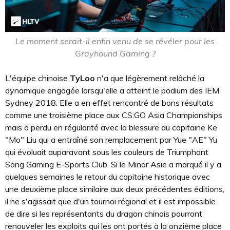
Le moment serait-il enfin venu de se révéler pour les
Grayhound Gaming ?
L'équipe chinoise
TyLoo
n'a que légèrement relâché la
dynamique engagée lorsqu'elle a atteint le podium des IEM
Sydney 2018. Elle a en effet rencontré de bons résultats
comme une troisième place aux CS:GO Asia Championships
mais a perdu en régularité avec la blessure du capitaine Ke
"Mo" Liu qui a entraîné son remplacement par Yue "AE" Yu
qui évoluait auparavant sous les couleurs de Triumphant
Song Gaming E-Sports Club. Si le Minor Asie a marqué il y a
quelques semaines le retour du capitaine historique avec
une deuxième place similaire aux deux précédentes éditions,
il ne s'agissait que d'un tournoi régional et il est impossible
de dire si les représentants du dragon chinois pourront
renouveler les exploits qui les ont portés à la onzième place