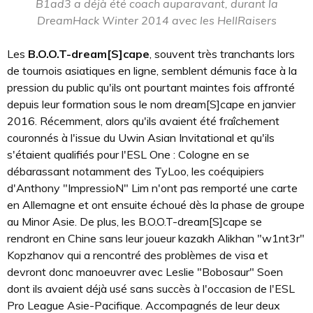
B1ad3 a déjà été coach auparavant, durant la
DreamHack Winter 2014 avec les HellRaisers
Les
B.O.O.T-dream[S]cape
, souvent très tranchants lors
de tournois asiatiques en ligne, semblent démunis face à la
pression du public qu'ils ont pourtant maintes fois affronté
depuis leur formation sous le nom dream[S]cape en janvier
2016. Récemment, alors qu'ils avaient été fraîchement
couronnés à l'issue du Uwin Asian Invitational et qu'ils
s'étaient qualifiés pour l'ESL One : Cologne en se
débarassant notamment des TyLoo, les coéquipiers
d'Anthony "ImpressioN" Lim n'ont pas remporté une carte
en Allemagne et ont ensuite échoué dès la phase de groupe
au Minor Asie. De plus, les B.O.O.T-dream[S]cape se
rendront en Chine sans leur joueur kazakh Alikhan "w1nt3r"
Kopzhanov qui a rencontré des problèmes de visa et
devront donc manoeuvrer avec Leslie "Bobosaur" Soen
dont ils avaient déjà usé sans succès à l'occasion de l'ESL
Pro League Asie-Pacifique. Accompagnés de leur deux