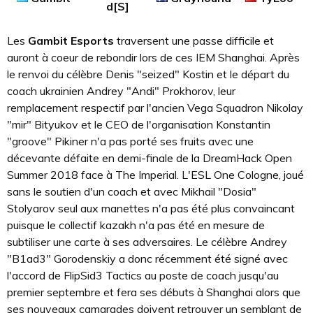
d[S]
Les
Gambit Esports
traversent une passe difficile et
auront à coeur de rebondir lors de ces IEM Shanghai. Après
le renvoi du célèbre Denis "seized" Kostin et le départ du
coach ukrainien Andrey "Andi" Prokhorov, leur
remplacement respectif par l'ancien Vega Squadron Nikolay
"mir" Bityukov et le CEO de l'organisation Konstantin
"groove" Pikiner n'a pas porté ses fruits avec une
décevante défaite en demi-finale de la DreamHack Open
Summer 2018 face à The Imperial. L'ESL One Cologne, joué
sans le soutien d'un coach et avec Mikhail "Dosia"
Stolyarov seul aux manettes n'a pas été plus convaincant
puisque le collectif kazakh n'a pas été en mesure de
subtiliser une carte à ses adversaires. Le célèbre Andrey
"B1ad3" Gorodenskiy a donc récemment été signé avec
l'accord de FlipSid3 Tactics au poste de coach jusqu'au
premier septembre et fera ses débuts à Shanghai alors que
ses nouveaux camarades doivent retrouver un semblant de