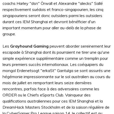
coachs Harley "dsn" Örwall et Alexandre "alecks" Sallé
respectivement suédois et franco-singapourien, les cinq
singapouriens seront donc outsiders parmi les outsiders
durant ces IEM Shanghai et devront bénéficier d'un
important momentum pour aller au-delà de la phase de
groupe.
Les
Grayhound Gaming
peuvent aborder sereinement leur
escapade à Shanghai dont ils pourraient ne tirer une qu'une
simple expérience supplémentaire comme un tremplin pour
leurs premiers succès internationaux. Les coéquipiers du
mongol Erdenetsogt "erkaSt" Gantulga se sont assurés une
hégémonie impressionnante sur le sol australien au cours du
mois de juillet en remportant leurs seize dernières
rencontres, parfois face à des adversaires comme les
ORDER ou le Chiefs eSports Club. Vainqueur des
qualifications australiennes pour ces IEM Shanghai et la
DreamHack Masters Stockholm et de la saison régulière de
la CyberGamer Pro League saison 14, le collectif est au