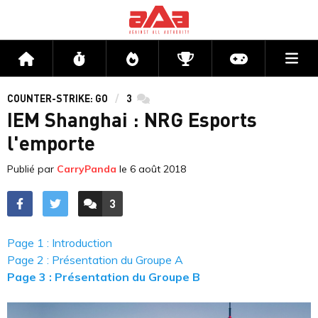
Me
Accueil
Flux
Directs
Compétitions
Actu jeux v
COUNTER-STRIKE: GO
3
commentaires
IEM Shanghai : NRG Esports
l'emporte
Publié par
CarryPanda
le
6 août 2018
3
ACCÉDER AUX
COMMENTAIRES
Page 1 : Introduction
Page 2 : Présentation du Groupe A
Page 3 : Présentation du Groupe B