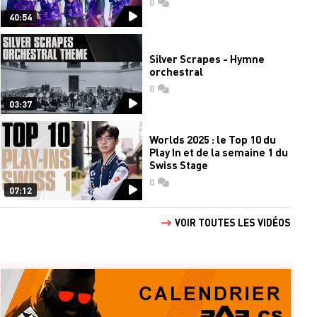
0
commentaires
40:54
Silver Scrapes - Hymne
orchestral
0
commentaires
03:37
Worlds 2025 : le Top 10 du
Play In et de la semaine 1 du
Swiss Stage
0
commentaires
07:12
VOIR TOUTES LES VIDÉOS