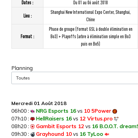
Dates :
Du 01 au 06 août 2018
Shanghai New International Expo Center, Shanghai,
Lieu :
Chine
Phase de groupe (format GSL à double élimination en
Format :
Bo3) + Playoffs (arbre à élimination simple en Bo3
puis en Bo5)
Planning
Mercredi 01 Août 2018
06h00 :
NRG Esports 16
vs
10 5Power
07h10 :
HellRaisers 16
vs
12 Virtus.pro
08h20 :
Gambit Esports 12
vs
16 B.O.O.T. drea
09h30 :
Grayhound 10
vs
16 TyLoo