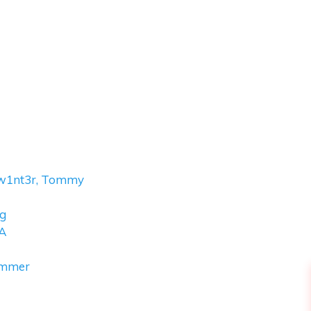
, w1nt3r, Tommy
ng
AA
Summer