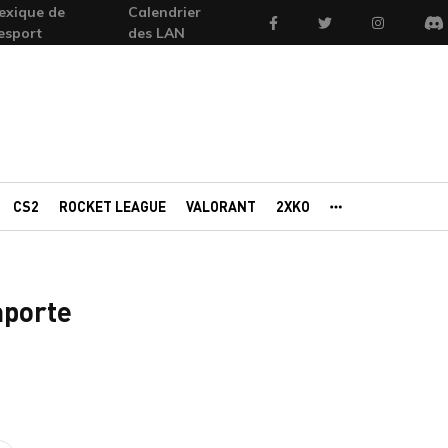
exique de
Calendrier
Facebook
Twitter
Instagram
'esport
des LAN
Di
CS2
ROCKET LEAGUE
VALORANT
2XKO
AUTRES PORTAI
mporte