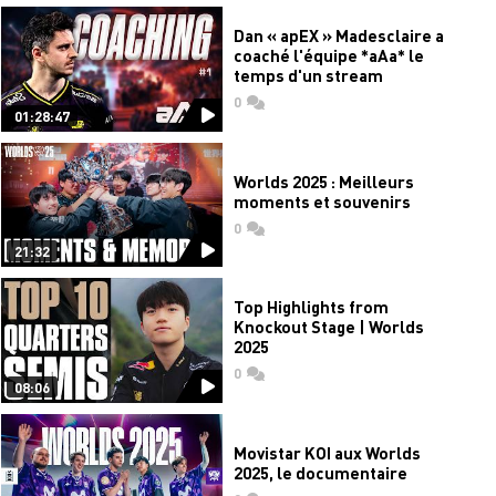
Dan « apEX » Madesclaire a
coaché l'équipe *aAa* le
temps d'un stream
0
commentaires
01:28:47
Worlds 2025 : Meilleurs
moments et souvenirs
0
commentaires
21:32
Top Highlights from
Knockout Stage | Worlds
2025
0
commentaires
08:06
Movistar KOI aux Worlds
2025, le documentaire