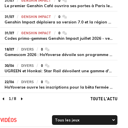
31/07
GENSHIN IMPACT
0
commentaires
Le premier Genshin Café ouvrira ses portes à Paris le 14 août
31/07
GENSHIN IMPACT
0
commentaires
Genshin Impact déploiera sa version 7.0 et la région de Snezhnaya le 12 août
31/07
GENSHIN IMPACT
0
commentaires
Codes primo-gemmes Genshin Impact juillet 2026 - version 7.0
18/07
DIVERS
0
commentaires
Gamescom 2026 : HoYoverse dévoile son programme et présente deux nouveaux jeux inédits
30/06
DIVERS
0
commentaires
UGREEN et Honkai: Star Rail dévoilent une gamme d'accessoires de recharge en édition limitée
22/06
DIVERS
0
commentaires
HoYoverse ouvre les inscriptions pour la bêta fermée de Honkai : Nexus Anima
1
/
8
TOUTE L'ACTU
page précédente
page suivante
VIDÉOS