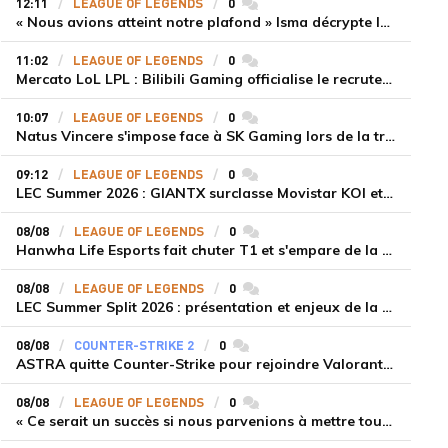
12:11
LEAGUE OF LEGENDS
0
commentaires
« Nous avions atteint notre plafond » Isma décrypte le renouveau de GiantX et la victoire face à Movistar KOI
11:02
LEAGUE OF LEGENDS
0
commentaires
Mercato LoL LPL : Bilibili Gaming officialise le recrutement de Flandre sur la toplane
10:07
LEAGUE OF LEGENDS
0
commentaires
Natus Vincere s'impose face à SK Gaming lors de la troisième semaine du LEC Summer Split 2026
09:12
LEAGUE OF LEGENDS
0
commentaires
LEC Summer 2026 : GIANTX surclasse Movistar KOI et se fait une place sur le podium
08/08
LEAGUE OF LEGENDS
0
commentaires
Hanwha Life Esports fait chuter T1 et s'empare de la deuxième place du Legend Group
08/08
LEAGUE OF LEGENDS
0
commentaires
LEC Summer Split 2026 : présentation et enjeux de la troisième semaine de compétition
08/08
COUNTER-STRIKE 2
0
commentaires
ASTRA quitte Counter-Strike pour rejoindre Valorant et la scène compétitive Game Changers
08/08
LEAGUE OF LEGENDS
0
commentaires
« Ce serait un succès si nous parvenions à mettre tous les joueurs à niveau pour espérer atteindre les playoffs », Nukeduck et Mithy après la victoire de Team Heretics