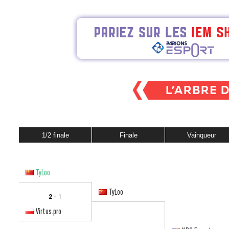
1/2 finale
Finale
Vainqueur
TyLoo
TyLoo
2
- 1
Virtus.pro