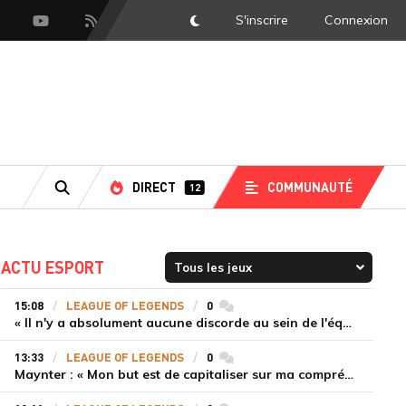
S'inscrire
Connexion
DarkMode
scord
Youtube
Flux RSS
LS
DIRECT
COMMUNAUTÉ
12
RECHERCHE
ACTU ESPORT
15:08
LEAGUE OF LEGENDS
0
commentaires
« Il n'y a absolument aucune discorde au sein de l'équipe » Tom justifie la titularisation de Painter malgré la défaite de T1
13:33
LEAGUE OF LEGENDS
0
commentaires
Maynter : « Mon but est de capitaliser sur ma compréhension du jeu plutôt que sur ma mécanique pure »