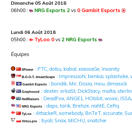
Dimanche 05 Août 2018
06h00 :
NRG Esports 2
vs
0 Gambit Esports
Lundi 06 Août 2018
05h00 :
TyLoo 0
vs
2 NRG Esports
Équipes
: PTC, dobu, kabal, xiaosaGe, insanity
5Power
: ImpressioN, benkai, splashske
B.O.O.T. dreamScape
: bondik, Mir, Dosia, mou, dimasick
Gambit Esports
: dexter, erkaSt, DickStacy, malta, sterli
Grayhound
: DeadFox, ANGE1, HObbit, woxic, ISS
HellRaisers
: daps, tarik, Brehze, nahtE, CeRq
NRG Esports
: AttackeR, somebody, BnTeT, xccurate, 
TyLoo
: byali, Snax, MICHU, snatchie
Virtus.pro