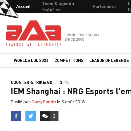
Team & agenda
L
Accueil
Partenaires
*aAa* cs
l
Team-aAa - against All authority
LIVING FOR ESPORT
SINCE 2000
WORLDS LOL 2026
COMPÉTITIONS
LEAGUE OF LEGENDS
COUNTER-STRIKE: GO
3
commentaires
IEM Shanghai : NRG Esports l'e
Publié par
CarryPanda
le
6 août 2018
3
ACCÉDER AUX
COMMENTAIRES