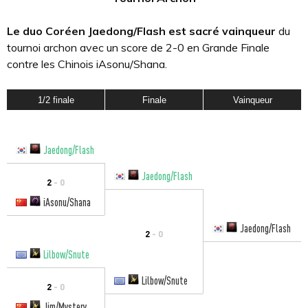
Le duo Coréen Jaedong/Flash est sacré vainqueur
du
tournoi archon avec un score de 2-0 en Grande Finale
contre les Chinois iAsonu/Shana.
1/2 finale
Finale
Vainqueur
Jaedong/Flash
Jaedong/Flash
2
- 0
iAsonu/Shana
Jaedong/Flash
2
- 0
Lilbow/Snute
Lilbow/Snute
2
- 0
Jim/Mystery