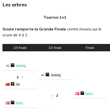
Les arbres
Tournoi 1v1
Snute remporte la Grande Finale
contre iAsonu sur le
score de 4 à 2.
1/4 finale
1/2 finale
Finale
Jaedong
Jaedong
2
- 0
Jim
Snute
0 -
2
Snute