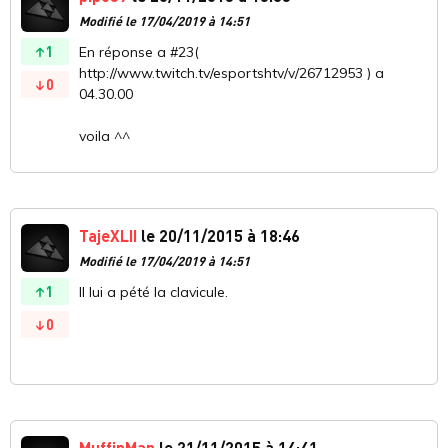
Modifié le 17/04/2019 à 14:51
1
En réponse a #23(
http://www.twitch.tv/esportshtv/v/26712953 ) a
0
04.30.00
voila ^^
TajeXLII
le 20/11/2015 à 18:46
Modifié le 17/04/2019 à 14:51
1
Il lui a pété la clavicule.
0
MuffinMan
le 21/11/2015 à 14:41