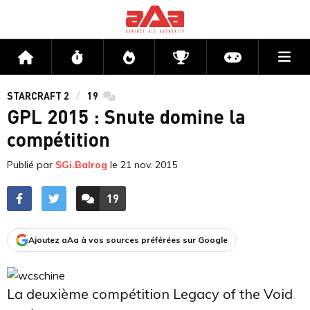
Me
Accueil
Flux
Directs
Compétitions
Actu jeux v
STARCRAFT 2
19
commentaires
GPL 2015 : Snute domine la
compétition
Publié par
SGi.Balrog
le
21 nov. 2015
19
ACCÉDER AUX
COMMENTAIRES
Ajoutez aAa à vos sources préférées sur Google
La deuxième compétition Legacy of the Void