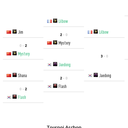
Lilbow
Jim
Lilbow
2
- 0
Mystery
0 -
2
Mystery
3
- 0
Jaedong
Shana
Jaedong
2
- 0
Flash
0 -
2
Flash
Tournoi Archon