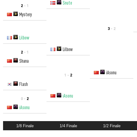
Snute
2
- 1
Mystery
3
- 2
Lilbow
Lilbow
2
- 1
Shana
iAsonu
1 -
2
Flash
iAsonu
0 -
2
iAsonu
1/8 Finale
1/4 Finale
1/2 Finale