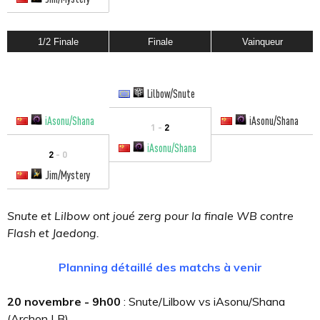
1/2 Finale
Finale
Vainqueur
Lilbow/Snute
iAsonu/Shana
iAsonu/Shana
1 -
2
iAsonu/Shana
2
- 0
Jim/Mystery
Snute et Lilbow ont joué zerg pour la finale WB contre
Flash et Jaedong.
Planning détaillé des matchs à venir
20 novembre - 9h00
: Snute/Lilbow vs iAsonu/Shana
(Archon LB)